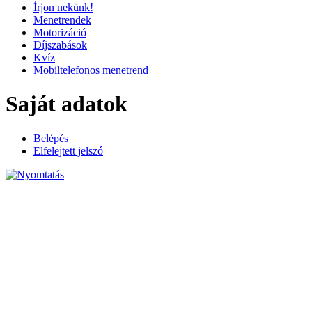
Írjon nekünk!
Menetrendek
Motorizáció
Díjszabások
Kvíz
Mobiltelefonos menetrend
Saját adatok
Belépés
Elfelejtett jelszó