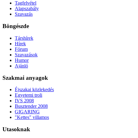
Tagfelvétel
Alapszabály
Szavazás
Böngészde
Társhírek
Hírek
Fórum
Szavazások
Humor
Ajánló
Szakmai anyagok
Éjszakai közlekedés
Egyetemi troli
IVS 2008
Busztender 2008
GIGARING
"Kettes" villamos
Utasoknak