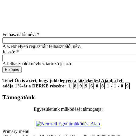
Felhasználói név:
*
A webhelyen regisztrált felhasználói név.
Jelszó:
*
A felhasználói névhez tartozó jelszó.
Tehet Ön is azért, hogy jobb legyen a közlekedés! Ajánlja fel
adója 1%-át a DERKE részére:
1
8
9
9
6
0
8
1
-
1
-
0
9
Támogatónk
Egyesületünk működését támogatja:
Primary menu