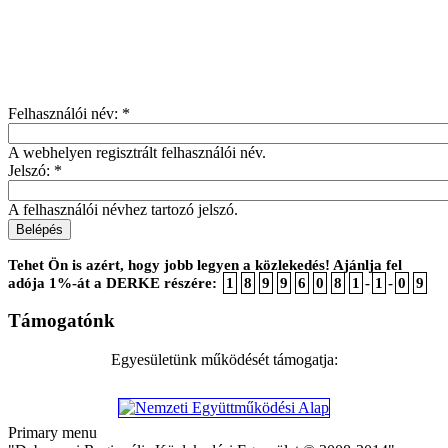
Felhasználói név:
*
A webhelyen regisztrált felhasználói név.
Jelszó:
*
A felhasználói névhez tartozó jelszó.
Tehet Ön is azért, hogy jobb legyen a közlekedés! Ajánlja fel
adója 1%-át a DERKE részére:
1
8
9
9
6
0
8
1
-
1
-
0
9
Támogatónk
Egyesületünk működését támogatja:
Primary menu