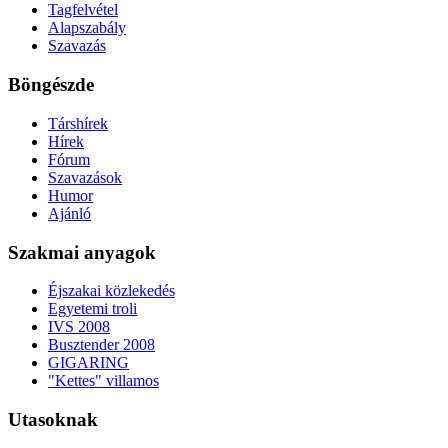
Tagfelvétel
Alapszabály
Szavazás
Böngészde
Társhírek
Hírek
Fórum
Szavazások
Humor
Ajánló
Szakmai anyagok
Éjszakai közlekedés
Egyetemi troli
IVS 2008
Busztender 2008
GIGARING
"Kettes" villamos
Utasoknak