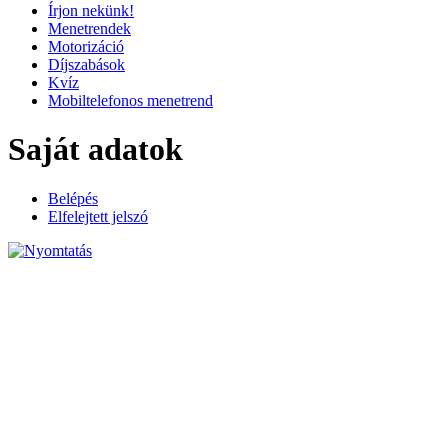
Írjon nekünk!
Menetrendek
Motorizáció
Díjszabások
Kvíz
Mobiltelefonos menetrend
Saját adatok
Belépés
Elfelejtett jelszó