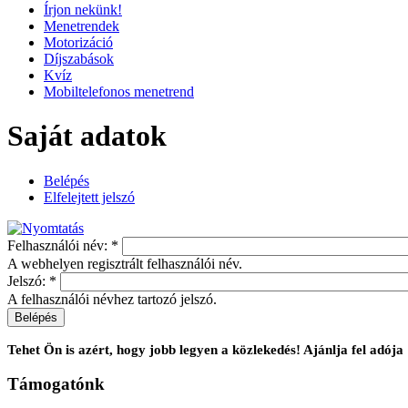
Írjon nekünk!
Menetrendek
Motorizáció
Díjszabások
Kvíz
Mobiltelefonos menetrend
Saját adatok
Belépés
Elfelejtett jelszó
Felhasználói név:
*
A webhelyen regisztrált felhasználói név.
Jelszó:
*
A felhasználói névhez tartozó jelszó.
Tehet Ön is azért, hogy jobb legyen a közlekedés! Ajánlja fel ad
Támogatónk