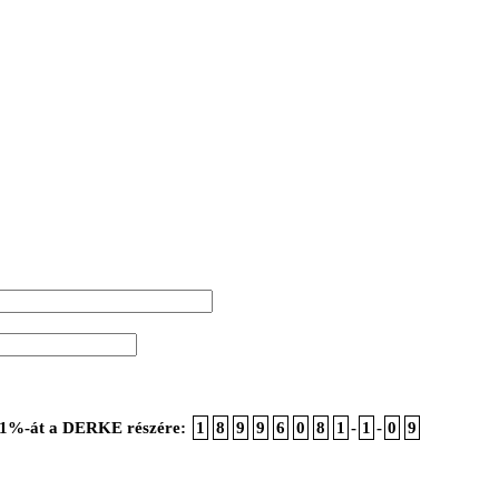
ója 1%-át a DERKE részére:
1
8
9
9
6
0
8
1
-
1
-
0
9