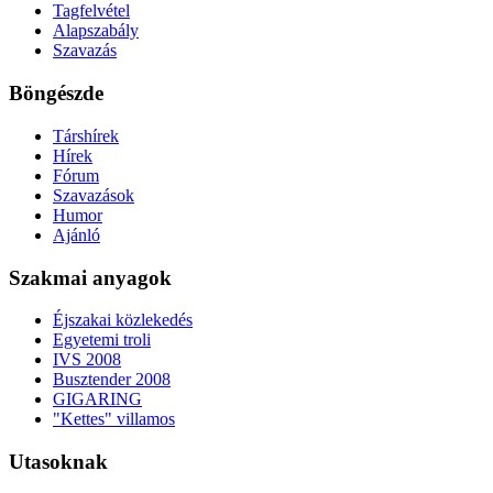
Tagfelvétel
Alapszabály
Szavazás
Böngészde
Társhírek
Hírek
Fórum
Szavazások
Humor
Ajánló
Szakmai anyagok
Éjszakai közlekedés
Egyetemi troli
IVS 2008
Busztender 2008
GIGARING
"Kettes" villamos
Utasoknak