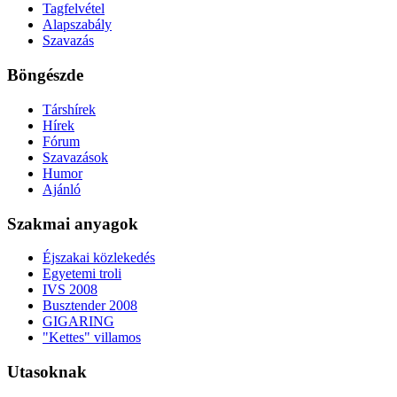
Tagfelvétel
Alapszabály
Szavazás
Böngészde
Társhírek
Hírek
Fórum
Szavazások
Humor
Ajánló
Szakmai anyagok
Éjszakai közlekedés
Egyetemi troli
IVS 2008
Busztender 2008
GIGARING
"Kettes" villamos
Utasoknak