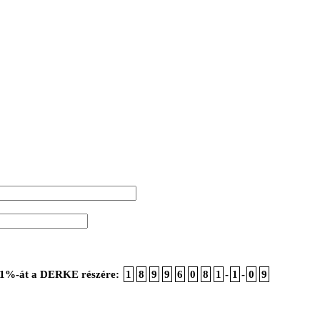
ója 1%-át a DERKE részére:
1
8
9
9
6
0
8
1
-
1
-
0
9