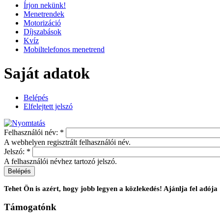
Írjon nekünk!
Menetrendek
Motorizáció
Díjszabások
Kvíz
Mobiltelefonos menetrend
Saját adatok
Belépés
Elfelejtett jelszó
Felhasználói név:
*
A webhelyen regisztrált felhasználói név.
Jelszó:
*
A felhasználói névhez tartozó jelszó.
Tehet Ön is azért, hogy jobb legyen a közlekedés! Ajánlja fel ad
Támogatónk