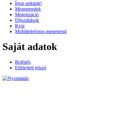
Írjon nekünk!
Menetrendek
Motorizáció
Díjszabások
Kvíz
Mobiltelefonos menetrend
Saját adatok
Belépés
Elfelejtett jelszó