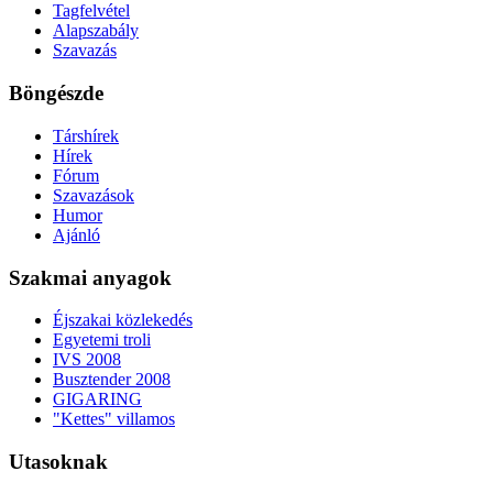
Tagfelvétel
Alapszabály
Szavazás
Böngészde
Társhírek
Hírek
Fórum
Szavazások
Humor
Ajánló
Szakmai anyagok
Éjszakai közlekedés
Egyetemi troli
IVS 2008
Busztender 2008
GIGARING
"Kettes" villamos
Utasoknak