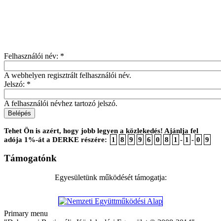
Felhasználói név:
*
A webhelyen regisztrált felhasználói név.
Jelszó:
*
A felhasználói névhez tartozó jelszó.
Tehet Ön is azért, hogy jobb legyen a közlekedés! Ajánlja fel
adója 1%-át a DERKE részére:
1
8
9
9
6
0
8
1
-
1
-
0
9
Támogatónk
Egyesületünk működését támogatja:
Primary menu