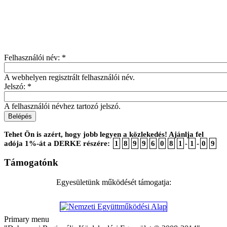
Felhasználói név:
*
A webhelyen regisztrált felhasználói név.
Jelszó:
*
A felhasználói névhez tartozó jelszó.
Tehet Ön is azért, hogy jobb legyen a közlekedés! Ajánlja fel
adója 1%-át a DERKE részére:
1
8
9
9
6
0
8
1
-
1
-
0
9
Támogatónk
Egyesületünk működését támogatja:
Primary menu