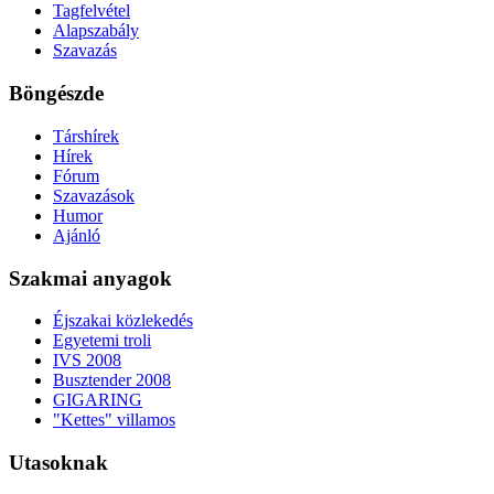
Tagfelvétel
Alapszabály
Szavazás
Böngészde
Társhírek
Hírek
Fórum
Szavazások
Humor
Ajánló
Szakmai anyagok
Éjszakai közlekedés
Egyetemi troli
IVS 2008
Busztender 2008
GIGARING
"Kettes" villamos
Utasoknak