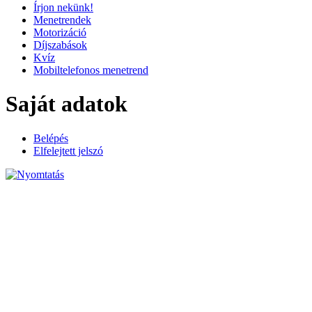
Írjon nekünk!
Menetrendek
Motorizáció
Díjszabások
Kvíz
Mobiltelefonos menetrend
Saját adatok
Belépés
Elfelejtett jelszó