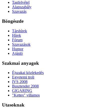
Tagfelvétel
Alapszabály
Szavazás
Böngészde
Társhírek
Hírek
Fórum
Szavazások
Humor
Ajánló
Szakmai anyagok
Éjszakai közlekedés
Egyetemi troli
IVS 2008
Busztender 2008
GIGARING
"Kettes" villamos
Utasoknak