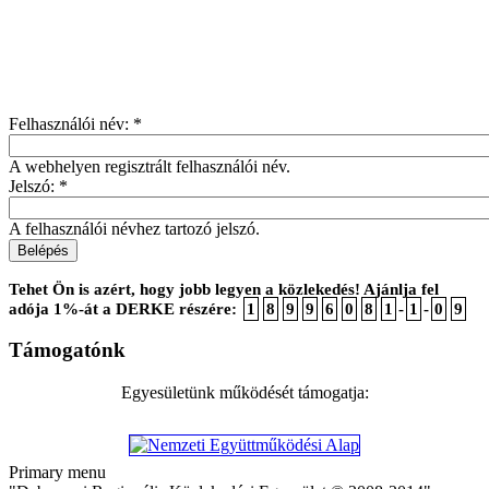
Felhasználói név:
*
A webhelyen regisztrált felhasználói név.
Jelszó:
*
A felhasználói névhez tartozó jelszó.
Tehet Ön is azért, hogy jobb legyen a közlekedés! Ajánlja fel
adója 1%-át a DERKE részére:
1
8
9
9
6
0
8
1
-
1
-
0
9
Támogatónk
Egyesületünk működését támogatja:
Primary menu