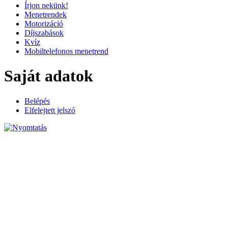
Írjon nekünk!
Menetrendek
Motorizáció
Díjszabások
Kvíz
Mobiltelefonos menetrend
Saját adatok
Belépés
Elfelejtett jelszó