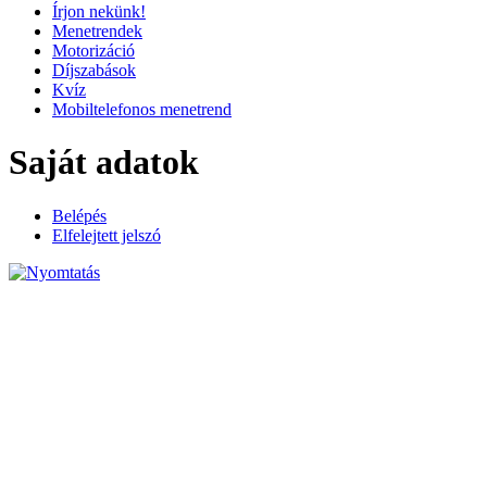
Írjon nekünk!
Menetrendek
Motorizáció
Díjszabások
Kvíz
Mobiltelefonos menetrend
Saját adatok
Belépés
Elfelejtett jelszó