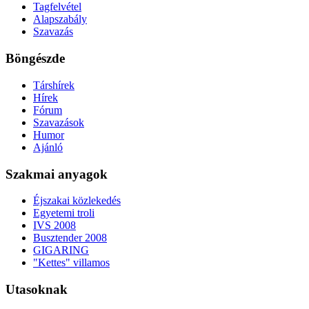
Tagfelvétel
Alapszabály
Szavazás
Böngészde
Társhírek
Hírek
Fórum
Szavazások
Humor
Ajánló
Szakmai anyagok
Éjszakai közlekedés
Egyetemi troli
IVS 2008
Busztender 2008
GIGARING
"Kettes" villamos
Utasoknak