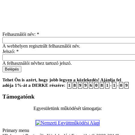
Felhasználói név:
*
A webhelyen regisztrált felhasználói név.
Jelszó:
*
A felhasználói névhez tartozó jelszó.
Tehet Ön is azért, hogy jobb legyen a közlekedés! Ajánlja fel
adója 1%-át a DERKE részére:
1
8
9
9
6
0
8
1
-
1
-
0
9
Támogatónk
Egyesületünk működését támogatja:
Primary menu