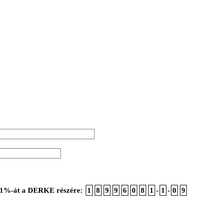
ója 1%-át a DERKE részére:
1
8
9
9
6
0
8
1
-
1
-
0
9