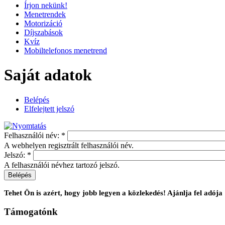
Írjon nekünk!
Menetrendek
Motorizáció
Díjszabások
Kvíz
Mobiltelefonos menetrend
Saját adatok
Belépés
Elfelejtett jelszó
Felhasználói név:
*
A webhelyen regisztrált felhasználói név.
Jelszó:
*
A felhasználói névhez tartozó jelszó.
Tehet Ön is azért, hogy jobb legyen a közlekedés! Ajánlja fel ad
Támogatónk