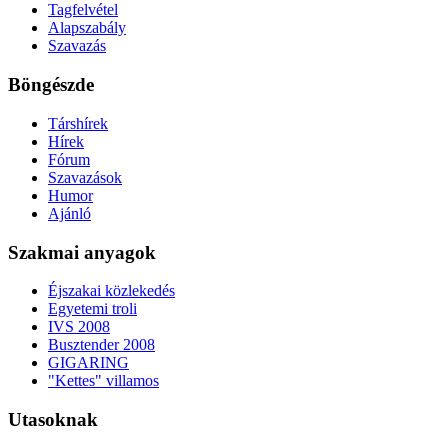
Tagfelvétel
Alapszabály
Szavazás
Böngészde
Társhírek
Hírek
Fórum
Szavazások
Humor
Ajánló
Szakmai anyagok
Éjszakai közlekedés
Egyetemi troli
IVS 2008
Busztender 2008
GIGARING
"Kettes" villamos
Utasoknak