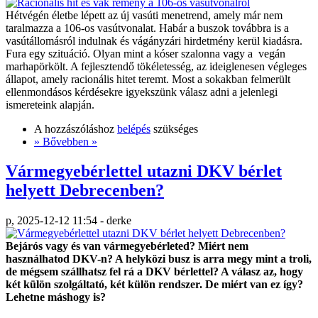
Hétvégén életbe lépett az új vasúti menetrend, amely már nem
taralmazza a 106-os vasútvonalat. Habár a buszok továbbra is a
vasútállomásról indulnak és vágányzári hirdetmény kerül kiadásra.
Fura egy szituáció. Olyan mint a kóser szalonna vagy a vegán
marhapörkölt. A fejlesztendő tökéletesség, az ideiglenesen végleges
állapot, amely racionális hitet teremt. Most a sokakban felmerült
ellenmondásos kérdésekre igyekszünk válasz adni a jelenlegi
ismereteink alapján.
A hozzászóláshoz
belépés
szükséges
» Bővebben »
Vármegyebérlettel utazni DKV bérlet
helyett Debrecenben?
p, 2025-12-12 11:54 - derke
Bejárós vagy és van vármegyebérleted? Miért nem
használhatod DKV-n? A helyközi busz is arra megy mint a troli,
de mégsem szállhatsz fel rá a DKV bérlettel? A válasz az, hogy
két külön szolgáltató, két külön rendszer. De miért van ez így?
Lehetne máshogy is?