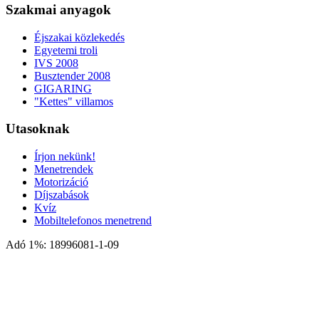
Szakmai anyagok
Éjszakai közlekedés
Egyetemi troli
IVS 2008
Busztender 2008
GIGARING
"Kettes" villamos
Utasoknak
Írjon nekünk!
Menetrendek
Motorizáció
Díjszabások
Kvíz
Mobiltelefonos menetrend
Adó 1%: 18996081-1-09