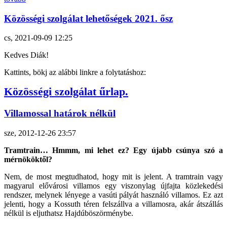
Közösségi szolgálat lehetőségek 2021. ősz
cs, 2021-09-09 12:25
Kedves Diák!
Kattints, bökj az alábbi linkre a folytatáshoz:
Közösségi szolgálat űrlap.
Villamossal határok nélkül
sze, 2012-12-26 23:57
Tramtrain… Hmmm, mi lehet ez? Egy újabb csúnya szó a
mérnököktől?
Nem, de most megtudhatod, hogy mit is jelent. A tramtrain vagy
magyarul elővárosi villamos egy viszonylag újfajta közlekedési
rendszer, melynek lényege a vasúti pályát használó villamos. Ez azt
jelenti, hogy a Kossuth téren felszállva a villamosra, akár átszállás
nélkül is eljuthatsz Hajdúböszörménybe.