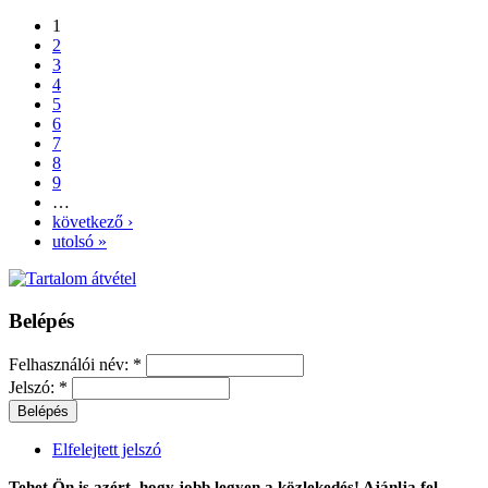
1
2
3
4
5
6
7
8
9
…
következő ›
utolsó »
Belépés
Felhasználói név:
*
Jelszó:
*
Elfelejtett jelszó
Tehet Ön is azért, hogy jobb legyen a közlekedés! Ajánlja fel