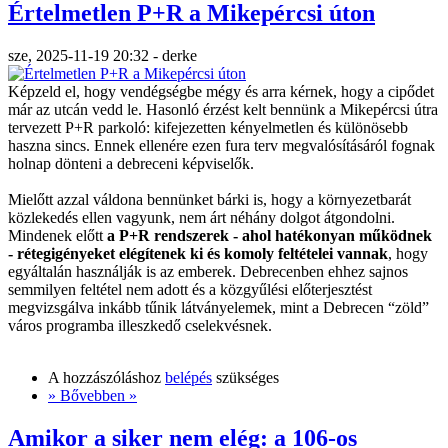
Értelmetlen P+R a Mikepércsi úton
sze, 2025-11-19 20:32 - derke
Képzeld el, hogy vendégségbe mégy és arra kérnek, hogy a cipődet
már az utcán vedd le. Hasonló érzést kelt bennünk a Mikepércsi útra
tervezett P+R parkoló: kifejezetten kényelmetlen és különösebb
haszna sincs. Ennek ellenére ezen fura terv megvalósításáról fognak
holnap dönteni a debreceni képviselők.
Mielőtt azzal váldona bennünket bárki is, hogy a környezetbarát
közlekedés ellen vagyunk, nem árt néhány dolgot átgondolni.
Mindenek előtt
a P+R rendszerek - ahol hatékonyan működnek
- rétegigényeket elégítenek ki és komoly feltételei vannak
, hogy
egyáltalán használják is az emberek. Debrecenben ehhez sajnos
semmilyen feltétel nem adott és a közgyűlési előterjesztést
megvizsgálva inkább tűnik látványelemek, mint a Debrecen “zöld”
város programba illeszkedő cselekvésnek.
A hozzászóláshoz
belépés
szükséges
» Bővebben »
Amikor a siker nem elég: a 106-os