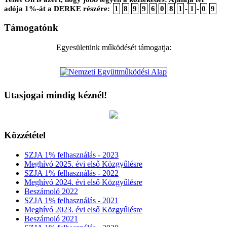
adója 1%-át a DERKE részére:
1
8
9
9
6
0
8
1
-
1
-
0
9
Támogatónk
Egyesületünk működését támogatja:
Utasjogai mindig kéznél!
Közzététel
SZJA 1% felhasználás - 2023
Meghívó 2025. évi első Közgyűlésre
SZJA 1% felhasználás - 2022
Meghívó 2024. évi első Közgyűlésre
Beszámoló 2022
SZJA 1% felhasználás - 2021
Meghívó 2023. évi első Közgyűlésre
Beszámoló 2021