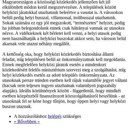
Magyarországon a közösségi közlekedés jellemzően két jól
elkülönített módon kerül megszervezésre. A települések között
helyközi járatokkal utazhatunk beleértve a vasutat is. A városokon
belüli pedig helyi busszal, villamossal, trolibusszal utazhatunk.
Sokak számára ez egy jól megszokott, “természetes” helyzet, pedig
ha jobban belegondolunk ennek csak hátrányai vannak az utasokra
nézve. A vidékieknek két bérletet kell venni, a helyi utasok pedig
nem használhatják a helyközi buszokat akkor sem, ha városon belül
akarnak vele utazni néhány megállót.
A kettősség oka, hogy helyközi közlekedés biztosítása állami
feladat, míg településen belül az önkormányzatnak kell megoldania.
Ennek megfelelően helyközi járatok esetén a mindenkori
közlekedésért felelős minisztérium szervezi meg a szolgáltatást, míg
helyi közlekedés esetén az adott település önkormányzata. Az
utasoknak persze minden esetben kell rájuk valamiféle jegyet váltani
(hacsak nem teljesen ingyen utazhatnak valamilyen jogszabály
alapján). Ideális körülmények között - függetlenül, hogy mindkét
esetben közpénzből finanszírozott közszolgáltatásról beszélünk - az
utasoknak fel se kéne hogy tűnjön, hogy éppen helyi vagy helyközi
buszon utaznak.
A hozzászóláshoz
belépés
szükséges
» Bővebben »