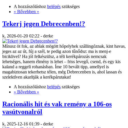
A hozzászóláshoz
belépés
szükséges
» Bővebben »
Tekerj jegen Debrecenben!?
k, 2026-01-20 02:22 - derke
Mínusz öt fok, az ablak mögött hópelyhek szállingóznak, kint havas,
jeges az az út, fúj a szél, te pedig azon tűnődsz: ma is menj-e
biciklivel? Ha jól felkészülsz, a téli kerékpározás nemcsak
lehetséges, hanem élmény is lehet – friss levegő, csend, és egy kis
kaland a reggeli rohanásban. Íme 10 bevált tipp, amellyel is
magabiztosan tekerhetsz télen, még Debrecenben is, ahol lassan és
szelektíven akarítják a kerékpárutakat!
A hozzászóláshoz
belépés
szükséges
» Bővebben »
Racionális hit és vak remény a 106-os
vasútvonalról
k, 2025-12-16 01:39 - derke