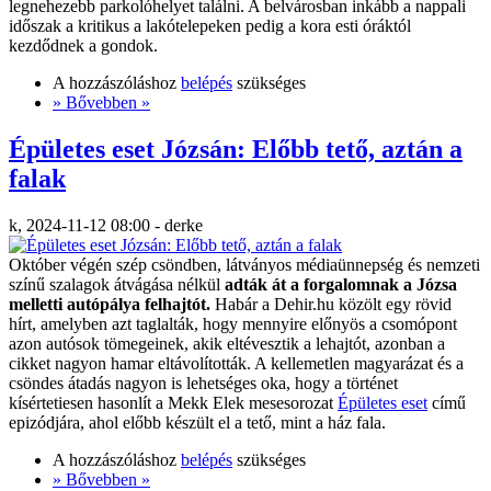
legnehezebb parkolóhelyet találni. A belvárosban inkább a nappali
időszak a kritikus a lakótelepeken pedig a kora esti óráktól
kezdődnek a gondok.
A hozzászóláshoz
belépés
szükséges
» Bővebben »
Épületes eset Józsán: Előbb tető, aztán a
falak
k, 2024-11-12 08:00 - derke
Október végén szép csöndben, látványos médiaünnepség és nemzeti
színű szalagok átvágása nélkül
adták át a forgalomnak a Józsa
melletti autópálya felhajtót.
Habár a Dehir.hu közölt egy rövid
hírt, amelyben azt taglalták, hogy mennyire előnyös a csomópont
azon autósok tömegeinek, akik eltévesztik a lehajtót, azonban a
cikket nagyon hamar eltávolították. A kellemetlen magyarázat és a
csöndes átadás nagyon is lehetséges oka, hogy a történet
kísértetiesen hasonlít a Mekk Elek mesesorozat
Épületes eset
című
epizódjára, ahol előbb készült el a tető, mint a ház fala.
A hozzászóláshoz
belépés
szükséges
» Bővebben »