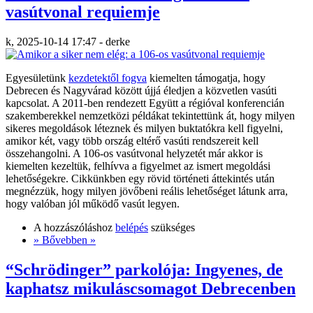
vasútvonal requiemje
k, 2025-10-14 17:47 - derke
Egyesületünk
kezdetektől fogva
kiemelten támogatja, hogy
Debrecen és Nagyvárad között újjá éledjen a közvetlen vasúti
kapcsolat. A 2011-ben rendezett Együtt a régióval konferencián
szakemberekkel nemzetközi példákat tekintettünk át, hogy milyen
sikeres megoldások léteznek és milyen buktatókra kell figyelni,
amikor két, vagy több ország eltérő vasúti rendszereit kell
összehangolni. A 106-os vasútvonal helyzetét már akkor is
kiemelten kezeltük, felhívva a figyelmet az ismert megoldási
lehetőségekre. Cikkünkben egy rövid történeti áttekintés után
megnézzük, hogy milyen jövőbeni reális lehetőséget látunk arra,
hogy valóban jól működő vasút legyen.
A hozzászóláshoz
belépés
szükséges
» Bővebben »
“Schrödinger” parkolója: Ingyenes, de
kaphatsz mikuláscsomagot Debrecenben