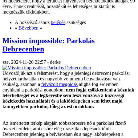
rendbetételére, hogy a területet ingyenesen befektetőknek átadják 99
évre. Ennek realitását, hozadékát és lehetséges buktatóit is
megnézzük cikkünkben.
A hozzászóláshoz
belépés
szükséges
» Bővebben »
Mission impossible: Parkolás
Debrecenben
sze, 2024-11-20 22:57 - derke
Üdvözöljük azt a felismerést, hogy a jelenlegi debreceni parkolási
helyzet tarthatatlan és nagyobb volumenű beavatkozásra van
szükség, azonban a
felvázolt megoldás
aligha fog érdemben
enyhíteni a parkolási gondokon:
nem fogja csökkenteni a közutak
leterheltségét és a legkevésbé sem teszi vonzóvá a közösségi
közlekedés használatát és a laktótelepeken sem lehet majd
könnyebben parkolni, főleg az esti órákban.
Az ismertetett térkép alapján többszörösére nő a parkolási fizető
övezet területe, ami elsőre elég drasztikus lépésnek tűnik.
Debrecenben jelenleg a belvárosban és a nagy lakótelepeken a