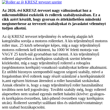
Az 2026. évi KRESZ-tervezet nagy változásokat hoz a
mikromobilitási eszközök és rollerek szabályozásában. Ez a
cikk azért készült, hogy gyorsan és áttekinthetően mindenki
megismerhesse az tervezett szabályokat és javaslatot véleményt
tudjon alkotni.
Az új KRESZ tervezet teljesítmény és sebesség alapján két
kategóriába sorolja a motoros rollereket. A kis teljesítményű motoros
roller max. 25 km/h sebességre képes, míg a nagy teljesítményű
motoros rollernek kell tekinteni, ha 1000 W feletti motorja van
VAGY 25 km/h-nál gyorsabban tud menni. A kis teljesítményű
rollerrel alapvetően a kerékpáros szabályok szerint lehetne
közlekedni, míg a nagy teljesítményű rollerrel a robogóra
(segédmotoros kerékpár) vonatkozó szabályokat kellene alkalmazni.
Ez utóbbi bizonyos szempontból nagyon szigorú szabály, mivel a
forgalomban lévő rollerek nagy részét száműzné a kerékpárutakról
is,ami egészen biztosan átrendezi a roller használati szokásokat.
Annak ellenére is, hogy a nagy teljesítményű roller használatához
továbbra nem kell jogosítvány. További szabály még, hogy rollerrel
alapesetben nem szabad egymás mellett haladni (kivéve: gyalogos-
és kerékpáros-övezetben, lakó-pihenő övezetben vagy kerékpáros
utcán). Rollerrel személyt szállítani tilos és utánfutót/vontatmányt
sem szabad hozzákapcsolni.