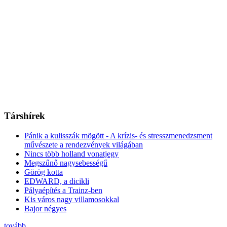
Társhírek
Pánik a kulisszák mögött - A krízis- és stresszmenedzsment
művészete a rendezvények világában
Nincs több holland vonatjegy
Megszűnő nagysebességű
Görög kotta
EDWARD, a dicikli
Pályaépítés a Trainz-ben
Kis város nagy villamosokkal
Bajor négyes
tovább