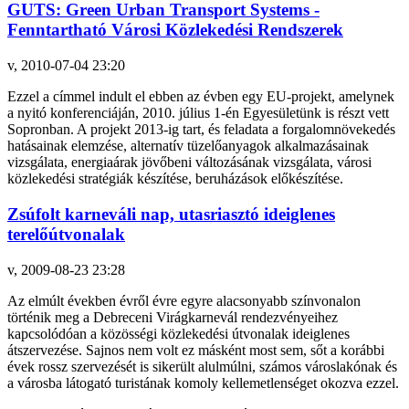
GUTS: Green Urban Transport Systems -
Fenntartható Városi Közlekedési Rendszerek
v, 2010-07-04 23:20
Ezzel a címmel indult el ebben az évben egy EU-projekt, amelynek
a nyitó konferenciáján, 2010. július 1-én Egyesületünk is részt vett
Sopronban. A projekt 2013-ig tart, és feladata a forgalomnövekedés
hatásainak elemzése, alternatív tüzelőanyagok alkalmazásainak
vizsgálata, energiaárak jövőbeni változásának vizsgálata, városi
közlekedési stratégiák készítése, beruházások előkészítése.
Zsúfolt karneváli nap, utasriasztó ideiglenes
terelőútvonalak
v, 2009-08-23 23:28
Az elmúlt években évről évre egyre alacsonyabb színvonalon
történik meg a Debreceni Virágkarnevál rendezvényeihez
kapcsolódóan a közösségi közlekedési útvonalak ideiglenes
átszervezése. Sajnos nem volt ez másként most sem, sőt a korábbi
évek rossz szervezését is sikerült alulmúlni, számos városlakónak és
a városba látogató turistának komoly kellemetlenséget okozva ezzel.