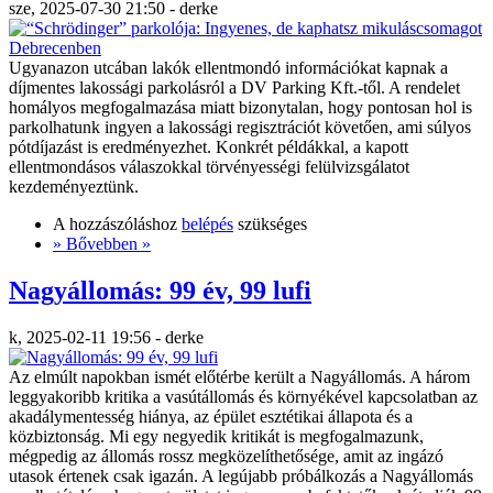
sze, 2025-07-30 21:50 - derke
Ugyanazon utcában lakók ellentmondó információkat kapnak a
díjmentes lakossági parkolásról a DV Parking Kft.-től. A rendelet
homályos megfogalmazása miatt bizonytalan, hogy pontosan hol is
parkolhatunk ingyen a lakossági regisztrációt követően, ami súlyos
pótdíjazást is eredményezhet. Konkrét példákkal, a kapott
ellentmondásos válaszokkal törvényességi felülvizsgálatot
kezdeményeztünk.
A hozzászóláshoz
belépés
szükséges
» Bővebben »
Nagyállomás: 99 év, 99 lufi
k, 2025-02-11 19:56 - derke
Az elmúlt napokban ismét előtérbe került a Nagyállomás. A három
leggyakoribb kritika a vasútállomás és környékével kapcsolatban az
akadálymentesség hiánya, az épület esztétikai állapota és a
közbiztonság. Mi egy negyedik kritikát is megfogalmazunk,
mégpedig az állomás rossz megközelíthetősége, amit az ingázó
utasok értenek csak igazán. A legújabb próbálkozás a Nagyállomás