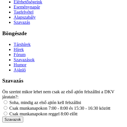
Elérhetőségeink
Eseménynapár
Tagfelvétel
Alapszabály
Szavazás
Böngészde
Társhírek
Hírek
Fórum
Szavazások
Humor
Ajánló
Szavazás
Ön szerint mikor lehet nem csak az első ajtón felszállni a DKV
járatain?:
Soha, mindig az első ajtón kell felszállni
Csak munkanapokon 7:00 - 8:00 és 15:30 - 16:30 között
Csak munkanapokon reggel 8:00 előtt