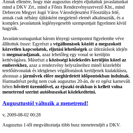
Annak ellenére, hogy már augusztus elején eljuttattuk javaslatunkat
mind a DKV Zrt., mind a Főnix Rendezvényszervező Kht., mind
Debrecen Megyei Jogú Város Városfejlesztési Főosztálya felé,
annak csak néhány újításként megjelenő elemét alkalmazták, és a
komplex javaslatunk leglényegesebb szempontjait figyelmen kívül
hagyták.
Javaslatcsomagunkat három lényegi szempontot figyelembe véve
állítottuk össze: Egyrészt a
végállomások között a megszokott
közvetlen kapcsolatok, eljutási lehetőségek
az útlezárások idején
is
megmaradjanak
, azaz lehetőleg egy vonal se kerüljön
kettévágásra. Másrészt a
közösségi közlekedés kerüljön közel az
emberekhez,
azaz a rendezvény helyszíneihez minél közelebbi
terelőútvonalak és ideiglenes végállomások kerüljenek kialakításra,
ahonnan a
járművek előre meghirdetett időpontokban indulnak
.
Harmadrészt pedig nem csak augusztus 20-án, de ez egész karneváli
héten
bővített üzemidővel, az éjszaki órákban is kellett volna
menetrend
szerint autóbuszokat közlekedtetni.
Augusztustól változik a menetrend!
v, 2009-08-02 00:28
Augusztus 1-től megváltoztatja több busz menetrendjét a DKV.