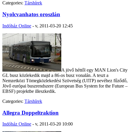
Categories:
Társhírek
Nyolcvanhatos oroszlán
Indóház Online
-
v, 2011-03-20 12:45
A jövő héttől egy MAN Lion's City
GL busz közlekedik majd a 86-os busz vonalán. A teszt a
Nemzetközi Tömegközlekedési Szövetség (UITP) nevéhez fűződő,
Jövő európai buszrendszere (European Bus System for the Future –
EBSF) projektbe illeszkedik.
Categories:
Társhírek
Allegra Doppeltraktion
Indóház Online
-
v, 2011-03-20 10:00