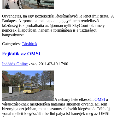
Örvendetes, ha egy közlekedési létesítményről le lehet írni: tiszta. A
Budapest Airporton a mai napon a jeggyel nem rendelkező
közönség is kipróbálhatta az újonnan nyílt SkyCourt-ot, amely
nemcsak állapotában, hanem a formájában is a tisztaságot
hangsúlyozza.
Categories:
Társhírek
Fejlődik az OMSI
Indóház Online
-
szo, 2011-03-19 17:00
A néhány hete elkészült
OMSI
a
várakozásoknak megfelelően hatalmas sikernek örvend. Mi sem
bizonyítja ezt jobban, mint a számos elkészült kiegészítő. Több új
vonal mellett kiegészült a berlini pálya is! Ismerjék meg az OMSI