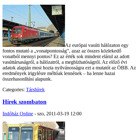
Az európai vasúti hálózaton egy
fontos mutató a „vonatpontosság”, azaz az összes közlekedő
vonatból mennyi pontos? Ez az érték sok mindent elárul az adott
vasúttársaságról, a hálózatról, a megbízhatóságról. Az előző évi
adatok alapján most hozta nyilvánosságra ezt a mutatót az ÖBB. Az
eredmények irigylésre méltóak lennének – ha lenne hazai
összehasonlítási alapunk.
Categories:
Társhírek
Hírek szombaton
Indóház Online
-
szo, 2011-03-19 12:00