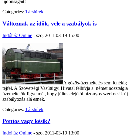
újdonságait!
Categories:
Társhírek
Változnak az idők, vele a szabályok is
Indóház Online
-
szo, 2011-03-19 15:00
A gőzös-üzemeltetés sem fenékig
tejfel. A Szövetségi Vasútügyi Hivatal felhívja a német nosztalgia-
üzemeltetők figyelmét, hogy július elejétől bizonyos szerkocsik új
szabályozás alá esnek.
Categories:
Társhírek
Pontos vagy késik?
Indóház Online
-
szo, 2011-03-19 13:00