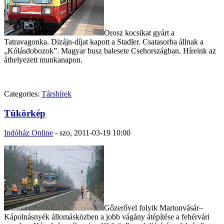
Orosz kocsikat gyárt a
Tatravagonka. Dizájn-díjat kapott a Stadler. Csatasorba állnak a
„Kólásdobozok”. Magyar busz balesete Csehországban. Híreink az
áthelyezett munkanapon.
Categories:
Társhírek
Tükörkép
Indóház Online
-
szo, 2011-03-19 10:00
Gőzerővel folyik Martonvásár–
Kápolnásnyék állomásközben a jobb vágány átépítése a fehérvári