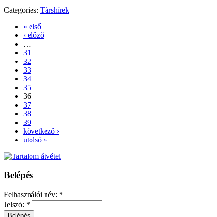
Categories:
Társhírek
« első
‹ előző
…
31
32
33
34
35
36
37
38
39
következő ›
utolsó »
Belépés
Felhasználói név:
*
Jelszó:
*