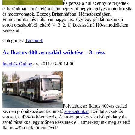
És persze a nulla: ennyire terjedtek
el hazánkban a másfelé méltán népszerű négytengelyes motorkocsik
és motorvonatok. Bezzeg Britanniában, Németországban,
Franciahonban és Itáliában nagyon is. Egy-egy példát hozunk a
sorolt országokból, eltérő (4, 3, 2, 1) kocsiszámú H0-s modelleken
keresztül.
Categories:
Társhírek
Az Ikarus 400-as család születése – 3. rész
Indóház Online
-
v, 2011-03-20 14:00
Folytatjuk az Ikarus 400-as család
kezdeti próbálkozásait bemutató
sorozatunkat
. Ezúttal a csuklós
sorozat, a 435-ös következik. A prototípus kocsik első példányai a
szóló társaikkal egy időben készültek el, ismerkedjünk meg az első
Ikarus 435-ösök történetével!