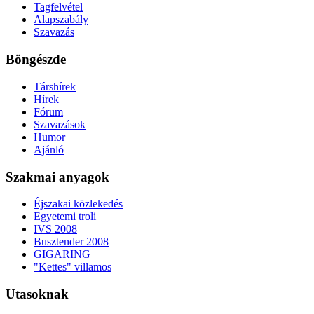
Tagfelvétel
Alapszabály
Szavazás
Böngészde
Társhírek
Hírek
Fórum
Szavazások
Humor
Ajánló
Szakmai anyagok
Éjszakai közlekedés
Egyetemi troli
IVS 2008
Busztender 2008
GIGARING
"Kettes" villamos
Utasoknak