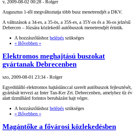
v, 2009-08-02 00:28 - Rolger
Augusztus 1-től megváltoztatja több busz menetrendjét a DKV.
A változások a 34-es, a 35-ös, a 35S-es, a 35Y-os és a 36-os jelzésű
Debrecen – Józsára közlekedő autóbuszok menetrendjét érintik.
A hozzászóláshoz
belépés
szükséges
» Bővebben »
Elektromos meghajtású buszokat
gyártanak Debrecenben
szo, 2009-08-01 23:34 - Rolger
Egyedülálló elektromos hajtáslánccal szerelt autóbuszok fejlesztését,
gyártását tervezi az Inter Tan-Ker Zrt. Debrecenben, amelyhez tíz év
alatt tízmilliárd forintos beruházást hajt végre.
A hozzászóláshoz
belépés
szükséges
» Bővebben »
Magántőke a fővárosi közlekedésben