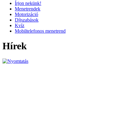
Írjon nekünk!
Menetrendek
Motorizáció
Díjszabások
Kvíz
Mobiltelefonos menetrend
Hírek