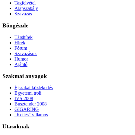
Tagfelvétel
Alapszabály
Szavazás
Böngészde
Társhírek
Hírek
Fórum
Szavazások
Humor
Ajánló
Szakmai anyagok
Éjszakai közlekedés
Egyetemi troli
IVS 2008
Busztender 2008
GIGARING
"Kettes" villamos
Utasoknak