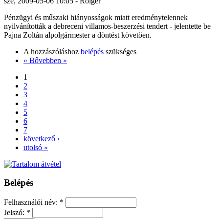
sze, 2009-05-06 10:05 - Rolger
Pénzügyi és műszaki hiányosságok miatt eredménytelennek
nyilvánították a debreceni villamos-beszerzési tendert - jelentette be
Pajna Zoltán alpolgármester a döntést követően.
A hozzászóláshoz
belépés
szükséges
» Bővebben »
1
2
3
4
5
6
7
következő ›
utolsó »
Belépés
Felhasználói név:
*
Jelszó:
*