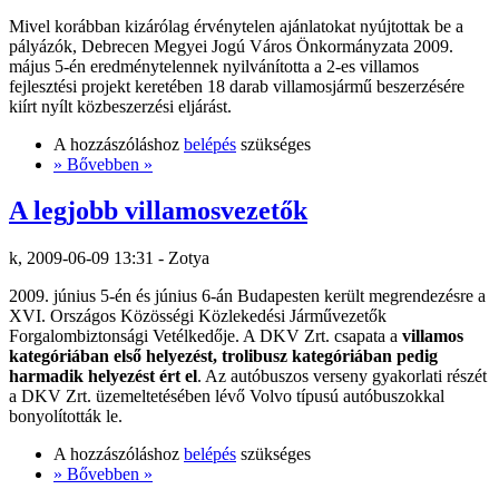
Mivel korábban kizárólag érvénytelen ajánlatokat nyújtottak be a
pályázók, Debrecen Megyei Jogú Város Önkormányzata 2009.
május 5-én eredménytelennek nyilvánította a 2-es villamos
fejlesztési projekt keretében 18 darab villamosjármű beszerzésére
kiírt nyílt közbeszerzési eljárást.
A hozzászóláshoz
belépés
szükséges
» Bővebben »
A legjobb villamosvezetők
k, 2009-06-09 13:31 - Zotya
2009. június 5-én és június 6-án Budapesten került megrendezésre a
XVI. Országos Közösségi Közlekedési Járművezetők
Forgalombiztonsági Vetélkedője. A DKV Zrt. csapata a
villamos
kategóriában első helyezést, trolibusz kategóriában pedig
harmadik helyezést ért el
. Az autóbuszos verseny gyakorlati részét
a DKV Zrt. üzemeltetésében lévő Volvo típusú autóbuszokkal
bonyolították le.
A hozzászóláshoz
belépés
szükséges
» Bővebben »