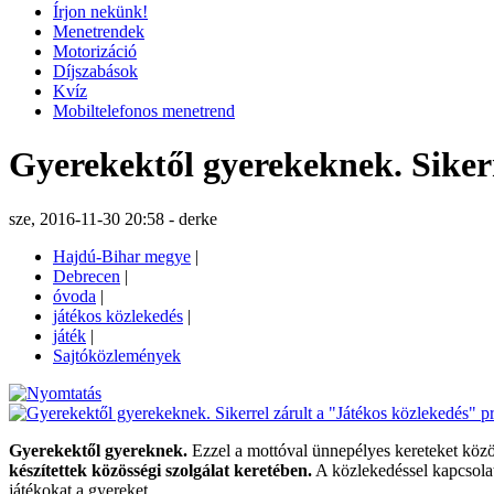
Írjon nekünk!
Menetrendek
Motorizáció
Díjszabások
Kvíz
Mobiltelefonos menetrend
Gyerekektől gyerekeknek. Siker
sze, 2016-11-30 20:58 - derke
Hajdú-Bihar megye
|
Debrecen
|
óvoda
|
játékos közlekedés
|
játék
|
Sajtóközlemények
Gyerekektől gyereknek.
Ezzel a mottóval ünnepélyes kereteket közö
készítettek közösségi szolgálat keretében.
A közlekedéssel kapcsolat
játékokat a gyereket.