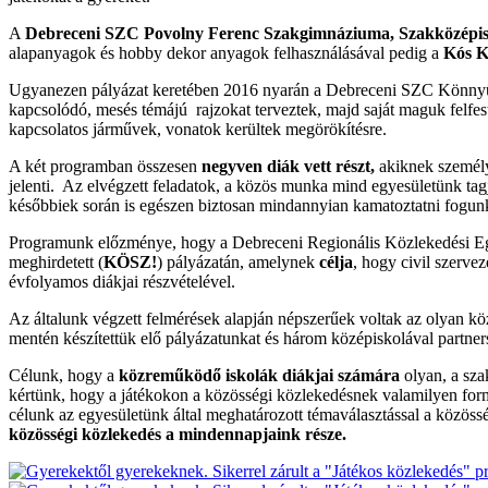
A
Debreceni SZC Povolny Ferenc Szakgimnáziuma, Szakközépis
alapanyagok és hobby dekor anyagok felhasználásával pedig a
Kós K
Ugyanezen pályázat keretében 2016 nyarán a Debreceni SZC Könnyűipa
kapcsolódó, mesés témájú rajzokat terveztek, majd saját maguk felfes
kapcsolatos járművek, vonatok kerültek megörökítésre.
A két programban összesen
negyven diák vett részt,
akiknek személye
jelenti. Az elvégzett feladatok, a közös munka mind egyesületünk tag
későbbiek során is egészen biztosan mindannyian kamatoztatni fogun
Programunk előzménye, hogy a Debreceni Regionális Közlekedési Egye
meghirdetett (
KÖSZ!
) pályázatán, amelynek
célja
, hogy civil szerve
évfolyamos diákjai részvételével.
Az általunk végzett felmérések alapján népszerűek voltak az olyan k
mentén készítettük elő pályázatunkat és három középiskolával partne
Célunk, hogy a
közreműködő iskolák diákjai számára
olyan, a sz
kértünk, hogy a játékokon a közösségi közlekedésnek valamilyen formá
célunk az egyesületünk által meghatározott témaválasztással a közös
közösségi közlekedés a mindennapjaink része.