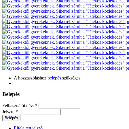
A hozzászóláshoz
belépés
szükséges
Belépés
Felhasználói név:
*
Jelszó:
*
Elfelejtett jelszó