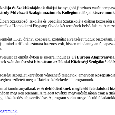
kolája és Szakiskolájának
diákjai faanyagból játszható vasúti terepas
ároly Művészeti Szakgimnázium és Kollégium
diákjai
készre munká
ri Szakképző Iskolája és Speciális Szakiskolája diákjai közösségi sz
tették a Homokkerti Pitypang Óvoda két termének belső falaira. A rajz
nként 11-25 órányi közösségi szolgálat elvégzését tudtuk biztosítani.
jai, mind a diákok számára hasznos volt, hiszen mindannyian új tapaszt
k.
sület az elmúlt évben is sikerrel indult az
Új Európa Alapítványnak 
zetek számára
forrást biztosítson az Iskolai Közösségi Szolgálat* e
özösségi szolgálat keretében végezhető feladatok, amelyben
középiskolá
rségben született meg a “Játékos közlekedés!” programunk.
akmai tanulmányaiknak és
érdeklődésüknek megfelelő feladatokat biz
ban meg kell jelennie. A feladat további megvalósításában csak a diáko
ségi közlekedés népszerűsítése. A program során megvalósuló feladatok