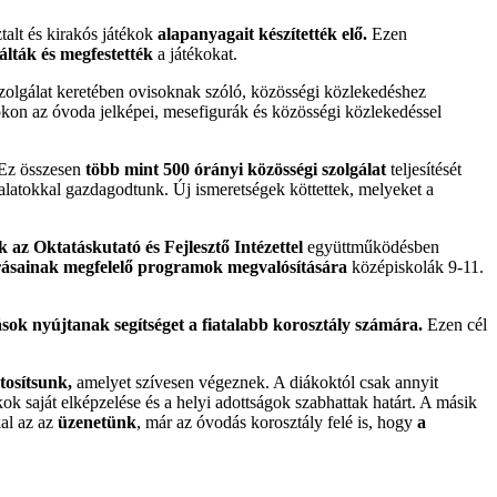
ztalt és kirakós játékok
alapanyagait készítették elő.
Ezen
lták és megfestették
a játékokat.
olgálat keretében ovisoknak szóló, közösségi közlekedéshez
okon az óvoda jelképei, mesefigurák és közösségi közlekedéssel
 Ez összesen
több mint 500 órányi közösségi szolgálat
teljesítését
alatokkal gazdagodtunk. Új ismeretségek köttettek, melyeket a
az Oktatáskutató és Fejlesztő Intézettel
együttműködésben
lőírásainak megfelelő programok megvalósítására
középiskolák 9-11.
sok nyújtanak segítséget a fiatalabb korosztály számára.
Ezen cél
tosítsunk,
amelyet szívesen végeznek. A diákoktól csak annyit
k saját elképzelése és a helyi adottságok szabhattak határt. A másik
kal az az
üzenetünk
, már az óvodás korosztály felé is, hogy
a