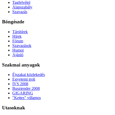
Tagfelvétel
Alapszabály
Szavazás
Böngészde
Társhírek
Hírek
Fórum
Szavazások
Humor
Ajánló
Szakmai anyagok
Éjszakai közlekedés
Egyetemi troli
IVS 2008
Busztender 2008
GIGARING
"Kettes" villamos
Utasoknak