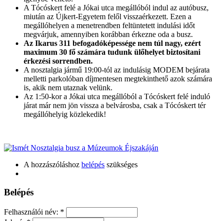
A Tócóskert felé a Jókai utca megállóból indul az autóbusz,
miután az Újkert-Egyetem felől visszaérkezett. Ezen a
megállóhelyen a menetrendben feltüntetett indulási időt
megvárjuk, amennyiben korábban érkezne oda a busz.
Az Ikarus 311 befogadóképessége nem túl nagy, ezért
maximum 30 fő számára tudunk ülőhelyet biztosítani
érkezési sorrendben.
A nosztalgia jármű 19:00-tól az indulásig MODEM bejárata
melletti parkolóban díjmentesen megtekinthető azok számára
is, akik nem utaznak velünk.
Az 1:50-kor a Jókai utca megállóból a Tócóskert felé induló
járat már nem jön vissza a belvárosba, csak a Tócóskert tér
megállóhelyig közlekedik!
A hozzászóláshoz
belépés
szükséges
Belépés
Felhasználói név:
*