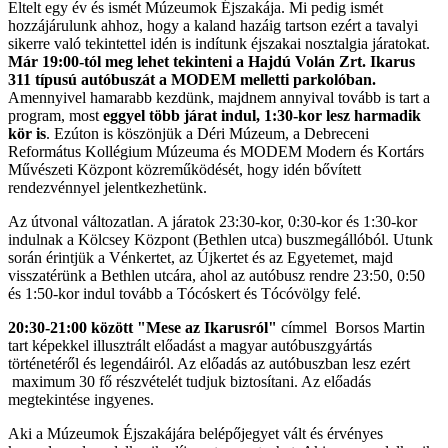
Eltelt egy év és ismét Múzeumok Éjszakája. Mi pedig ismét
hozzájárulunk ahhoz, hogy a kaland hazáig tartson ezért a tavalyi
sikerre való tekintettel idén is indítunk éjszakai nosztalgia járatokat.
Már 19:00-tól meg lehet tekinteni a Hajdú Volán Zrt. Ikarus
311 típusú autóbuszát a MODEM melletti parkolóban.
Amennyivel hamarabb kezdünk, majdnem annyival tovább is tart a
program, most
eggyel több járat indul, 1:30-kor lesz harmadik
kör is
. Ezúton is köszönjük a Déri Múzeum, a Debreceni
Református Kollégium Múzeuma és MODEM Modern és Kortárs
Művészeti Központ közreműködését, hogy idén bővített
rendezvénnyel jelentkezhetünk.
Az útvonal változatlan. A járatok 23:30-kor, 0:30-kor és 1:30-kor
indulnak a Kölcsey Központ (Bethlen utca) buszmegállóból. Utunk
során érintjük a Vénkertet, az Újkertet és az Egyetemet, majd
visszatérünk a Bethlen utcára, ahol az autóbusz rendre 23:50, 0:50
és 1:50-kor indul tovább a Tócóskert és Tócóvölgy felé.
20:30-21:00 között "Mese az Ikarusról"
címmel Borsos Martin
tart képekkel illusztrált előadást a magyar autóbuszgyártás
történetéről és legendáiról. Az előadás az autóbuszban lesz ezért
maximum 30 fő részvételét tudjuk biztosítani. Az előadás
megtekintése ingyenes.
Aki a Múzeumok Éjszakájára belépőjegyet vált és érvényes