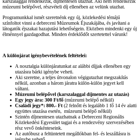
karszalaggal rendelkezik, díjmentesen utazhat. Aki nem rendelkezik
múzeumi belépővel, részvételi díj ellenében az velünk utazhat.
Programunkkal ismét szeretnénk egy új, közlekedési témájú
színfoltot vinni a debreceni Múzeumok Éjszakájába, és javítani a
látogatók éjszakai hazajutási lehetőségein. Eközben mindenki egy új
élménnyel gazdagodhat. Minden érdeklődőt szertetettel várunk!
A különjárat igénybevételének feltételei:
A nosztalgia különjáratunkat az alábbi díjjak ellenében egy
utazásra bárki igénybe veheti.
Aki szeretne, a teljes útvonalon végigutazhat megszakítás
nélkül, azonban a három járatra külön-külön jegyet kell
váltani.
Múzeumi belépővel (karszalaggal díjmentes az utazás)
Egy jegy ára: 300 Ft/fő
(múzeumi belépő nélkül)
Családi jegy*: 800.- Ft
(2 felnőtt és legalább 1 fő 14 év alatti
együttes utazása esetén, múzeumi belépő nélkül)
Szintén díjmentesen utazhatnak a Debreceni Regionális
Közlekedési Egyesület tagjai és a rendezvény szervezésében
rész vevő önkénteseink.
Az autóbusz a feltüntetett megállókban fel- és leszállásra is
igénybe vehető.