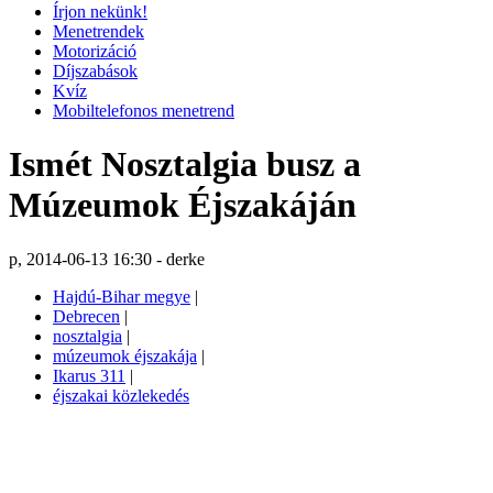
Írjon nekünk!
Menetrendek
Motorizáció
Díjszabások
Kvíz
Mobiltelefonos menetrend
Ismét Nosztalgia busz a
Múzeumok Éjszakáján
p, 2014-06-13 16:30 - derke
Hajdú-Bihar megye
|
Debrecen
|
nosztalgia
|
múzeumok éjszakája
|
Ikarus 311
|
éjszakai közlekedés