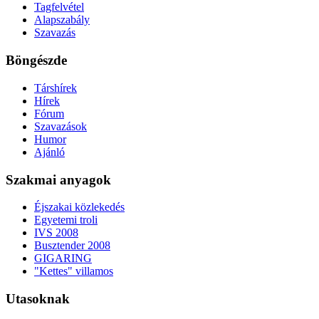
Tagfelvétel
Alapszabály
Szavazás
Böngészde
Társhírek
Hírek
Fórum
Szavazások
Humor
Ajánló
Szakmai anyagok
Éjszakai közlekedés
Egyetemi troli
IVS 2008
Busztender 2008
GIGARING
"Kettes" villamos
Utasoknak