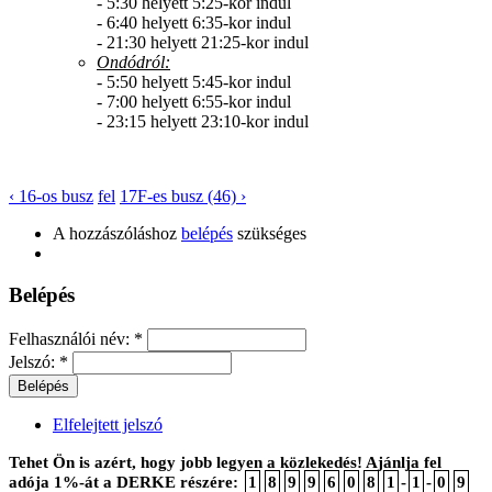
- 5:30 helyett 5:25-kor indul
- 6:40 helyett 6:35-kor indul
- 21:30 helyett 21:25-kor indul
Ondódról
:
- 5:50 helyett 5:45-kor indul
- 7:00 helyett 6:55-kor indul
- 23:15 helyett 23:10-kor indul
‹ 16-os busz
fel
17F-es busz (46) ›
A hozzászóláshoz
belépés
szükséges
Belépés
Felhasználói név:
*
Jelszó:
*
Elfelejtett jelszó
Tehet Ön is azért, hogy jobb legyen a közlekedés! Ajánlja fel
adója 1%-át a DERKE részére:
1
8
9
9
6
0
8
1
-
1
-
0
9