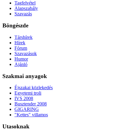
Tagfelvétel
Alapszabály
Szavazás
Böngészde
Társhírek
Hírek
Fórum
Szavazások
Humor
Ajánló
Szakmai anyagok
Éjszakai közlekedés
Egyetemi troli
IVS 2008
Busztender 2008
GIGARING
"Kettes" villamos
Utasoknak