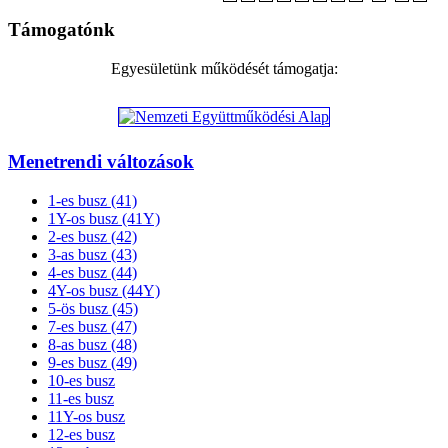
Támogatónk
Egyesületünk működését támogatja:
Menetrendi változások
1-es busz (41)
1Y-os busz (41Y)
2-es busz (42)
3-as busz (43)
4-es busz (44)
4Y-os busz (44Y)
5-ös busz (45)
7-es busz (47)
8-as busz (48)
9-es busz (49)
10-es busz
11-es busz
11Y-os busz
12-es busz