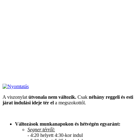
A viszonylat
útvonala nem változik.
Csak
néhány reggeli és esti
járat indulási ideje tér el
a megszokottól.
Változások munkanapokon és hétvégén egyaránt:
Segner térről:
- 4:20 helyett 4:30-kor indul