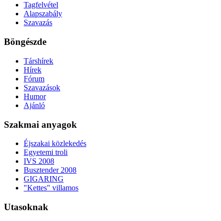
Tagfelvétel
Alapszabály
Szavazás
Böngészde
Társhírek
Hírek
Fórum
Szavazások
Humor
Ajánló
Szakmai anyagok
Éjszakai közlekedés
Egyetemi troli
IVS 2008
Busztender 2008
GIGARING
"Kettes" villamos
Utasoknak