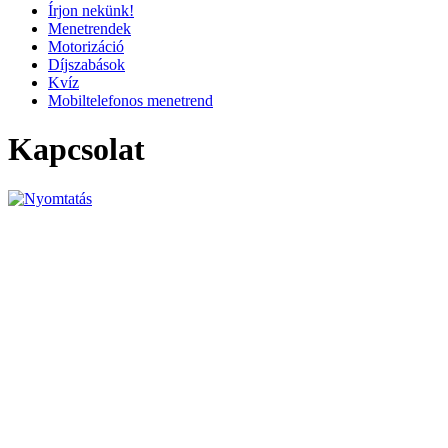
Írjon nekünk!
Menetrendek
Motorizáció
Díjszabások
Kvíz
Mobiltelefonos menetrend
Kapcsolat