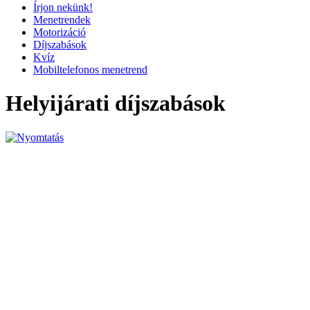
Írjon nekünk!
Menetrendek
Motorizáció
Díjszabások
Kvíz
Mobiltelefonos menetrend
Helyijárati díjszabások