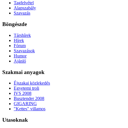
Tagfelvétel
Alapszabály
Szavazás
Böngészde
Társhírek
Hírek
Fórum
Szavazások
Humor
Ajánló
Szakmai anyagok
Éjszakai közlekedés
Egyetemi troli
IVS 2008
Busztender 2008
GIGARING
"Kettes" villamos
Utasoknak