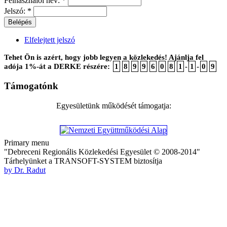
Felhasználói név:
*
Jelszó:
*
Elfelejtett jelszó
Tehet Ön is azért, hogy jobb legyen a közlekedés! Ajánlja fel
adója 1%-át a DERKE részére:
1
8
9
9
6
0
8
1
-
1
-
0
9
Támogatónk
Egyesületünk működését támogatja:
Primary menu
"Debreceni Regionális Közlekedési Egyesület © 2008-2014"
Tárhelyünket a TRANSOFT-SYSTEM biztosítja
by Dr. Radut