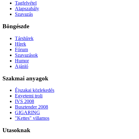
Tagfelvétel
Alapszabály
Szavazás
Böngészde
Társhírek
Hírek
Fórum
Szavazások
Humor
Ajánló
Szakmai anyagok
Éjszakai közlekedés
Egyetemi troli
IVS 2008
Busztender 2008
GIGARING
"Kettes" villamos
Utasoknak