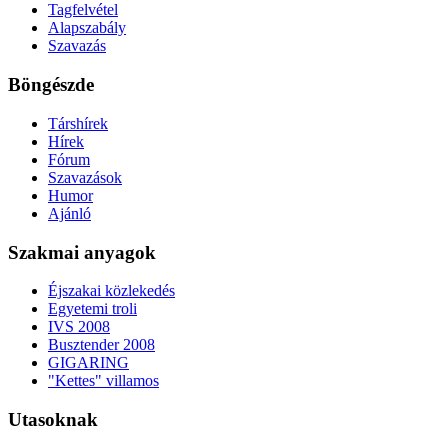
Tagfelvétel
Alapszabály
Szavazás
Böngészde
Társhírek
Hírek
Fórum
Szavazások
Humor
Ajánló
Szakmai anyagok
Éjszakai közlekedés
Egyetemi troli
IVS 2008
Busztender 2008
GIGARING
"Kettes" villamos
Utasoknak