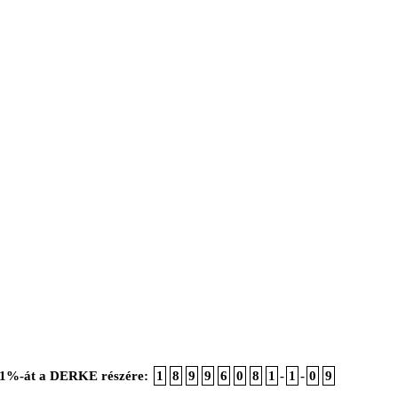
ója 1%-át a DERKE részére:
1
8
9
9
6
0
8
1
-
1
-
0
9