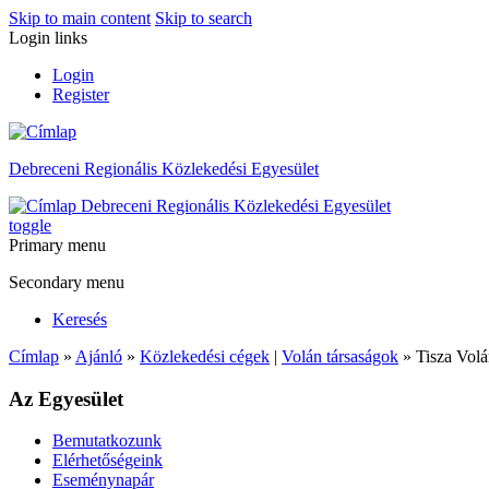
Skip to main content
Skip to search
Login links
Login
Register
Debreceni Regionális Közlekedési Egyesület
Debreceni Regionális Közlekedési Egyesület
toggle
Primary menu
Secondary menu
Keresés
Címlap
»
Ajánló
»
Közlekedési cégek
|
Volán társaságok
» Tisza Volá
Az Egyesület
Bemutatkozunk
Elérhetőségeink
Eseménynapár