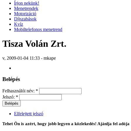
Írjon nekünk!
Menetrendek
Motorizáció
Díjszabások
Kvíz
Mobiltelefonos menetrend
Tisza Volán Zrt.
v, 2009-01-04 11:33 - mkape
Belépés
Felhasználói név:
*
Jelszó:
*
Elfelejtett jelszó
Tehet Ön is azért, hogy jobb legyen a közlekedés! Ajánlja fel ad