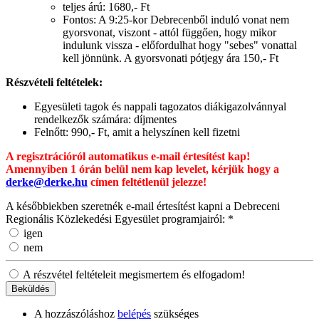
teljes árú: 1680,- Ft
Fontos: A 9:25-kor Debrecenből induló vonat nem
gyorsvonat, viszont - attól függően, hogy mikor
indulunk vissza - előfordulhat hogy "sebes" vonattal
kell jönnünk. A gyorsvonati pótjegy ára 150,- Ft
Részvételi feltételek:
Egyesületi tagok és nappali tagozatos diákigazolvánnyal
rendelkezők számára: díjmentes
Felnőtt: 990,- Ft, amit a helyszínen kell fizetni
A regisztrációról automatikus e-mail értesítést kap!
Amennyiben 1 órán belül nem kap levelet, kérjük hogy a
derke@derke.hu
címen feltétlenül jelezze!
A későbbiekben szeretnék e-mail értesítést kapni a Debreceni
Regionális Közlekedési Egyesület programjairól:
*
igen
nem
A részvétel feltételeit megismertem és elfogadom!
A hozzászóláshoz
belépés
szükséges