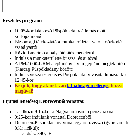
Részletes program:
10:05-kor találkozó Püspökladány állomás előtt a
körfogalmonál
Biztonsági tájékoztató a munkaterületen való tartózkodás
szabályairól
Rövid ismertető a pályaátépítés menetéről
Indulás a munkaterületre busszal és autóval
A PM-1000-URM alépítmény javító géplánc megtekintése
(Karcag-Püspökladány között)
Indulás vissza és érkezés Püspökladány vasútállomásra kb.
12:45-kor
Kérjük, hogy akinek van
láthatósági mellénye
, hozza
magával!
Eljutási lehetőség Debrecenből vonattal:
Találkozó 9:15-kor a Nagyállomáson a pénztáraknál
9:25-kor indulunk vonattal Debrecenből.
Debrecen-Püspökladány vonatjegy oda-vissza (gyorsvonati
felár nélkül):
diák: 840,- Ft