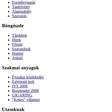
Eseménynapár
Tagfelvétel
Alapszabály
Szavazás
Böngészde
Társhírek
Hírek
Fórum
Szavazások
Humor
Ajánló
Szakmai anyagok
Éjszakai közlekedés
Egyetemi troli
IVS 2008
Busztender 2008
GIGARING
"Kettes" villamos
Utasoknak