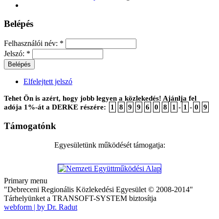
Belépés
Felhasználói név:
*
Jelszó:
*
Elfelejtett jelszó
Tehet Ön is azért, hogy jobb legyen a közlekedés! Ajánlja fel
adója 1%-át a DERKE részére:
1
8
9
9
6
0
8
1
-
1
-
0
9
Támogatónk
Egyesületünk működését támogatja:
Primary menu
"Debreceni Regionális Közlekedési Egyesület © 2008-2014"
Tárhelyünket a TRANSOFT-SYSTEM biztosítja
webform | by Dr. Radut