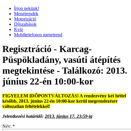
Írjon nekünk!
Menetrendek
Motorizáció
Díjszabások
Kvíz
Mobiltelefonos menetrend
Regisztráció - Karcag-
Püspökladány, vasúti átépítés
megtekintése - Találkozó: 2013.
június 22-én 10:00-kor
FIGYELEM IDŐPONTVÁLTOZÁS! A rendezvény két héttel
később, 2013. június 22-én 10:00-kor kerül megrendezésre
változatlan feltételekkel!
Jelentkezési határidő:
2013. június 17. 23:59-ig
Név:
*