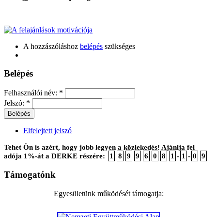
A hozzászóláshoz
belépés
szükséges
Belépés
Felhasználói név:
*
Jelszó:
*
Elfelejtett jelszó
Tehet Ön is azért, hogy jobb legyen a közlekedés! Ajánlja fel
adója 1%-át a DERKE részére:
1
8
9
9
6
0
8
1
-
1
-
0
9
Támogatónk
Egyesületünk működését támogatja: