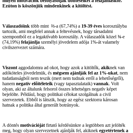
milyen motivációk befolyásolják döntéseiket a felajánláskor.
Ezúton is köszönjük mindenkinek a kitöltést.
Válaszadóink
több mint
⅔
-a (67,74%) a
19-39 éves
korosztályba
tartozik, ami megfelel annak a feltevésnek, hogy társadalmi
szempontból ez a legaktívabb korosztály. A válaszadók közel
¾
-e
(74,19%)
felajánlja
személyi jövedelem adója 1%-át valamely
civilszervezet számára.
Viszont
aggodalomra ad okot, hogy azok a kitöltők,
akik
nek van
adóköteles jövedelmük, és
mégsem ajánlják fel az 1%-ukat
, nem
tudatlanságból nem teszik (mert nem tudnak erről a lehetőségről),
hanem
negatív előítéleteik
(vagy tapasztalataik)
vannak
. Volt
olyan, aki az általunk felsorol összes lehetséges negatív képet
bejelölte. Például, hogy politikai célokat szolgálnak a civil
szervezetek. Ebből is látszik, hogy az egész szektorra károsan
hatnak a politika által generált botrányok.
A döntés
motivációját
firtató kérdésünkre a legtöbben azt jelölték
meg, hogy olyan szervezetnek ajánlják fel, akiknek
egyetértenek a