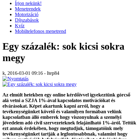
Írjon nekünk!
Menetrendek
Motorizáció
Díjszabások
Kvíz
Mobiltelefonos menetrend
Egy százalék: sok kicsi sokra
megy
k, 2016-03-01 09:16 - Itep84
Az elmúlt hetekben egy online kérdőívvel igyekeztünk górcső
alá vetni a SZJA 1%-ával kapcsolatos motivációkat és
elvárásokat. Képet akartunk kapni arról, hogy a
tevékenységünket követő és valamilyen formában velünk
kapcsolatban álló emberek hogy viszonyulnak a személyi
jövedelem adó civil szervezeteknek felajánlható 1%-áról. Tettük
ezt annak érdekében, hogy megtudjuk, támogatóink mely
tevékenységünket tartják a legfontosabbnak, valamint hogy