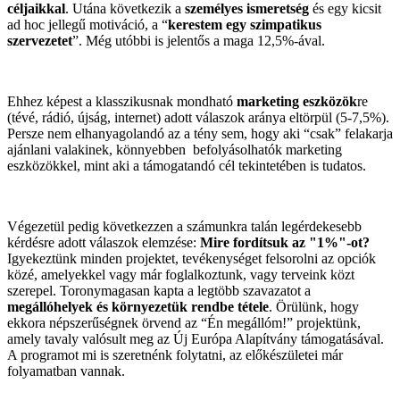
céljaikkal
. Utána következik a
személyes ismeretség
és egy kicsit
ad hoc jellegű motiváció, a “
kerestem egy szimpatikus
szervezetet
”. Még utóbbi is jelentős a maga 12,5%-ával.
Ehhez képest a klasszikusnak mondható
marketing eszközök
re
(tévé, rádió, újság, internet) adott válaszok aránya eltörpül (5-7,5%).
Persze nem elhanyagolandó az a tény sem, hogy aki “csak” felakarja
ajánlani valakinek, könnyebben befolyásolhatók marketing
eszközökkel, mint aki a támogatandó cél tekintetében is tudatos.
Végezetül pedig következzen a számunkra talán legérdekesebb
kérdésre adott válaszok elemzése:
Mire fordítsuk az "1%"-ot?
Igyekeztünk minden projektet, tevékenységet felsorolni az opciók
közé, amelyekkel vagy már foglalkoztunk, vagy terveink közt
szerepel. Toronymagasan kapta a legtöbb szavazatot a
megállóhelyek és környezetük rendbe tétele
. Örülünk, hogy
ekkora népszerűségnek örvend az “Én megállóm!” projektünk,
amely tavaly valósult meg az Új Európa Alapítvány támogatásával.
A programot mi is szeretnénk folytatni, az előkészületei már
folyamatban vannak.