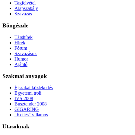
Tagfelvétel
Alapszabály
Szavazás
Böngészde
Társhírek
Hírek
Fórum
Szavazások
Humor
Ajánló
Szakmai anyagok
Éjszakai közlekedés
Egyetemi troli
IVS 2008
Busztender 2008
GIGARING
"Kettes" villamos
Utasoknak