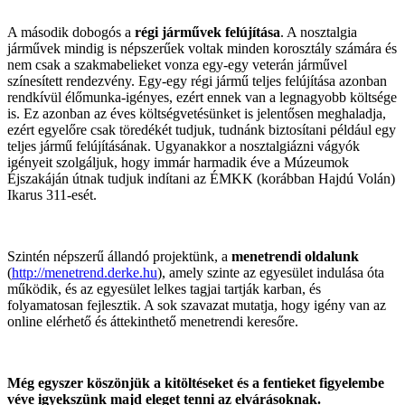
A második dobogós a
régi járművek felújítása
. A nosztalgia
járművek mindig is népszerűek voltak minden korosztály számára és
nem csak a szakmabelieket vonza egy-egy veterán járművel
színesített rendezvény. Egy-egy régi jármű teljes felújítása azonban
rendkívül élőmunka-igényes, ezért ennek van a legnagyobb költsége
is. Ez azonban az éves költségvetésünket is jelentősen meghaladja,
ezért egyelőre csak töredékét tudjuk, tudnánk biztosítani például egy
teljes jármű felújításának. Ugyanakkor a nosztalgiázni vágyók
igényeit szolgáljuk, hogy immár harmadik éve a Múzeumok
Éjszakáján útnak tudjuk indítani az ÉMKK (korábban Hajdú Volán)
Ikarus 311-esét.
Szintén népszerű állandó projektünk, a
menetrendi oldalunk
(
http://menetrend.derke.hu
), amely szinte az egyesület indulása óta
működik, és az egyesület lelkes tagjai tartják karban, és
folyamatosan fejlesztik. A sok szavazat mutatja, hogy igény van az
online elérhető és áttekinthető menetrendi keresőre.
Még egyszer köszönjük a kitöltéseket és a fentieket figyelembe
véve igyekszünk majd eleget tenni az elvárásoknak.