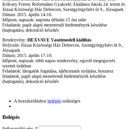
Kölcsey Ferenc Református Gyakorló Általános Iskola 24. terem és
Józsai Közösségi Ház Debrecen, Szentgyörgyfalvi út 9., Józsapark
Dátum: 2015. április 14-16.
Időpont, napszak: naponta délután 15 óra után
Feladatok: papír alapú menetrendi hirdetmények készítése
(hajtogatás), dekoráció készítés
Rendezvény:
HEXVAVE Vasútmodell kiállítás
Helyszín: Józsai Közösségi Ház Debrecen, Szentgyörgyfalvi út 9.,
Józsapark
Dátum: 2015. április 17-19.
Időpont, napszak: több napos rendezvény, egyedi megegyezés
szerinti órákban
Feladatok: látogatók fogadása, tájékoztatás nyújtása, hosztesz
feladatok, papír alapú menetrendi hirdetmények készítése
(hajtogatás), dekoráció készítés
A hozzászóláshoz
belépés
szükséges
Belépés
Felhasználói név:
*