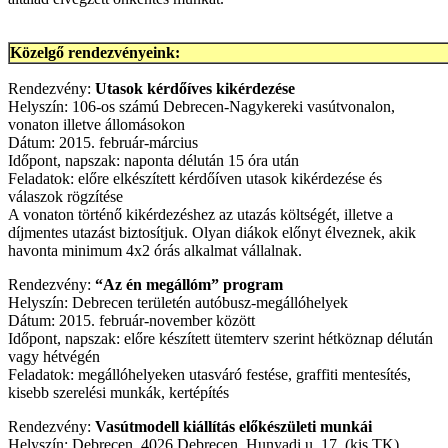
Közelgő rendezvényeink:
Rendezvény:
Utasok kérdőíves kikérdezése
Helyszín: 106-os számú Debrecen-Nagykereki vasútvonalon,
vonaton illetve állomásokon
Dátum: 2015. február-március
Időpont, napszak: naponta délután 15 óra után
Feladatok: előre elkészített kérdőíven utasok kikérdezése és
válaszok rögzítése
A vonaton történő kikérdezéshez az utazás költségét, illetve a
díjmentes utazást biztosítjuk. Olyan diákok előnyt élveznek, akik
havonta minimum 4x2 órás alkalmat vállalnak.
Rendezvény:
“Az én megállóm” program
Helyszín: Debrecen területén autóbusz-megállóhelyek
Dátum: 2015. február-november között
Időpont, napszak: előre készített ütemterv szerint hétköznap délután
vagy hétvégén
Feladatok: megállóhelyeken utasváró festése, graffiti mentesítés,
kisebb szerelési munkák, kertépítés
Rendezvény:
Vasútmodell kiállítás előkészületi munkái
Helyszín: Debrecen, 4026 Debrecen, Hunyadi u. 17. (kis TK)