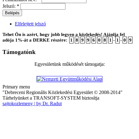
Jelszó:
*
Elfelejtett jelszó
Tehet Ön is azért, hogy jobb legyen a közlekedés! Ajánlja fel
adója 1%-át a DERKE részére:
1
8
9
9
6
0
8
1
-
1
-
0
9
Támogatónk
Egyesületünk működését támogatja:
Primary menu
"Debreceni Regionális Közlekedési Egyesület © 2008-2014"
Tárhelyünket a TRANSOFT-SYSTEM biztosítja
sajtokozlemeny | by Dr. Radut