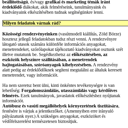
beállítottságú
, és/vagy
grafikai és marketing témák iránt
érdeklődő
diákokat, akik felméréseink, tanulmányaink és
kiadványaink elkészítésében tudnak segítségünkre lenni.
Milyen feladatok várnak rád?
Közösségi rendezvényeinken
(vasútmodell kiállítás, Zöld Börze)
hosztesz jellegű feladatokban tudsz részt venni. A rendezvényre
látogató utasok számára különféle információs anyagokat,
menetrendeket, szórólapokat tájékoztató kiadványokat osztunk szét
illetve mutatunk be. Segédkezhetsz az
előkészítésében, az
eszközök helyszínre szállításában, a menetrendek
hajtogatásában, szóróanyagok kihelyezésében.
A rendezvény
alatt pedig az érdeklődőknek segíteni megtalálni az általuk keresett
menetrendet, vagy információt.
Ha nem szeretsz bent ülni, kinti önkéntes tevékenységre is van
lehetőség:
Forgalomszámlálás, utasszámlálás vagy kérdőíves
felmérés.
Ezek tanulmányok, javaslatok előkészítéshez nyújtanak
információt.
Autóbusz és vasúti megállóhelyek környezetének tisztítására
,
festésére is várjuk a jelentkezőket. (Amennyiben erre irányuló
pályázatunk nyer.) A szükséges anyagokat, eszközöket és
védőfelszerelést természetesen biztosítjuk.