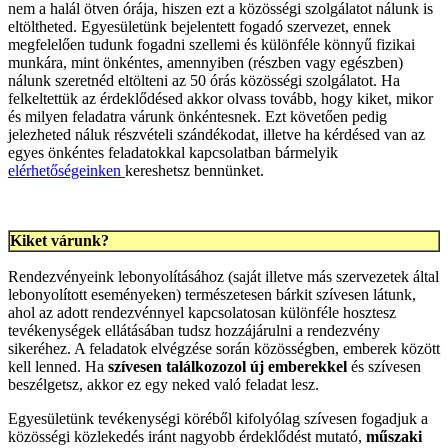
nem a halál ötven órája, hiszen ezt a közösségi szolgálatot nálunk is
eltöltheted. Egyesületünk bejelentett fogadó szervezet, ennek
megfelelően tudunk fogadni szellemi és különféle könnyű fizikai
munkára, mint önkéntes, amennyiben (részben vagy egészben)
nálunk szeretnéd eltölteni az 50 órás közösségi szolgálatot. Ha
felkeltettük az érdeklődésed akkor olvass tovább, hogy kiket, mikor
és milyen feladatra várunk önkéntesnek. Ezt követően pedig
jelezheted náluk részvételi szándékodat, illetve ha kérdésed van az
egyes önkéntes feladatokkal kapcsolatban bármelyik
elérhetőségeinken
kereshetsz bennünket.
Kiket várunk?
Rendezvényeink lebonyolításához (saját illetve más szervezetek által
lebonyolított eseményeken) természetesen bárkit szívesen látunk,
ahol az adott rendezvénnyel kapcsolatosan különféle hosztesz
tevékenységek ellátásában tudsz hozzájárulni a rendezvény
sikeréhez. A feladatok elvégzése során közösségben, emberek között
kell lenned. Ha
szívesen találkozozol új emberekkel
és szívesen
beszélgetsz, akkor ez egy neked való feladat lesz.
Egyesületünk tevékenységi köréből kifolyólag szívesen fogadjuk a
közösségi közlekedés iránt nagyobb érdeklődést mutató,
műszaki