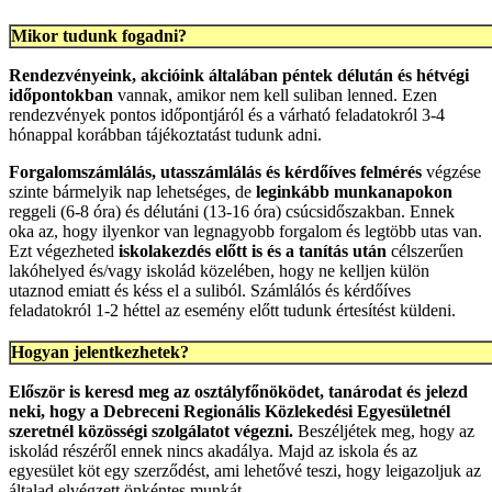
Mikor tudunk fogadni?
Rendezvényeink, akcióink általában péntek délután és hétvégi
időpontokban
vannak, amikor nem kell suliban lenned. Ezen
rendezvények pontos időpontjáról és a várható feladatokról 3-4
hónappal korábban tájékoztatást tudunk adni.
Forgalomszámlálás, utasszámlálás és kérdőíves felmérés
végzése
szinte bármelyik nap lehetséges, de
leginkább munkanapokon
reggeli (6-8 óra) és délutáni (13-16 óra) csúcsidőszakban. Ennek
oka az, hogy ilyenkor van legnagyobb forgalom és legtöbb utas van.
Ezt végezheted
iskolakezdés előtt is és a tanítás után
célszerűen
lakóhelyed és/vagy iskolád közelében, hogy ne kelljen külön
utaznod emiatt és késs el a suliból. Számlálós és kérdőíves
feladatokról 1-2 héttel az esemény előtt tudunk értesítést küldeni.
Hogyan jelentkezhetek?
Először is keresd meg az osztályfőnöködet, tanárodat és jelezd
neki, hogy a Debreceni Regionális Közlekedési Egyesületnél
szeretnél közösségi szolgálatot végezni.
Beszéljétek meg, hogy az
iskolád részéről ennek nincs akadálya. Majd az iskola és az
egyesület köt egy szerződést, ami lehetővé teszi, hogy leigazoljuk az
általad elvégzett önkéntes munkát.