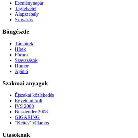
Eseménynapár
Tagfelvétel
Alapszabály
Szavazás
Böngészde
Társhírek
Hírek
Fórum
Szavazások
Humor
Ajánló
Szakmai anyagok
Éjszakai közlekedés
Egyetemi troli
IVS 2008
Busztender 2008
GIGARING
"Kettes" villamos
Utasoknak