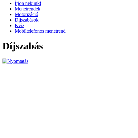
Írjon nekünk!
Menetrendek
Motorizáció
Díjszabások
Kvíz
Mobiltelefonos menetrend
Díjszabás