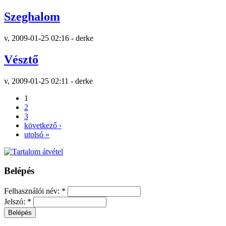
Szeghalom
v, 2009-01-25 02:16 - derke
Vésztő
v, 2009-01-25 02:11 - derke
1
2
3
következő ›
utolsó »
Belépés
Felhasználói név:
*
Jelszó:
*