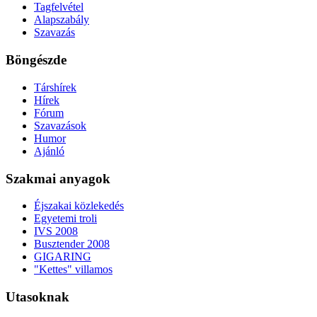
Tagfelvétel
Alapszabály
Szavazás
Böngészde
Társhírek
Hírek
Fórum
Szavazások
Humor
Ajánló
Szakmai anyagok
Éjszakai közlekedés
Egyetemi troli
IVS 2008
Busztender 2008
GIGARING
"Kettes" villamos
Utasoknak