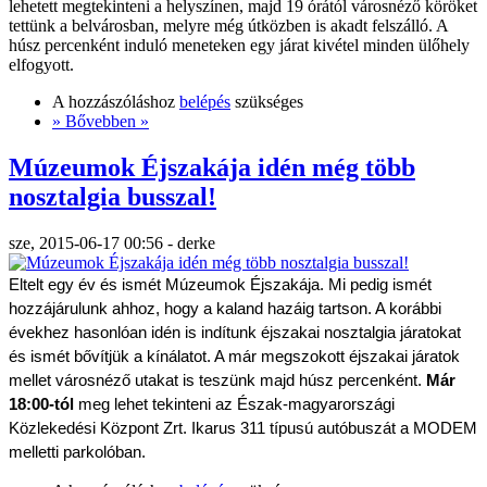
lehetett megtekinteni a helyszínen, majd 19 órától városnéző köröket
tettünk a belvárosban, melyre még útközben is akadt felszálló. A
húsz percenként induló meneteken egy járat kivétel minden ülőhely
elfogyott.
A hozzászóláshoz
belépés
szükséges
» Bővebben »
Múzeumok Éjszakája idén még több
nosztalgia busszal!
sze, 2015-06-17 00:56 - derke
Eltelt egy év és ismét Múzeumok Éjszakája. Mi pedig ismét 
hozzájárulunk ahhoz, hogy a kaland hazáig tartson. A korábbi 
évekhez hasonlóan idén is indítunk éjszakai nosztalgia járatokat 
és ismét bővítjük a kínálatot. A már megszokott éjszakai járatok 
mellet városnéző utakat is teszünk majd húsz percenként. 
Már 
18:00-tól 
meg lehet tekinteni az Észak-magyarországi 
Közlekedési Központ Zrt. Ikarus 311 típusú autóbuszát a MODEM 
melletti parkolóban. 