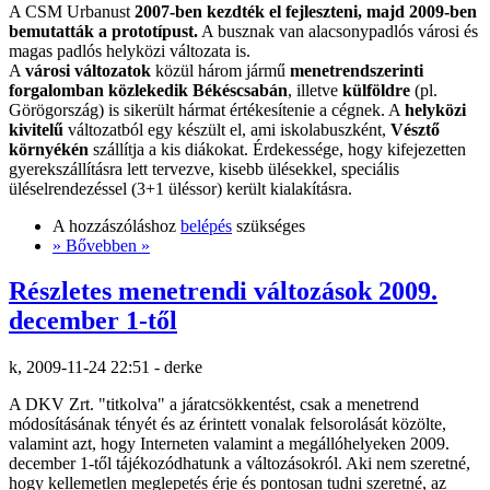
A CSM Urbanust
2007-ben kezdték el fejleszteni, majd 2009-ben
bemutatták a prototípust.
A busznak van alacsonypadlós városi és
magas padlós helyközi változata is.
A
városi változatok
közül három jármű
menetrendszerinti
forgalomban közlekedik Békéscsabán
, illetve
külföldre
(pl.
Görögország) is sikerült hármat értékesítenie a cégnek. A
helyközi
kivitelű
változatból egy készült el, ami iskolabuszként,
Vésztő
környékén
szállítja a kis diákokat. Érdekessége, hogy kifejezetten
gyerekszállításra lett tervezve, kisebb ülésekkel, speciális
üléselrendezéssel (3+1 üléssor) került kialakításra.
A hozzászóláshoz
belépés
szükséges
» Bővebben »
Részletes menetrendi változások 2009.
december 1-től
k, 2009-11-24 22:51 - derke
A DKV Zrt. "titkolva" a járatcsökkentést, csak a menetrend
módosításának tényét és az érintett vonalak felsorolását közölte,
valamint azt, hogy Interneten valamint a megállóhelyeken 2009.
december 1-től tájékozódhatunk a változásokról. Aki nem szeretné,
hogy kellemetlen meglepetés érje és pontosan tudni szeretné, az