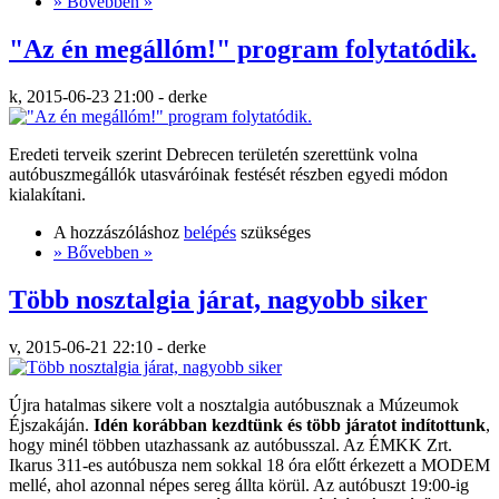
» Bővebben »
"Az én megállóm!" program folytatódik.
k, 2015-06-23 21:00 - derke
Eredeti terveik szerint Debrecen területén szerettünk volna
autóbuszmegállók utasváróinak festését részben egyedi módon
kialakítani.
A hozzászóláshoz
belépés
szükséges
» Bővebben »
Több nosztalgia járat, nagyobb siker
v, 2015-06-21 22:10 - derke
Újra hatalmas sikere volt a nosztalgia autóbusznak a Múzeumok
Éjszakáján.
Idén korábban kezdtünk és több járatot indítottunk
,
hogy minél többen utazhassank az autóbusszal. Az ÉMKK Zrt.
Ikarus 311-es autóbusza nem sokkal 18 óra előtt érkezett a MODEM
mellé, ahol azonnal népes sereg állta körül. Az autóbuszt 19:00-ig