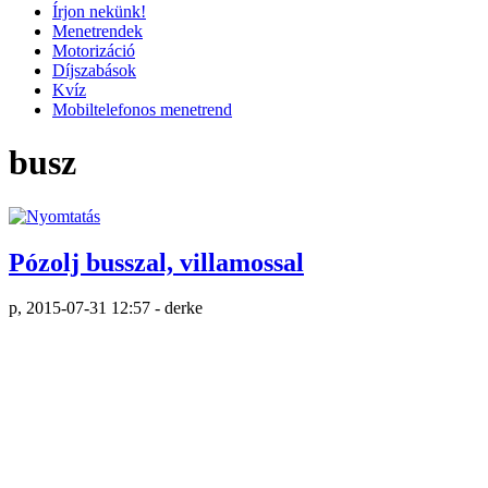
Írjon nekünk!
Menetrendek
Motorizáció
Díjszabások
Kvíz
Mobiltelefonos menetrend
busz
Pózolj busszal, villamossal
p, 2015-07-31 12:57 - derke