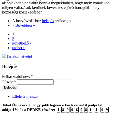
alábbiakban vonalakra bontva megtekintheti, hogy mely vonalakon
milyen változások kerülnek bevezetésre jövő hónaptól a helyi
közösségi közlekedésben.
A hozzászóláshoz
belépés
szükséges
» Bővebben »
1
2
következő ›
utolsó »
Belépés
Felhasználói név:
*
Jelszó:
*
Elfelejtett jelszó
Tehet Ön is azért, hogy jobb legyen a közlekedés! Ajánlja fel
adója 1%-át a DERKE részére:
1
8
9
9
6
0
8
1
-
1
-
0
9