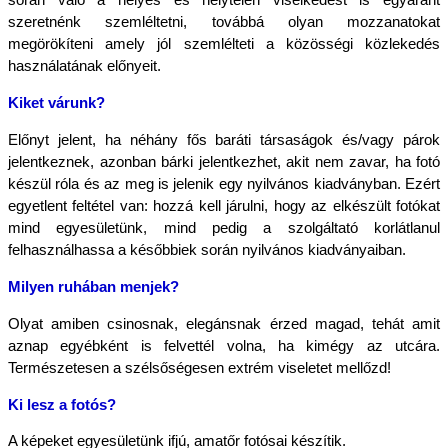
során való a helyes és helytelen viselkedést is egyaránt 
szeretnénk szemléltetni, továbbá olyan mozzanatokat 
megörökíteni amely jól szemlélteti a közösségi közlekedés 
használatának előnyeit.
Kiket várunk?
Előnyt jelent, ha néhány fős baráti társaságok és/vagy párok 
jelentkeznek, azonban bárki jelentkezhet, akit nem zavar, ha fotó 
készül róla és az meg is jelenik egy nyilvános kiadványban. Ezért 
egyetlent feltétel van: hozzá kell járulni, hogy az elkészült fotókat 
mind egyesületünk, mind pedig a szolgáltató korlátlanul 
felhasználhassa a későbbiek során nyilvános kiadványaiban. 
Milyen ruhában menjek?
Olyat amiben csinosnak, elegánsnak érzed magad, tehát amit 
aznap egyébként is felvettél volna, ha kimégy az utcára. 
Természetesen a szélsőségesen extrém viseletet mellőzd!
Ki lesz a fotós?
A képeket egyesületünk ifjú, amatőr fotósai készítik.