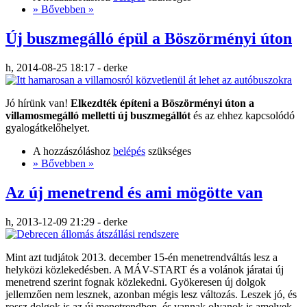
» Bővebben »
Új buszmegálló épül a Böszörményi úton
h, 2014-08-25 18:17 - derke
Jó hírünk van!
Elkezdték építeni a Böszörményi úton a
villamosmegálló melletti új buszmegállót
és az ehhez kapcsolódó
gyalogátkelőhelyet.
A hozzászóláshoz
belépés
szükséges
» Bővebben »
Az új menetrend és ami mögötte van
h, 2013-12-09 21:29 - derke
Mint azt tudjátok 2013. december 15-én menetrendváltás lesz a
helyközi közlekedésben. A MÁV-START és a volánok járatai új
menetrend szerint fognak közlekedni. Gyökeresen új dolgok
jellemzően nem lesznek, azonban mégis lesz változás. Leszek jó, és
rossz dolgok is az új menetrendben, és vannak olyanok is amelyek