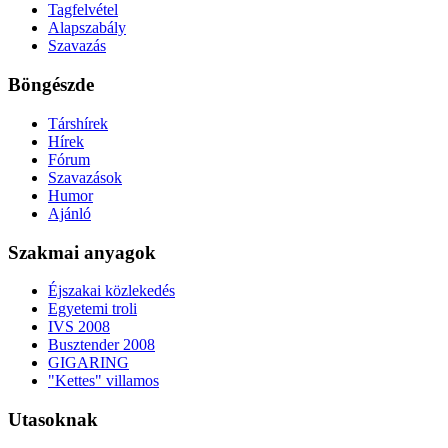
Tagfelvétel
Alapszabály
Szavazás
Böngészde
Társhírek
Hírek
Fórum
Szavazások
Humor
Ajánló
Szakmai anyagok
Éjszakai közlekedés
Egyetemi troli
IVS 2008
Busztender 2008
GIGARING
"Kettes" villamos
Utasoknak