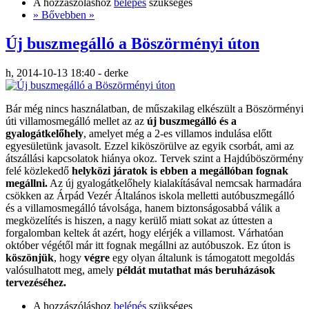
A hozzászóláshoz
belépés
szükséges
» Bővebben »
Új buszmegálló a Böszörményi úton
h, 2014-10-13 18:40 - derke
Bár még nincs használatban, de műszakilag elkészült a Böszörményi
úti villamosmegálló mellet az az
új buszmegálló és a
gyalogátkelőhely
, amelyet még a 2-es villamos indulása előtt
egyesületünk javasolt. Ezzel kiköszörülve az egyik csorbát, ami az
átszállási kapcsolatok hiánya okoz. Tervek szint a Hajdúböszörmény
felé közlekedő
helyközi járatok is ebben a megállóban fognak
megállni.
Az új gyalogátkelőhely kialakításával nemcsak harmadára
csökken az Árpád Vezér Általános iskola melletti autóbuszmegálló
és a villamosmegálló távolsága, hanem biztonságosabbá válik a
megközelítés is hiszen, a nagy kerülő miatt sokat az úttesten a
forgalomban keltek át azért, hogy elérjék a villamost. Várhatóan
október végétől már itt fognak megállni az autóbuszok. Ez úton is
köszönjük
, hogy
végre
egy olyan általunk is támogatott megoldás
valósulhatott meg, amely
példát mutathat más beruházások
tervezéséhez.
A hozzászóláshoz
belépés
szükséges