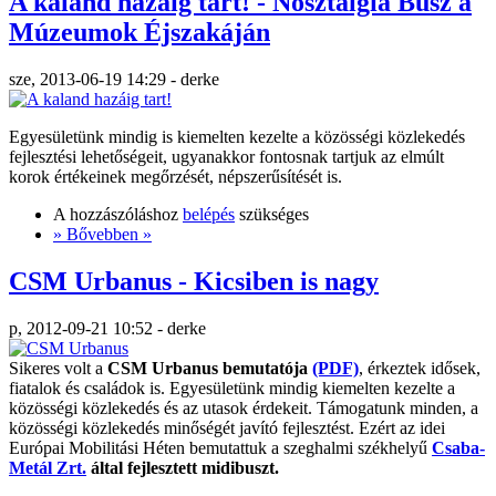
A kaland hazáig tart! - Nosztalgia Busz a
Múzeumok Éjszakáján
sze, 2013-06-19 14:29 - derke
Egyesületünk mindig is kiemelten kezelte a közösségi közlekedés
fejlesztési lehetőségeit, ugyanakkor fontosnak tartjuk az elmúlt
korok értékeinek megőrzését, népszerűsítését is.
A hozzászóláshoz
belépés
szükséges
» Bővebben »
CSM Urbanus - Kicsiben is nagy
p, 2012-09-21 10:52 - derke
Sikeres volt a
CSM Urbanus bemutatója
(PDF)
, érkeztek idősek,
fiatalok és családok is. Egyesületünk mindig kiemelten kezelte a
közösségi közlekedés és az utasok érdekeit. Támogatunk minden, a
közösségi közlekedés minőségét javító fejlesztést. Ezért az idei
Európai Mobilitási Héten bemutattuk a szeghalmi székhelyű
Csaba-
Metál Zrt.
által fejlesztett midibuszt.