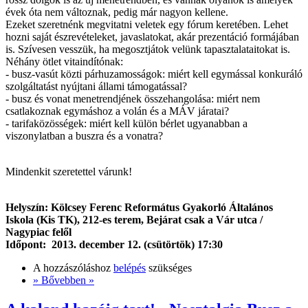
évek óta nem változnak, pedig már nagyon kellene.
Ezeket szeretnénk megvitatni veletek egy fórum keretében. Lehet
hozni saját észrevételeket, javaslatokat, akár prezentáció formájában
is. Szívesen vesszük, ha megosztjátok velünk tapasztalataitokat is.
Néhány ötlet vitaindítónak:
- busz-vasút közti párhuzamosságok: miért kell egymással konkuráló
szolgáltatást nyújtani állami támogatással?
- busz és vonat menetrendjének összehangolása: miért nem
csatlakoznak egymáshoz a volán és a MÁV járatai?
- tarifaközösségek: miért kell külön bérlet ugyanabban a
viszonylatban a buszra és a vonatra?
Mindenkit szeretettel várunk!
Helyszín: Kölcsey Ferenc Református Gyakorló Általános
Iskola (Kis TK), 212-es terem, Bejárat csak a Vár utca /
Nagypiac felől
Időpont: 2013. december 12. (csütörtök) 17:30
A hozzászóláshoz
belépés
szükséges
» Bővebben »