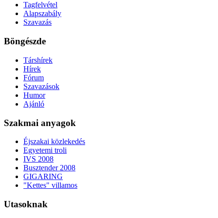
Tagfelvétel
Alapszabály
Szavazás
Böngészde
Társhírek
Hírek
Fórum
Szavazások
Humor
Ajánló
Szakmai anyagok
Éjszakai közlekedés
Egyetemi troli
IVS 2008
Busztender 2008
GIGARING
"Kettes" villamos
Utasoknak