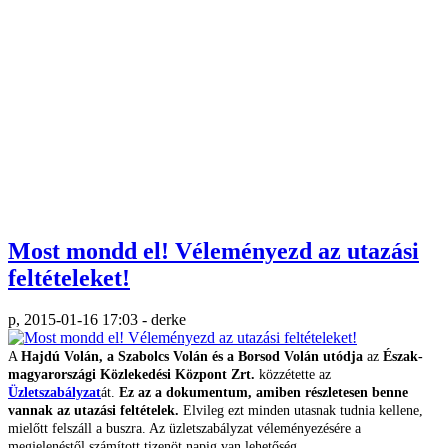
Most mondd el! Véleményezd az utazási
feltételeket!
p, 2015-01-16 17:03 - derke
A
Hajdú Volán, a Szabolcs Volán és a Borsod Volán utódja
az
Észak-
magyarországi Közlekedési Központ Zrt.
közzétette az
Üzletszabályzat
át.
Ez az a dokumentum, amiben részletesen benne
vannak az utazási feltételek.
Elvileg ezt minden utasnak tudnia kellene,
mielőtt felszáll a buszra. Az üzletszabályzat véleményezésére a
megjelenéstől számított tizenöt napig van lehetőség.