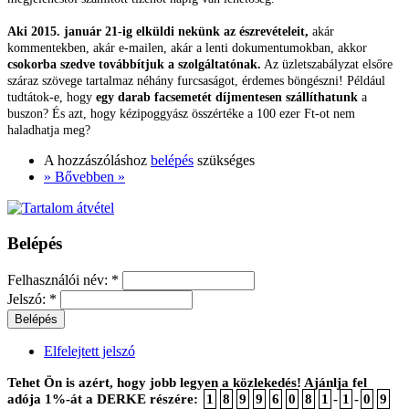
Aki 2015. január 21-ig elküldi nekünk az észrevételeit,
akár
kommentekben, akár e-mailen, akár a lenti dokumentumokban, akkor
csokorba szedve továbbítjuk a szolgáltatónak.
Az üzletszabályzat elsőre
száraz szövege tartalmaz néhány furcsaságot, érdemes böngészni! Például
tudtátok-e, hogy
egy darab facsemetét díjmentesen szállíthatunk
a
buszon? És azt, hogy kézipoggyász összértéke a 100 ezer Ft-ot nem
haladhatja meg?
A hozzászóláshoz
belépés
szükséges
» Bővebben »
Belépés
Felhasználói név:
*
Jelszó:
*
Elfelejtett jelszó
Tehet Ön is azért, hogy jobb legyen a közlekedés! Ajánlja fel
adója 1%-át a DERKE részére:
1
8
9
9
6
0
8
1
-
1
-
0
9