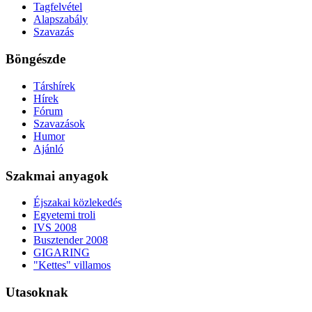
Tagfelvétel
Alapszabály
Szavazás
Böngészde
Társhírek
Hírek
Fórum
Szavazások
Humor
Ajánló
Szakmai anyagok
Éjszakai közlekedés
Egyetemi troli
IVS 2008
Busztender 2008
GIGARING
"Kettes" villamos
Utasoknak