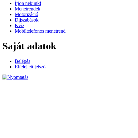
Írjon nekünk!
Menetrendek
Motorizáció
Díjszabások
Kvíz
Mobiltelefonos menetrend
Saját adatok
Belépés
Elfelejtett jelszó