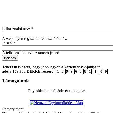
Felhasználói név:
*
A webhelyen regisztrált felhasználói név.
Jelszó:
*
A felhasználói névhez tartozó jelszó.
Tehet Ön is azért, hogy jobb legyen a közlekedés! Ajánlja fel
adója 1%-át a DERKE részére:
1
8
9
9
6
0
8
1
-
1
-
0
9
Támogatónk
Egyesületünk működését támogatja:
Primary menu