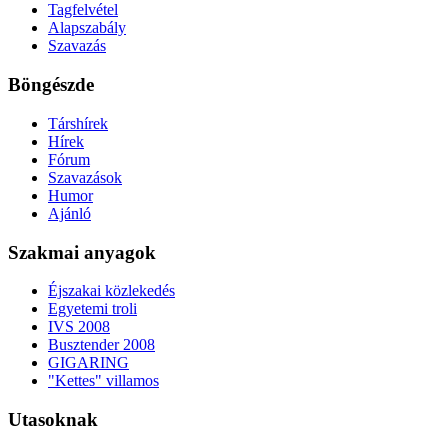
Tagfelvétel
Alapszabály
Szavazás
Böngészde
Társhírek
Hírek
Fórum
Szavazások
Humor
Ajánló
Szakmai anyagok
Éjszakai közlekedés
Egyetemi troli
IVS 2008
Busztender 2008
GIGARING
"Kettes" villamos
Utasoknak