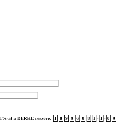
ója 1%-át a DERKE részére:
1
8
9
9
6
0
8
1
-
1
-
0
9