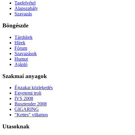
Tagfelvétel
Alapszabály
Szavazás
Böngészde
Társhírek
Hírek
Fórum
Szavazások
Humor
Ajánló
Szakmai anyagok
Éjszakai közlekedés
Egyetemi troli
IVS 2008
Busztender 2008
GIGARING
"Kettes" villamos
Utasoknak