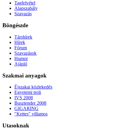
Tagfelvétel
Alapszabály
Szavazás
Böngészde
Társhírek
Hírek
Fórum
Szavazások
Humor
Ajánló
Szakmai anyagok
Éjszakai közlekedés
Egyetemi troli
IVS 2008
Busztender 2008
GIGARING
"Kettes" villamos
Utasoknak