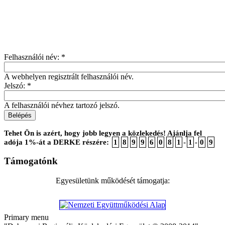
Felhasználói név:
*
A webhelyen regisztrált felhasználói név.
Jelszó:
*
A felhasználói névhez tartozó jelszó.
Tehet Ön is azért, hogy jobb legyen a közlekedés! Ajánlja fel
adója 1%-át a DERKE részére:
1
8
9
9
6
0
8
1
-
1
-
0
9
Támogatónk
Egyesületünk működését támogatja:
Primary menu