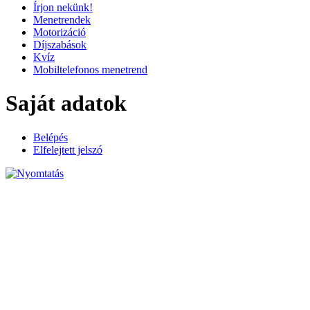
Írjon nekünk!
Menetrendek
Motorizáció
Díjszabások
Kvíz
Mobiltelefonos menetrend
Saját adatok
Belépés
Elfelejtett jelszó