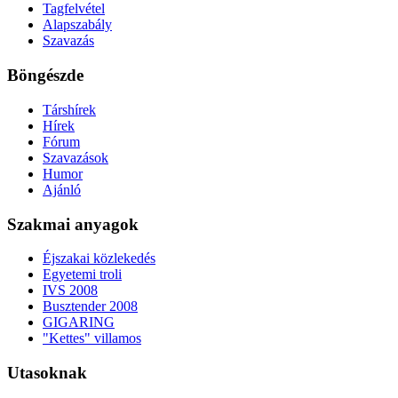
Tagfelvétel
Alapszabály
Szavazás
Böngészde
Társhírek
Hírek
Fórum
Szavazások
Humor
Ajánló
Szakmai anyagok
Éjszakai közlekedés
Egyetemi troli
IVS 2008
Busztender 2008
GIGARING
"Kettes" villamos
Utasoknak