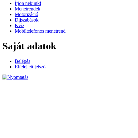
Írjon nekünk!
Menetrendek
Motorizáció
Díjszabások
Kvíz
Mobiltelefonos menetrend
Saját adatok
Belépés
Elfelejtett jelszó