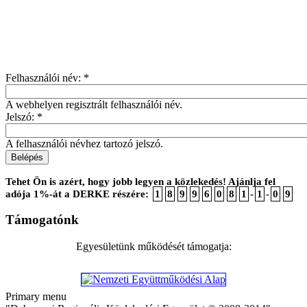
Felhasználói név:
*
A webhelyen regisztrált felhasználói név.
Jelszó:
*
A felhasználói névhez tartozó jelszó.
Tehet Ön is azért, hogy jobb legyen a közlekedés! Ajánlja fel
adója 1%-át a DERKE részére:
1
8
9
9
6
0
8
1
-
1
-
0
9
Támogatónk
Egyesületünk működését támogatja:
Primary menu