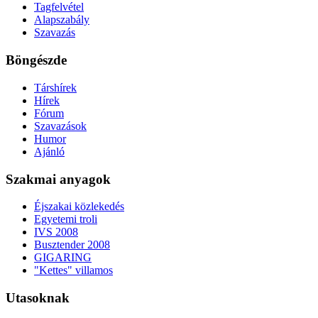
Tagfelvétel
Alapszabály
Szavazás
Böngészde
Társhírek
Hírek
Fórum
Szavazások
Humor
Ajánló
Szakmai anyagok
Éjszakai közlekedés
Egyetemi troli
IVS 2008
Busztender 2008
GIGARING
"Kettes" villamos
Utasoknak