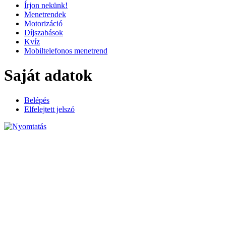
Írjon nekünk!
Menetrendek
Motorizáció
Díjszabások
Kvíz
Mobiltelefonos menetrend
Saját adatok
Belépés
Elfelejtett jelszó