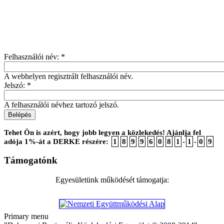
Felhasználói név:
*
A webhelyen regisztrált felhasználói név.
Jelszó:
*
A felhasználói névhez tartozó jelszó.
Tehet Ön is azért, hogy jobb legyen a közlekedés! Ajánlja fel
adója 1%-át a DERKE részére:
1
8
9
9
6
0
8
1
-
1
-
0
9
Támogatónk
Egyesületünk működését támogatja:
Primary menu