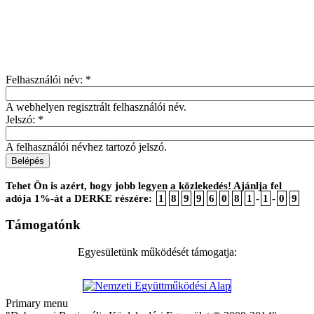
Felhasználói név:
*
A webhelyen regisztrált felhasználói név.
Jelszó:
*
A felhasználói névhez tartozó jelszó.
Tehet Ön is azért, hogy jobb legyen a közlekedés! Ajánlja fel
adója 1%-át a DERKE részére:
1
8
9
9
6
0
8
1
-
1
-
0
9
Támogatónk
Egyesületünk működését támogatja:
Primary menu