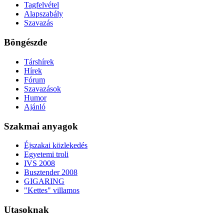
Tagfelvétel
Alapszabály
Szavazás
Böngészde
Társhírek
Hírek
Fórum
Szavazások
Humor
Ajánló
Szakmai anyagok
Éjszakai közlekedés
Egyetemi troli
IVS 2008
Busztender 2008
GIGARING
"Kettes" villamos
Utasoknak