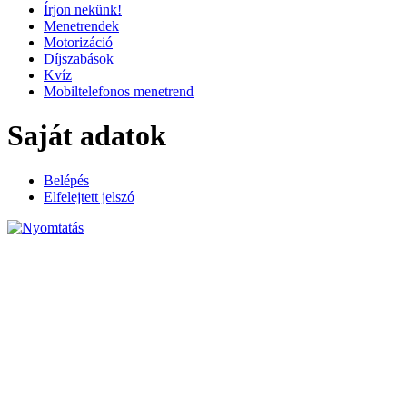
Írjon nekünk!
Menetrendek
Motorizáció
Díjszabások
Kvíz
Mobiltelefonos menetrend
Saját adatok
Belépés
Elfelejtett jelszó