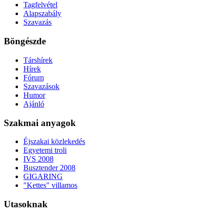
Tagfelvétel
Alapszabály
Szavazás
Böngészde
Társhírek
Hírek
Fórum
Szavazások
Humor
Ajánló
Szakmai anyagok
Éjszakai közlekedés
Egyetemi troli
IVS 2008
Busztender 2008
GIGARING
"Kettes" villamos
Utasoknak