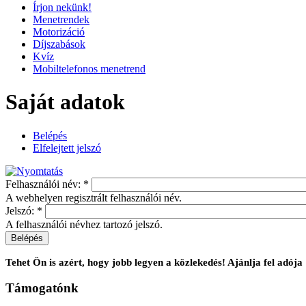
Írjon nekünk!
Menetrendek
Motorizáció
Díjszabások
Kvíz
Mobiltelefonos menetrend
Saját adatok
Belépés
Elfelejtett jelszó
Felhasználói név:
*
A webhelyen regisztrált felhasználói név.
Jelszó:
*
A felhasználói névhez tartozó jelszó.
Tehet Ön is azért, hogy jobb legyen a közlekedés! Ajánlja fel ad
Támogatónk