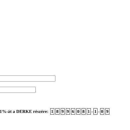
ója 1%-át a DERKE részére:
1
8
9
9
6
0
8
1
-
1
-
0
9