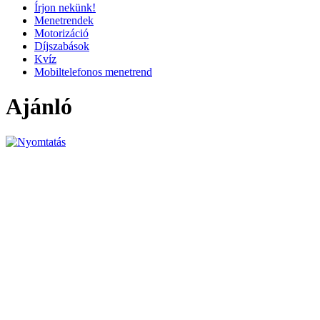
Írjon nekünk!
Menetrendek
Motorizáció
Díjszabások
Kvíz
Mobiltelefonos menetrend
Ajánló