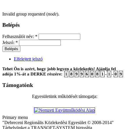
Invalid group requested (
node
).
Belépés
Felhasználói név:
*
Jelszó:
*
Elfelejtett jelszó
Tehet Ön is azért, hogy jobb legyen a közlekedés! Ajánlja fel
adója 1%-át a DERKE részére:
1
8
9
9
6
0
8
1
-
1
-
0
9
Támogatónk
Egyesületünk működését támogatja:
Primary menu
"Debreceni Regionális Közlekedési Egyesület © 2008-2014"
Tárhelyünket a TRANSOFT-SYSTEM biztosítja