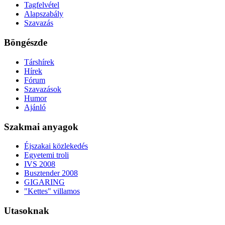
Tagfelvétel
Alapszabály
Szavazás
Böngészde
Társhírek
Hírek
Fórum
Szavazások
Humor
Ajánló
Szakmai anyagok
Éjszakai közlekedés
Egyetemi troli
IVS 2008
Busztender 2008
GIGARING
"Kettes" villamos
Utasoknak