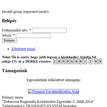
Invalid group requested (
node
).
Belépés
Felhasználói név:
*
Jelszó:
*
Elfelejtett jelszó
Tehet Ön is azért, hogy jobb legyen a közlekedés! Ajánlja fel
adója 1%-át a DERKE részére:
1
8
9
9
6
0
8
1
-
1
-
0
9
Támogatónk
Egyesületünk működését támogatja:
Primary menu
"Debreceni Regionális Közlekedési Egyesület © 2008-2014"
Tárhelyünket a TRANSOFT-SYSTEM biztosítja