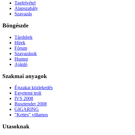
Tagfelvétel
Alapszabály
Szavazás
Böngészde
Társhírek
Hírek
Fórum
Szavazások
Humor
Ajánló
Szakmai anyagok
Éjszakai közlekedés
Egyetemi troli
IVS 2008
Busztender 2008
GIGARING
"Kettes" villamos
Utasoknak