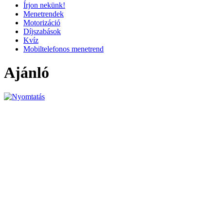
Írjon nekünk!
Menetrendek
Motorizáció
Díjszabások
Kvíz
Mobiltelefonos menetrend
Ajánló