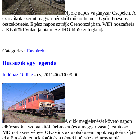
Nyolc napos vágányzár Csepelen. A
szlovákok szerint magyar pénzből működhetne a Győr–Pozsony
összeköttetés. Egész napos sztrájk Csehországban. WiFi-hozzáférés
a Kisalföld Volán járatain. Az IHO hírösszefoglalója.
Categories:
Társhírek
Búcsúzik egy legenda
Indóház Online
-
cs, 2011-06-16 09:00
A cikk megjelenését követő napon
elbúcsúzik a szolgálattól Debrecen (és a magyar vasút) legutolsó
MDmot-szerelvénye. Olvasónk az utolsó üzemnapok egyikén csípte
el a Piroskát, ennek fotóit és a pénteki búcsúztató programját