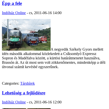
Épp a fele
Indóház Online
-
cs, 2011-06-16 14:00
A negyedik Székely Gyors mellett
idén második alkalommal közlekedett a Csíksomlyó Expressz
Sopron és Madéfalva között, a kürtösi határátmenetet használva,
Brassón át. Az út most sem volt zökkenőmentes, mindenképp a déli
útvonal számít kevésbé egyszerűnek.
Categories:
Társhírek
Lehetőség a fejlődésre
Indóház Online
-
cs, 2011-06-16 12:00