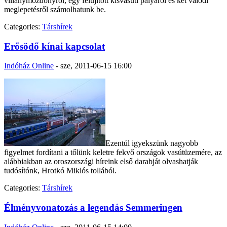
villanymozdonyról, egy felújított kisvasúti pályáról és két valódi
meglepetésről számolhatunk be.
Categories:
Társhírek
Erősödő kínai kapcsolat
Indóház Online
-
sze, 2011-06-15 16:00
Ezentúl igyekszünk nagyobb
figyelmet fordítani a tőlünk keletre fekvő országok vasútüzemére, az
alábbiakban az oroszországi híreink első darabját olvashatják
tudósítónk, Hrotkó Miklós tollából.
Categories:
Társhírek
Élményvonatozás a legendás Semmeringen