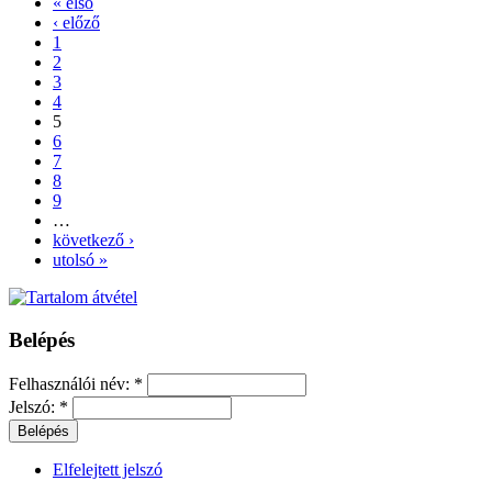
« első
‹ előző
1
2
3
4
5
6
7
8
9
…
következő ›
utolsó »
Belépés
Felhasználói név:
*
Jelszó:
*
Elfelejtett jelszó