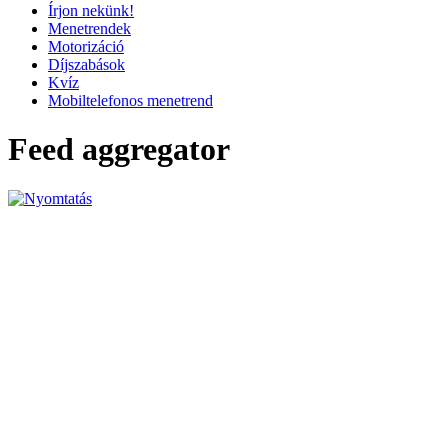
Írjon nekünk!
Menetrendek
Motorizáció
Díjszabások
Kvíz
Mobiltelefonos menetrend
Feed aggregator