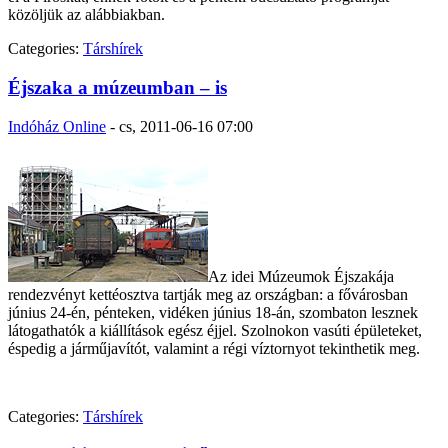
közöljük az alábbiakban.
Categories:
Társhírek
Éjszaka a múzeumban – is
Indóház Online
-
cs, 2011-06-16 07:00
Az idei Múzeumok Éjszakája
rendezvényt kettéosztva tartják meg az országban: a fővárosban
június 24-én, pénteken, vidéken június 18-án, szombaton lesznek
látogathatók a kiállítások egész éjjel. Szolnokon vasúti épületeket,
éspedig a járműjavítót, valamint a régi víztornyot tekinthetik meg.
Categories:
Társhírek