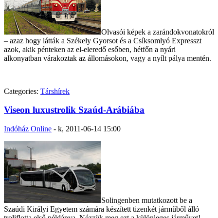
Olvasói képek a zarándokvonatokról
– azaz hogy látták a Székely Gyorsot és a Csíksomlyó Expresszt
azok, akik pénteken az el-eleredő esőben, hétfőn a nyári
alkonyatban várakoztak az állomásokon, vagy a nyílt pálya mentén.
Categories:
Társhírek
Viseon luxustrolik Szaúd-Arábiába
Indóház Online
-
k, 2011-06-14 15:00
Solingenben mutatkozott be a
Szaúdi Királyi Egyetem számára készített tizenkét járműből álló
troliflotta első példánya. Nézzük meg ezt a különleges járművet!