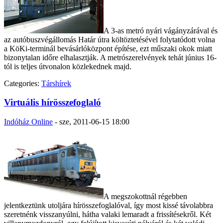
A 3-as metró nyári vágányzárával és
az autóbuszvégállomás Határ útra költöztetésével folytatódott volna
a KöKi-terminál bevásárlóközpont építése, ezt műszaki okok miatt
bizonytalan időre elhalasztják. A metrószerelvények tehát június 16-
tól is teljes útvonalon közlekednek majd.
Categories:
Társhírek
Virtuális hírösszefoglaló
Indóház Online
-
sze, 2011-06-15 18:00
A megszokottnál régebben
jelentkeztünk utoljára hírösszefoglalóval, így most kissé távolabbra
szeretnénk visszanyúlni, hátha valaki lemaradt a frissítésekről. Két