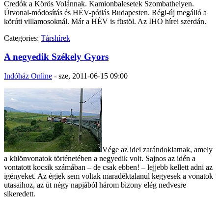
Credók a Körös Volánnak. Kamionbalesetek Szombathelyen.
Útvonal-módosítás és HÉV-pótlás Budapesten. Régi-új megálló a
körúti villamosoknál. Már a HÉV is füstöl. Az IHO hírei szerdán.
Categories:
Társhírek
A negyedik Székely Gyors
Indóház Online
-
sze, 2011-06-15 09:00
Vége az idei zarándoklatnak, amely
a különvonatok történetében a negyedik volt. Sajnos az idén a
vontatott kocsik számában – de csak ebben! – lejjebb kellett adni az
igényeket. Az égiek sem voltak maradéktalanul kegyesek a vonatok
utasaihoz, az út négy napjából három bizony elég nedvesre
sikeredett.