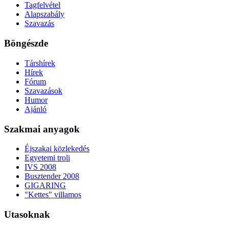
Tagfelvétel
Alapszabály
Szavazás
Böngészde
Társhírek
Hírek
Fórum
Szavazások
Humor
Ajánló
Szakmai anyagok
Éjszakai közlekedés
Egyetemi troli
IVS 2008
Busztender 2008
GIGARING
"Kettes" villamos
Utasoknak