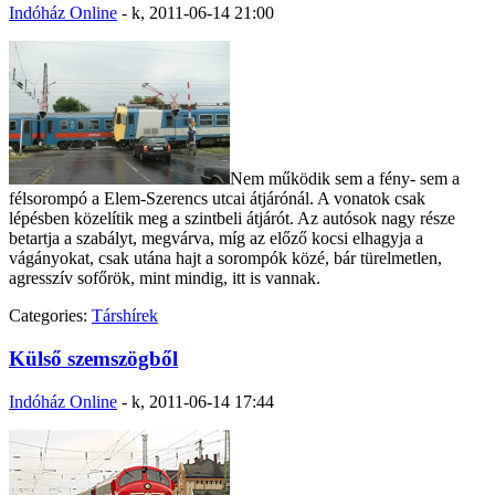
Indóház Online
-
k, 2011-06-14 21:00
Nem működik sem a fény- sem a
félsorompó a Elem-Szerencs utcai átjárónál. A vonatok csak
lépésben közelítik meg a szintbeli átjárót. Az autósok nagy része
betartja a szabályt, megvárva, míg az előző kocsi elhagyja a
vágányokat, csak utána hajt a sorompók közé, bár türelmetlen,
agresszív sofőrök, mint mindig, itt is vannak.
Categories:
Társhírek
Külső szemszögből
Indóház Online
-
k, 2011-06-14 17:44