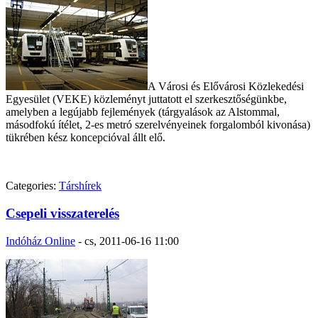
A Városi és Elővárosi Közlekedési
Egyesület (VEKE) közleményt juttatott el szerkesztőségünkbe,
amelyben a legújabb fejlemények (tárgyalások az Alstommal,
másodfokú ítélet, 2-es metró szerelvényeinek forgalomból kivonása)
tükrében kész koncepcióval állt elő.
Categories:
Társhírek
Csepeli visszaterelés
Indóház Online
-
cs, 2011-06-16 11:00