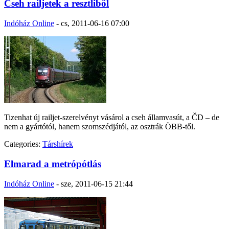
Cseh railjetek a resztliből
Indóház Online
-
cs, 2011-06-16 07:00
Tizenhat új railjet-szerelvényt vásárol a cseh államvasút, a ČD – de
nem a gyártótól, hanem szomszédjától, az osztrák ÖBB-től.
Categories:
Társhírek
Elmarad a metrópótlás
Indóház Online
-
sze, 2011-06-15 21:44