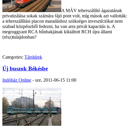
A MÁV teherszállító ágazatának
privatizálása sokak számára fájó pont volt, míg mások azt vallották:
a teherszállítási piacon maradáshoz szükséges invesztíciókat nem
szabad közpénzből fedezni, ha van arra privát kapacitás is. A
megroggyant RCA bűnbakjának kikiáltott RCH újra állami
(rész)tulajdonban?
Categories:
Társhírek
Új buszok Békésbe
Indóház Online
-
sze, 2011-06-15 11:00