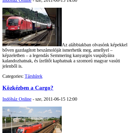
Indóház Online
-
sze, 2011-06-15 14:00
Az alábbiakban olvasónk képekkel
bőven gazdagított beszámolóját ismerhetik meg, amellyel –
képzeletben – a legendás Semmering kanyargós vaspályáira
kalandozhatnak, és ízelítőt kaphatnak a szomorú magyar vasúti
jelenből is.
Categories:
Társhírek
Közkézben a Cargo?
Indóház Online
-
sze, 2011-06-15 12:00