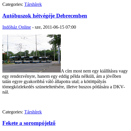
Categories:
Társhírek
Autóbuszok hétvégéje Debrecenben
Indóház Online
-
sze, 2011-06-15 07:00
A cím most nem egy kiállításra vagy
egy rendezvényre, hanem egy eddig példa nélküli, ám a jövőben
talán egyre gyakoribbá váló állapotra utal; a kötöttpályás
tömegközlekedés szüneteltetésére, illetve buszos pótlására a DKV-
nál.
Categories:
Társhírek
Fekete a sorompójelző