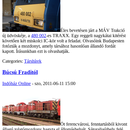
Éles bevetésen járt a MÁV Trakció
új üdvöskéje, a
480 002
-es TRAXX. Egy reggeli nagykátai kitérést
követően két miskolci IC-kör volt a feladat. Olvasóink Budapesten
fotózták a mozdonyt, amely társához hasonlóan állandó fordát
kapott. Írásunkban ezt is olvashatják.
Categories:
Társhírek
Búcsú Fraditól
Indóház Online
-
szo, 2011-06-11 15:00
Öt ferencvárosi, fenntartásból kivont
állagú tolatómozdony hagyta el állomáshelyét, Sátoraljaújhely felé.