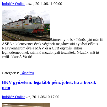
Indóház Online
-
szo, 2011-06-11 09:00
Bármennyire is különös, járt már itt
ASEA a kilencvenes évek végének magánvasúti nyitásai előtt is.
Negyvenhárom éve a MÁV és a CFR egymás, akkor
legmodernebbnek számító mozdonyait tesztelték. Nézzük, mit írt
erről akkor A Vasút!
Categories:
Társhírek
BKV győzelem: legalább pénz jöhet, ha a kocsik
nem
Indóház Online
-
p, 2011-06-10 17:00