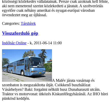
közösségi közlekedés vállalatainak. Persze csak azoknak kell félnie,
aki nem menetrend szerint közlekedteti a járatait. A szoftveróriás
egyelőre csak néhány amerikai és nyugat-európai városban
örvendeztet meg az újítással.
Categories:
Társhírek
Visszaforduló gép
Indóház Online
-
k, 2011-06-14 11:00
A Malév járata vasárnap és
szombaton is megszakította útját. Csökkenő buszhálózat
Vásárhelyen? Baki: forgalmi nélküli busz Dunaharaszti utcáin.
Traktor vs motorvonat: ütközés Kiskunfélegyházánál. Az IHO hírei
pünkösd keddjén.