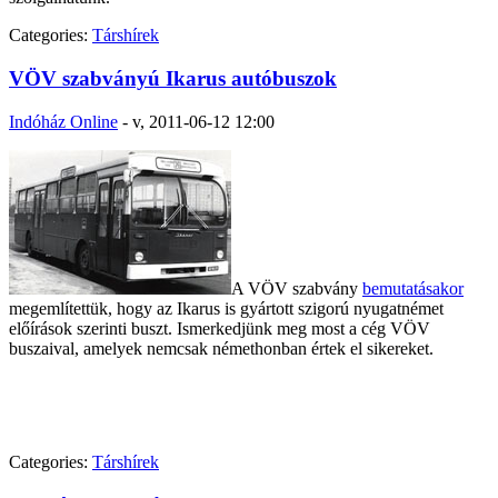
Categories:
Társhírek
VÖV szabványú Ikarus autóbuszok
Indóház Online
-
v, 2011-06-12 12:00
A VÖV szabvány
bemutatásakor
megemlítettük, hogy az Ikarus is gyártott szigorú nyugatnémet
előírások szerinti buszt. Ismerkedjünk meg most a cég VÖV
buszaival, amelyek nemcsak némethonban értek el sikereket.
Categories:
Társhírek