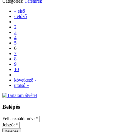
Categories:
Társhírek
« első
‹ előző
…
2
3
4
5
6
7
8
9
10
…
következő ›
utolsó »
Belépés
Felhasználói név:
*
Jelszó:
*