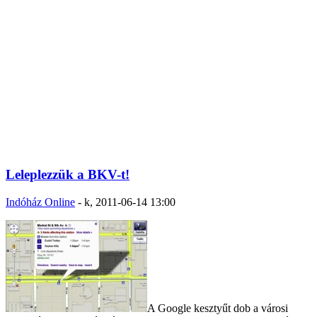
Leleplezzük a BKV-t!
Indóház Online
-
k, 2011-06-14 13:00
A Google kesztyűt dob a városi