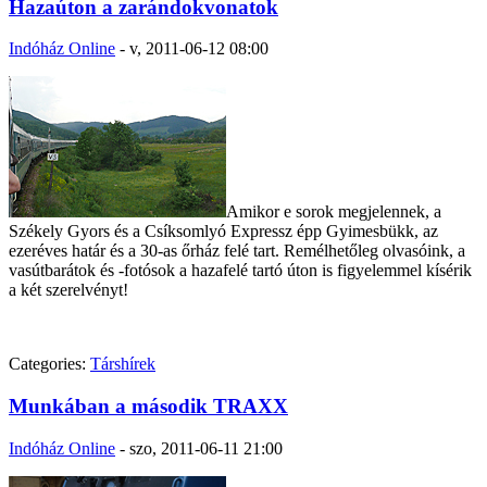
Hazaúton a zarándokvonatok
Indóház Online
-
v, 2011-06-12 08:00
Amikor e sorok megjelennek, a
Székely Gyors és a Csíksomlyó Expressz épp Gyimesbükk, az
ezeréves határ és a 30-as őrház felé tart. Remélhetőleg olvasóink, a
vasútbarátok és -fotósok a hazafelé tartó úton is figyelemmel kísérik
a két szerelvényt!
Categories:
Társhírek
Munkában a második TRAXX
Indóház Online
-
szo, 2011-06-11 21:00