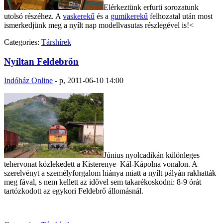
Elérkeztünk erfurti sorozatunk
utolsó részéhez. A
vaskerekű
és a
gumikerekű
felhozatal után most
ismerkedjünk meg a nyílt nap modellvasutas részlegével is!<
Categories:
Társhírek
Nyíltan Feldebrőn
Indóház Online
-
p, 2011-06-10 14:00
Június nyolcadikán különleges
tehervonat közlekedett a Kisterenye–Kál-Kápolna vonalon. A
szerelvényt a személyforgalom hiánya miatt a nyílt pályán rakhatták
meg fával, s nem kellett az idővel sem takarékoskodni: 8-9 órát
tartózkodott az egykori Feldebrő állomásnál.