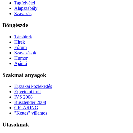
Tagfelvétel
Alapszabály
Szavazás
Böngészde
Társhírek
Hírek
Fórum
Szavazások
Humor
Ajánló
Szakmai anyagok
Éjszakai közlekedés
Egyetemi troli
IVS 2008
Busztender 2008
GIGARING
"Kettes" villamos
Utasoknak