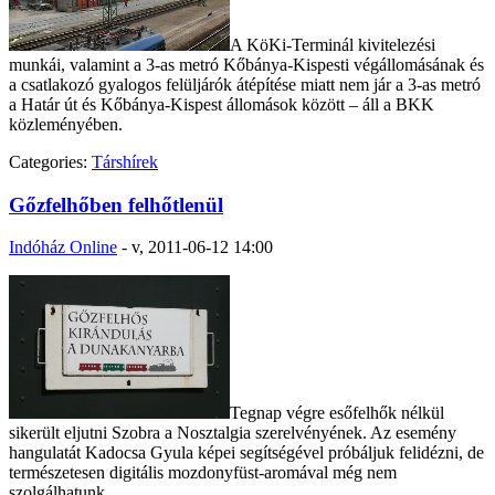
A KöKi-Terminál kivitelezési
munkái, valamint a 3-as metró Kőbánya-Kispesti végállomásának és
a csatlakozó gyalogos felüljárók átépítése miatt nem jár a 3-as metró
a Határ út és Kőbánya-Kispest állomások között – áll a BKK
közleményében.
Categories:
Társhírek
Gőzfelhőben felhőtlenül
Indóház Online
-
v, 2011-06-12 14:00
Tegnap végre esőfelhők nélkül
sikerült eljutni Szobra a Nosztalgia szerelvényének. Az esemény
hangulatát Kadocsa Gyula képei segítségével próbáljuk felidézni, de
természetesen digitális mozdonyfüst-aromával még nem
szolgálhatunk.