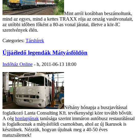
Mint arról korábban beszámoltunk,
mind az egyes, mind a kettes TRAXX rója az ország vasútvonalait,
az utóbbi időben főként a 80-as vonal járatai, illetve a kör-IC
szerelvények élén.
Categories:
Társhírek
Újjáéledő legendák Mátyásföldön
Indóház Online
-
h, 2011-06-13 18:00
Néhány hónapja a buszjavítással
foglalkozó Lanta Consulting Kft. tevékenységi köre tovább bővült.
A cég
honlapjának
tanúsága szerint immáron autóbusz restaurálással
is foglalkoznak a mátyásföldi csarnokban, ahol az új Ikarusok is
készülnek. Nézzük, hogyan újulnak meg a 40-50 éves
matuzsálemek!