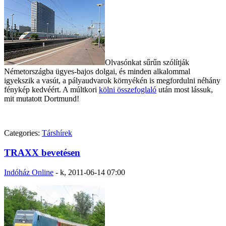
Olvasónkat sűrűn szólítják
Németországba ügyes-bajos dolgai, és minden alkalommal
igyekszik a vasút, a pályaudvarok környékén is megfordulni néhány
fénykép kedvéért. A múltkori
kölni összefoglaló
után most lássuk,
mit mutatott Dortmund!
Categories:
Társhírek
TRAXX bevetésen
Indóház Online
-
k, 2011-06-14 07:00