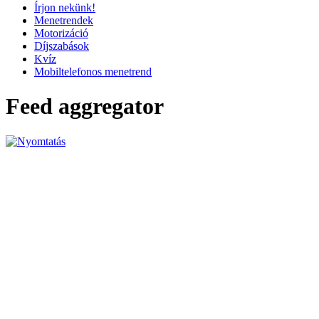
Írjon nekünk!
Menetrendek
Motorizáció
Díjszabások
Kvíz
Mobiltelefonos menetrend
Feed aggregator