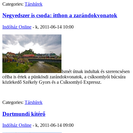
Categories:
Társhírek
Negyedszer is csoda: itthon a zarándokvonatok
Indóház Online
-
k, 2011-06-14 10:00
Ismét útnak indultak és szerencsésen
célba is értek a pünkösdi zarándokvonatok, a csíksomlyói búcsúra
közlekedő Székely Gyors és a Csíksomlyó Expressz.
Categories:
Társhírek
Dortmundi kitérő
Indóház Online
-
k, 2011-06-14 09:00