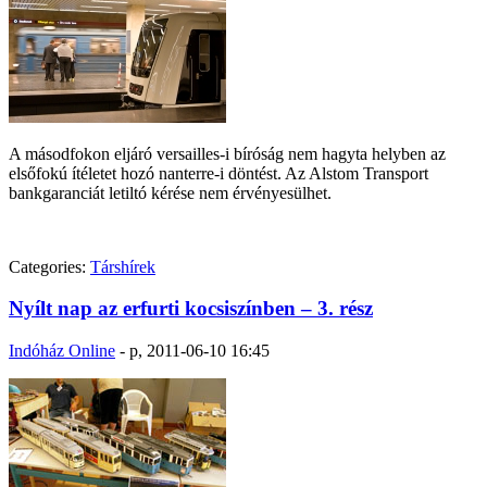
A másodfokon eljáró versailles-i bíróság nem hagyta helyben az
elsőfokú ítéletet hozó nanterre-i döntést. Az Alstom Transport
bankgaranciát letiltó kérése nem érvényesülhet.
Categories:
Társhírek
Nyílt nap az erfurti kocsiszínben – 3. rész
Indóház Online
-
p, 2011-06-10 16:45