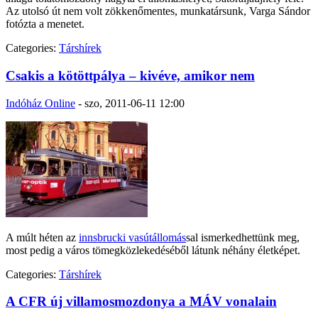
Az utolsó út nem volt zökkenőmentes, munkatársunk, Varga Sándor
fotózta a menetet.
Categories:
Társhírek
Csakis a kötöttpálya – kivéve, amikor nem
Indóház Online
-
szo, 2011-06-11 12:00
A múlt héten az
innsbrucki vasútállomás
sal ismerkedhettünk meg,
most pedig a város tömegközlekedéséből látunk néhány életképet.
Categories:
Társhírek
A CFR új villamosmozdonya a MÁV vonalain