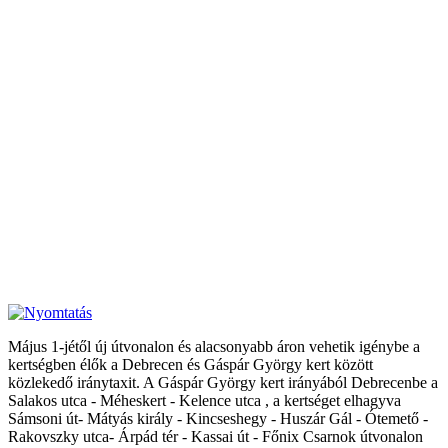
Május 1-jétől új útvonalon és alacsonyabb áron vehetik igénybe a
kertségben élők a Debrecen és Gáspár György kert között
közlekedő iránytaxit. A Gáspár György kert irányából Debrecenbe a
Salakos utca - Méheskert - Kelence utca , a kertséget elhagyva
Sámsoni út- Mátyás király - Kincseshegy - Huszár Gál - Ótemető -
Rakovszky utca- Árpád tér - Kassai út - Főnix Csarnok útvonalon