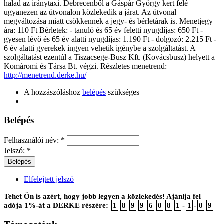
halad az iránytaxi. Debrecenből a Gáspár György kert felé
ugyanezen az útvonalon közlekedik a járat. Az útvonal
megváltozása miatt csökkennek a jegy- és bérletárak is. Menetjegy
ára: 110 Ft Bérletek: - tanuló és 65 év feletti nyugdíjas: 650 Ft -
gyesen lévő és 65 év alatti nyugdíjas: 1.190 Ft - dolgozó: 2.215 Ft -
6 év alatti gyerekek ingyen vehetik igénybe a szolgáltatást. A
szolgáltatást ezentúl a Tiszacsege-Busz Kft. (Kovácsbusz) helyett a
Komáromi és Társa Bt. végzi. Részletes menetrend:
http://menetrend.derke.hu/
A hozzászóláshoz
belépés
szükséges
Belépés
Felhasználói név:
*
Jelszó:
*
Elfelejtett jelszó
Tehet Ön is azért, hogy jobb legyen a közlekedés! Ajánlja fel
adója 1%-át a DERKE részére:
1
8
9
9
6
0
8
1
-
1
-
0
9