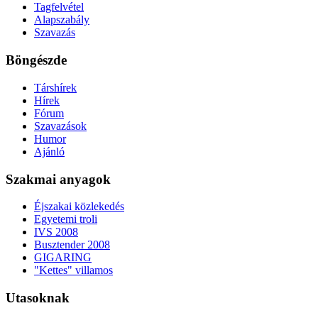
Tagfelvétel
Alapszabály
Szavazás
Böngészde
Társhírek
Hírek
Fórum
Szavazások
Humor
Ajánló
Szakmai anyagok
Éjszakai közlekedés
Egyetemi troli
IVS 2008
Busztender 2008
GIGARING
"Kettes" villamos
Utasoknak