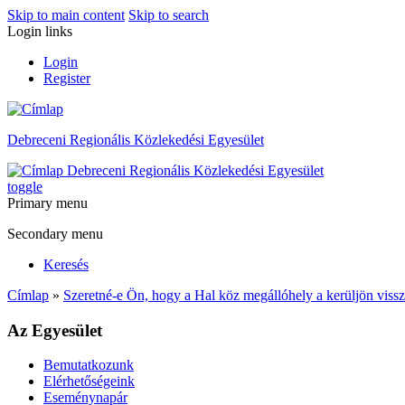
Skip to main content
Skip to search
Login links
Login
Register
Debreceni Regionális Közlekedési Egyesület
Debreceni Regionális Közlekedési Egyesület
toggle
Primary menu
Secondary menu
Keresés
Címlap
»
Szeretné-e Ön, hogy a Hal köz megállóhely a kerüljön viss
Az Egyesület
Bemutatkozunk
Elérhetőségeink
Eseménynapár