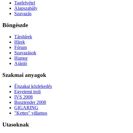
Tagfelvétel
Alapszabály
Szavazás
Böngészde
Társhírek
Hírek
Fórum
Szavazások
Humor
Ajánló
Szakmai anyagok
Éjszakai közlekedés
Egyetemi troli
IVS 2008
Busztender 2008
GIGARING
"Kettes" villamos
Utasoknak