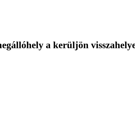
egállóhely a kerüljön visszahely