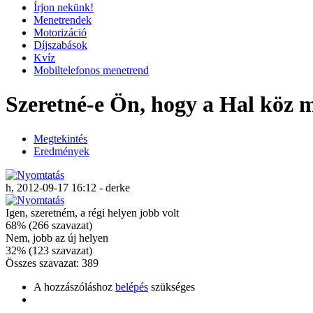
Írjon nekünk!
Menetrendek
Motorizáció
Díjszabások
Kvíz
Mobiltelefonos menetrend
Szeretné-e Ön, hogy a Hal köz m
Megtekintés
Eredmények
h, 2012-09-17 16:12 - derke
Igen, szeretném, a régi helyen jobb volt
68% (266 szavazat)
Nem, jobb az új helyen
32% (123 szavazat)
Összes szavazat: 389
A hozzászóláshoz
belépés
szükséges