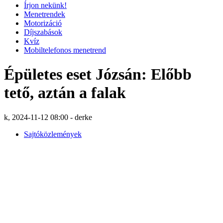
Írjon nekünk!
Menetrendek
Motorizáció
Díjszabások
Kvíz
Mobiltelefonos menetrend
Épületes eset Józsán: Előbb
tető, aztán a falak
k, 2024-11-12 08:00 - derke
Sajtóközlemények