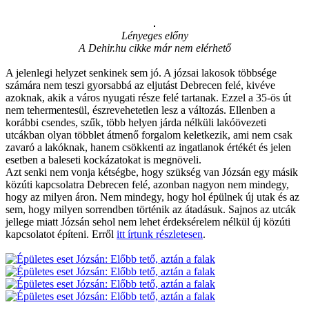
Lényeges előny
A Dehir.hu cikke már nem elérhető
A jelenlegi helyzet senkinek sem jó. A józsai lakosok többsége
számára nem teszi gyorsabbá az eljutást Debrecen felé, kivéve
azoknak, akik a város nyugati része felé tartanak. Ezzel a 35-ös út
nem tehermentesül, észrevehetetlen lesz a változás. Ellenben a
korábbi csendes, szűk, több helyen járda nélküli lakóövezeti
utcákban olyan többlet átmenő forgalom keletkezik, ami nem csak
zavaró a lakóknak, hanem csökkenti az ingatlanok értékét és jelen
esetben a baleseti kockázatokat is megnöveli.
Azt senki nem vonja kétségbe, hogy szükség van Józsán egy másik
közúti kapcsolatra Debrecen felé, azonban nagyon nem mindegy,
hogy az milyen áron. Nem mindegy, hogy hol épülnek új utak és az
sem, hogy milyen sorrendben történik az átadásuk. Sajnos az utcák
jellege miatt Józsán sehol nem lehet érdeksérelem nélkül új közúti
kapcsolatot építeni. Erről
itt írtunk részletesen
.