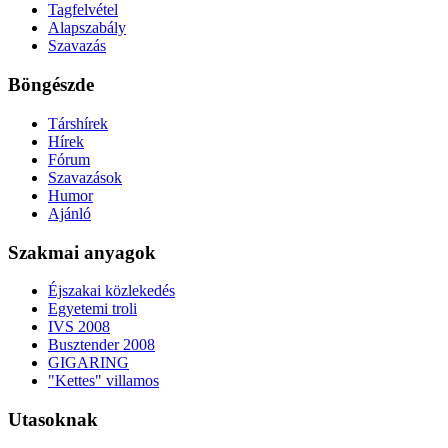
Tagfelvétel
Alapszabály
Szavazás
Böngészde
Társhírek
Hírek
Fórum
Szavazások
Humor
Ajánló
Szakmai anyagok
Éjszakai közlekedés
Egyetemi troli
IVS 2008
Busztender 2008
GIGARING
"Kettes" villamos
Utasoknak