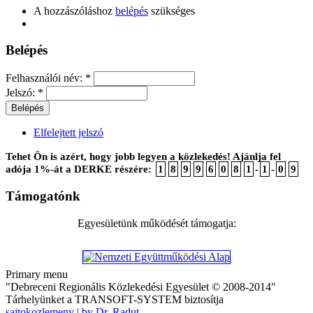
A hozzászóláshoz
belépés
szükséges
Belépés
Felhasználói név:
*
Jelszó:
*
Elfelejtett jelszó
Tehet Ön is azért, hogy jobb legyen a közlekedés! Ajánlja fel
adója 1%-át a DERKE részére:
1
8
9
9
6
0
8
1
-
1
-
0
9
Támogatónk
Egyesületünk működését támogatja:
Primary menu
"Debreceni Regionális Közlekedési Egyesület © 2008-2014"
Tárhelyünket a TRANSOFT-SYSTEM biztosítja
sajtokozlemeny | by Dr. Radut