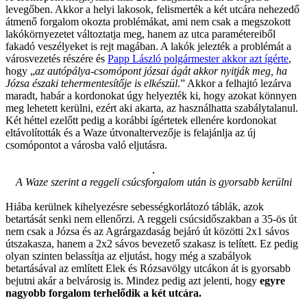
levegőben. Akkor a helyi lakosok, felismerték a két utcára nehezedő
átmenő forgalom okozta problémákat, ami nem csak a megszokott
lakókörnyezetet változtatja meg, hanem az utca paramétereiből
fakadó veszélyeket is rejt magában. A lakók jelezték a problémát a
városvezetés részére és
Papp László polgármester akkor azt ígérte
,
hogy „
az autópálya-csomópont józsai ágát akkor nyitják meg, ha
Józsa északi tehermentesítője is elkészül
.” Akkor a felhajtó lezárva
maradt, habár a kordonokat úgy helyezték ki, hogy azokat könnyen
meg lehetett kerülni, ezért aki akarta, az használhatta szabálytalanul.
Két héttel ezelőtt pedig a korábbi ígértetek ellenére kordonokat
eltávolították és a Waze útvonaltervezője is felajánlja az új
csomópontot a városba való eljutásra.
A Waze szerint a reggeli csúcsforgalom után is gyorsabb kerülni
Hiába kerülnek kihelyezésre sebességkorlátozó táblák, azok
betartását senki nem ellenőrzi. A reggeli csúcsidőszakban a 35-ös út
nem csak a Józsa és az Agrárgazdaság bejáró út közötti 2x1 sávos
útszakasza, hanem a 2x2 sávos bevezető szakasz is telített. Ez pedig
olyan szinten belassítja az eljutást, hogy még a szabályok
betartásával az említett Elek és Rózsavölgy utcákon át is gyorsabb
bejutni akár a belvárosig is. Mindez pedig azt jelenti, hogy
egyre
nagyobb forgalom terhelődik a két utcára.