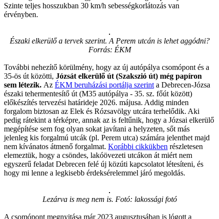
Szinte teljes hosszukban 30 km/h sebességkorlátozás van
érvényben.
Északi elkerülő a tervek szerint. A Perem utcán is lehet aggódni?
Forrás: ÉKM
További nehezítő körülmény, hogy az új autópálya csomópont és a
35-ös út közötti,
Józsát elkerülő út (Szakszió út) még papíron
sem létezik.
Az
ÉKM beruházási portálja szerint
a Debrecen-Józsa
északi tehermentesítő út (M35 autópálya - 35. sz. főút között)
előkészítés tervezési határideje 2026. májusa. Addig minden
forgalom biztosan az Elek és Rózsavölgy utcára terhelődik. Aki
pedig rátekint a térképre, annak az is feltűnik, hogy a Józsai elkerülő
megépítése sem fog olyan sokat javítani a helyzeten, sőt más
jelenleg kis forgalmú utcák (pl. Perem utca) számára jelenthet majd
nem kívánatos átmenő forgalmat.
Korábbi cikkükben
részletesen
elemeztük, hogy a csöndes, lakóövezeti utcákon át miért nem
egyszerű feladat Debrecen felé új közúti kapcsolatot létesíteni, és
hogy mi lenne a legkisebb érdeksérelemmel járó megoldás.
Lezárva is meg nem is. Fotó: lakossági fotó
A csomópont megnyitása már 2023 augusztusában is lógott a