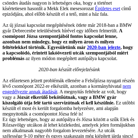
csöndes átadás nagyon is lehetséges oka, hogy a történet
kísértetiesen hasonlít a Mekk Elek mesesorozat
Épületes eset
című
epizódjára, ahol előbb készült el a tető, mint a ház fala.
Az új józsai kapcsolat megépítésének ötlete már 2018-ban a BMW
gyár Debrecenbe teleülésének hírével egy időben felmerült.
A
csomópont Józsa szempontjából fontos kapcsolat lenne,
azonban nem mindegy, hogy ez milyen áron és milyen
feltételekkel történik.
Egyesületünk már
2020-ban jelezte
, hogy
a kapcsolódó, érintett lakóövezeti utcák szempontjából miért
problémás
az ilyen módon megépített autópálya kapcsolat.
2020-ban készült előrejelzésünk
Az előzetesen jelzett problémák ellenére a Felsőjózsa nyugati részén
lévő csomópont 2022-re elkészült, azonban a kormányhivatal
nem
engedélyezte annak átadását
. A megnyitás feltétele az volt, hogy
vagy a
Józsát elkerülő bekötőútnak, vagy a BMW gyár
kiszolgáló útja felé tartó szervizútnak el kell készülnie.
Ez utóbbi
készült el most és került forgalomba helyezésre, ami alapján
megnyitották a csomópontot Józsa felé is!
Ez úgy lehetséges, hogy az autópálya és Józsa között a szűk Elek és
Rózsavölgy utcákon át lehet közlekedni, amelyek jelen formájukban
nem alkalmasak nagyobb forgalom levezetésére. Az utcák
szélessége 9-10 méter és egyes szakaszain még kiépített járda sincs!