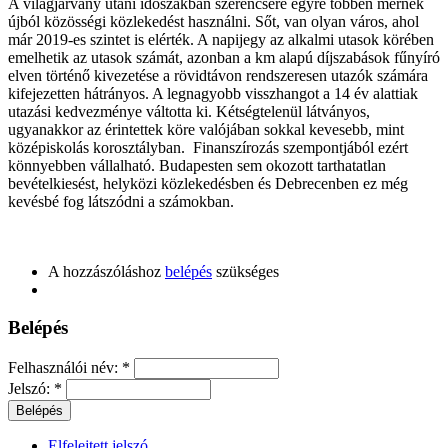
A világjárvány utáni időszakban szerencsére egyre többen mernek
újból közösségi közlekedést használni. Sőt, van olyan város, ahol
már 2019-es szintet is elérték. A napijegy az alkalmi utasok körében
emelhetik az utasok számát, azonban a km alapú díjszabások fűnyíró
elven történő kivezetése a rövidtávon rendszeresen utazók számára
kifejezetten hátrányos. A legnagyobb visszhangot a 14 év alattiak
utazási kedvezménye váltotta ki. Kétségtelenül látványos,
ugyanakkor az érintettek köre valójában sokkal kevesebb, mint
középiskolás korosztályban. Finanszírozás szempontjából ezért
könnyebben vállalható. Budapesten sem okozott tarthatatlan
bevételkiesést, helyközi közlekedésben és Debrecenben ez még
kevésbé fog látszódni a számokban.
A hozzászóláshoz
belépés
szükséges
Belépés
Felhasználói név:
*
Jelszó:
*
Elfelejtett jelszó