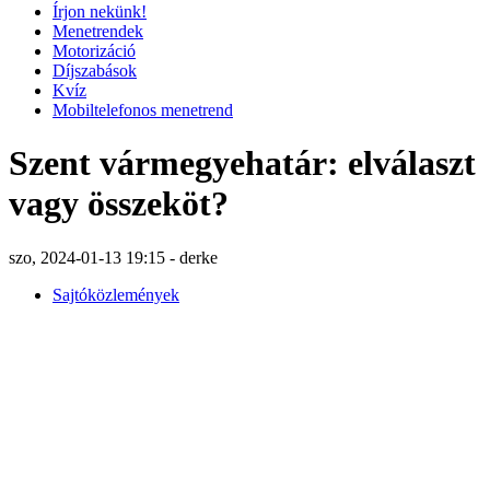
Írjon nekünk!
Menetrendek
Motorizáció
Díjszabások
Kvíz
Mobiltelefonos menetrend
Szent vármegyehatár: elválaszt
vagy összeköt?
szo, 2024-01-13 19:15 - derke
Sajtóközlemények