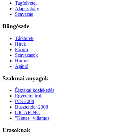
Tagfelvétel
Alapszabály
Szavazás
Böngészde
Társhírek
Hírek
Fórum
Szavazások
Humor
Ajánló
Szakmai anyagok
Éjszakai közlekedés
Egyetemi troli
IVS 2008
Busztender 2008
GIGARING
"Kettes" villamos
Utasoknak