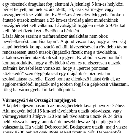
egy részének drágulást fog jelenteni A jelenlegi 5 km-es helyközi
bérlet helyett, aminek az ára 5940,- Ft, csak vármegye vagy
országbérlet lesz váltható. Ez 59%-os áremelés. Megyehatárokon
átutazó utasok számára a 25 km-es távolság alatt mindenkinek
országbérletet kell váltania. Távolságtól függően nekik 6-97%-kal
kell többet fizetni ezt követően a bérletért.
Lázár János szerint a tarifarendszer átalakítása nem okoz
bevételkiesést: „nullára kijön”. A gond viszont az, hogy a távolság
alapú bérletek kompenzáció nélküli kivezetésével a rövidebb távon,
rendszeresen utazó utasok (ingázók) fizetik meg a távolabbra,
alkalomszerűen utazók olcsóbb jegyeit. Ez abból a szempontból
kontraproduktív, hogy a rövidebb távon és rendszeresen utazók
számára kevésbé lesz vonzó az, hogy a „percre pontosan
közlekedő” személygépkocsit egy drágább és bizonytalan
szolgáltatásra cserélje. Ezzel pont az ellenkező hatást érik el, az
agglomerációból ingázók még többen fogják a gépkocsit választani,
főleg ha vármegyehatárt kell átlépniük.
Vármegye24 és Ország24 napijegyek
A képlet teljesen hasonló az országbérletek tavalyi bevezetéséhez.
Aki megyén belül 15 km-nél távolabbra utazik oda-vissza, vagy
vármegyehatárt átlépve 120 km-nél távolabbra utazik és 24 órán
belül vissza is megy, annak érdemesebb lesz az új napijegyeket
választania. Ha valaki Debrecenből Budapestre utazik, majd vissza,
annak 8200 helyett csak 4999-et kell fizetnie. Sőt, Debrecenből