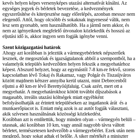
kevés helyen képes versenyképes utazási alternatívát kínálni. Az
egységes jegyek és bérletek bevezetése, a kedvezmények
egyszerűsítése és kiterjesztése nagy előrelépés, azonban messze nem
elegendő. Attól, hogy olcsóbb és sokaknak ingyenessé válik, nem
lesz sem gyorsabb, sem használhatóbb. Ha a jármű nem akkor, és
nem az igényeiknek megfelelő útvonalon közlekedik és hosszú az
eljutási idő is, akkor ingyen sem fogják igénybe venni.
Szent közigazgatási határok
Ahogy azt korábban is jeleztük a vármegyebérletek népszerűek
lesznek, de megosztóak és igazságtalanok abból a szempontból, ha a
valamelyik település kedvezőtlen helyen fekszik a megyehatárhoz
képest. Abszurd helyzet, hogy az egymástól 7-8 km-re fekvő, szoros
kapcsolatban lévő Tokaj és Rakamaz, vagy Polgár és Tiszaújváros
között majdnem kétszer annyiba kerül utazni, mint Debrecenből
eljutni a 40 km-re lévő Berettyóújfaluig. Csak azért, mert ott a
megyehatár. A megyehatárokhoz kötött további díjszabások a
magasabb, irreális utazási költségek miatt egyébként
befolyásolhatják az érintett településeken az ingatlanok árát és a
munkaerőpiacot is. Emiatt még azok is az autót fogják választani,
akik szívesen használnának közösségi közlekedést.
Korábban azt is említettük, hogy minden olyan – vármegyén belüli –
utasnak, aki korábban 10 km, vagy annál nagyobb távra váltott
bérletet, természetesen kedvezőbb a vármegyebérlet. Ezek után nem
meglepő, hogy sokat adtak el belőle. A siker mértékét a miniszter