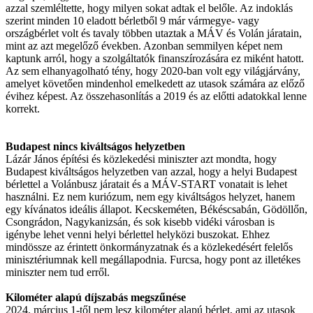
azzal szemléltette, hogy milyen sokat adtak el belőle. Az indoklás
szerint minden 10 eladott bérletből 9 már vármegye- vagy
országbérlet volt és tavaly többen utaztak a MÁV és Volán járatain,
mint az azt megelőző években. Azonban semmilyen képet nem
kaptunk arról, hogy a szolgáltatók finanszírozására ez miként hatott.
Az sem elhanyagolható tény, hogy 2020-ban volt egy világjárvány,
amelyet követően mindenhol emelkedett az utasok számára az előző
évihez képest. Az összehasonlítás a 2019 és az előtti adatokkal lenne
korrekt.
Budapest nincs kiváltságos helyzetben
Lázár János építési és közlekedési miniszter azt mondta, hogy
Budapest kiváltságos helyzetben van azzal, hogy a helyi Budapest
bérlettel a Volánbusz járatait és a MÁV-START vonatait is lehet
használni. Ez nem kuriózum, nem egy kiváltságos helyzet, hanem
egy kívánatos ideális állapot. Kecskeméten, Békéscsabán, Gödöllőn,
Csongrádon, Nagykanizsán, és sok kisebb vidéki városban is
igénybe lehet venni helyi bérlettel helyközi buszokat. Ehhez
mindössze az érintett önkormányzatnak és a közlekedésért felelős
minisztériumnak kell megállapodnia. Furcsa, hogy pont az illetékes
miniszter nem tud erről.
Kilométer alapú díjszabás megszűnése
2024. március 1-től nem lesz kilométer alapú bérlet, ami az utasok