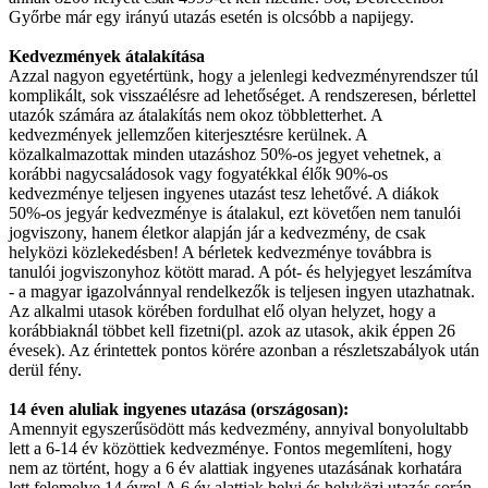
Győrbe már egy irányú utazás esetén is olcsóbb a napijegy.
Kedvezmények átalakítása
Azzal nagyon egyetértünk, hogy a jelenlegi kedvezményrendszer túl
komplikált, sok visszaélésre ad lehetőséget. A rendszeresen, bérlettel
utazók számára az átalakítás nem okoz többletterhet. A
kedvezmények jellemzően kiterjesztésre kerülnek. A
közalkalmazottak minden utazáshoz 50%-os jegyet vehetnek, a
korábbi nagycsaládosok vagy fogyatékkal élők 90%-os
kedvezménye teljesen ingyenes utazást tesz lehetővé. A diákok
50%-os jegyár kedvezménye is átalakul, ezt követően nem tanulói
jogviszony, hanem életkor alapján jár a kedvezmény, de csak
helyközi közlekedésben! A bérletek kedvezménye továbbra is
tanulói jogviszonyhoz kötött marad. A pót- és helyjegyet leszámítva
- a magyar igazolvánnyal rendelkezők is teljesen ingyen utazhatnak.
Az alkalmi utasok körében fordulhat elő olyan helyzet, hogy a
korábbiaknál többet kell fizetni(pl. azok az utasok, akik éppen 26
évesek). Az érintettek pontos körére azonban a részletszabályok után
derül fény.
14 éven aluliak ingyenes utazása (országosan):
Amennyit egyszerűsödött más kedvezmény, annyival bonyolultabb
lett a 6-14 év közöttiek kedvezménye. Fontos megemlíteni, hogy
nem az történt, hogy a 6 év alattiak ingyenes utazásának korhatára
lett felemelve 14 évre! A 6 év alattiak helyi és helyközi utazás során