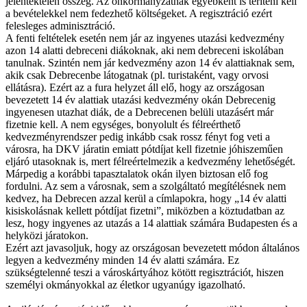
jelentéktelen összeg. Az önkormányzatnak egyébként is téríteni kell
a bevételekkel nem fedezhető költségeket. A regisztráció ezért
felesleges adminisztráció.
A fenti feltételek esetén nem jár az ingyenes utazási kedvezmény
azon 14 alatti debreceni diákoknak, aki nem debreceni iskolában
tanulnak. Szintén nem jár kedvezmény azon 14 év alattiaknak sem,
akik csak Debrecenbe látogatnak (pl. turistaként, vagy orvosi
ellátásra). Ezért az a fura helyzet áll elő, hogy az országosan
bevezetett 14 év alattiak utazási kedvezmény okán Debrecenig
ingyenesen utazhat diák, de a Debrecenen belüli utazásért már
fizetnie kell. A nem egységes, bonyolult és félreérthető
kedvezményrendszer pedig inkább csak rossz fényt fog veti a
városra, ha DKV járatin emiatt pótdíjat kell fizetnie jóhiszeműen
eljáró utasoknak is, mert félreértelmezik a kedvezmény lehetőségét.
Márpedig a korábbi tapasztalatok okán ilyen biztosan elő fog
fordulni. Az sem a városnak, sem a szolgáltató megítélésnek nem
kedvez, ha Debrecen azzal kerül a címlapokra, hogy „14 év alatti
kisiskolásnak kellett pótdíjat fizetni”, miközben a köztudatban az
lesz, hogy ingyenes az utazás a 14 alattiak számára Budapesten és a
helyközi járatokon.
Ezért azt javasoljuk, hogy az országosan bevezetett módon általános
legyen a kedvezmény minden 14 év alatti számára. Ez
szükségtelenné teszi a városkártyához kötött regisztrációt, hiszen
személyi okmányokkal az életkor ugyanúgy igazolható.