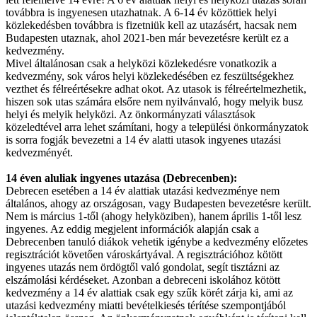
továbbra is ingyenesen utazhatnak. A 6-14 év közöttiek helyi
közlekedésben továbbra is fizetniük kell az utazásért, hacsak nem
Budapesten utaznak, ahol 2021-ben már bevezetésre került ez a
kedvezmény.
Mivel általánosan csak a helyközi közlekedésre vonatkozik a
kedvezmény, sok város helyi közlekedésében ez feszültségekhez
vezthet és félreértésekre adhat okot. Az utasok is félreértelmezhetik,
hiszen sok utas számára elsőre nem nyilvánvaló, hogy melyik busz
helyi és melyik helyközi. Az önkormányzati választások
közeledtével arra lehet számítani, hogy a települési önkormányzatok
is sorra fogják bevezetni a 14 év alatti utasok ingyenes utazási
kedvezményét.
14 éven aluliak ingyenes utazása (Debrecenben):
Debrecen esetében a 14 év alattiak utazási kedvezménye nem
általános, ahogy az országosan, vagy Budapesten bevezetésre került.
Nem is március 1-től (ahogy helyköziben), hanem április 1-től lesz
ingyenes. Az eddig megjelent információk alapján csak a
Debrecenben tanuló diákok vehetik igénybe a kedvezmény előzetes
regisztrációt követően városkártyával. A regisztrációhoz kötött
ingyenes utazás nem ördögtől való gondolat, segít tisztázni az
elszámolási kérdéseket. Azonban a debreceni iskolához kötött
kedvezmény a 14 év alattiak csak egy szűk körét zárja ki, ami az
utazási kedvezmény miatti bevételkiesés térítése szempontjából