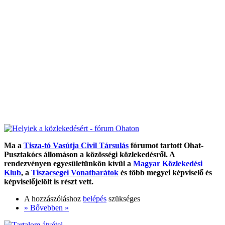
Ma a
Tisza-tó Vasútja Civil Társulás
fórumot tartott Ohat-
Pusztakócs állomáson a közösségi közlekedésről. A
rendezvényen egyesületünkön kívül a
Magyar Közlekedési
Klub
, a
Tiszacsegei Vonatbarátok
és több megyei képviselő és
képviselőjelölt is részt vett.
A hozzászóláshoz
belépés
szükséges
» Bővebben »