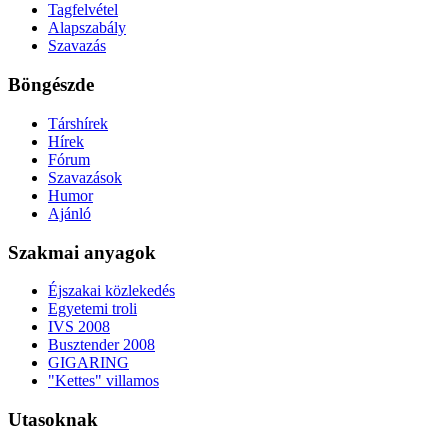
Tagfelvétel
Alapszabály
Szavazás
Böngészde
Társhírek
Hírek
Fórum
Szavazások
Humor
Ajánló
Szakmai anyagok
Éjszakai közlekedés
Egyetemi troli
IVS 2008
Busztender 2008
GIGARING
"Kettes" villamos
Utasoknak