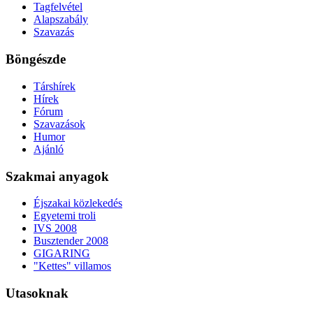
Tagfelvétel
Alapszabály
Szavazás
Böngészde
Társhírek
Hírek
Fórum
Szavazások
Humor
Ajánló
Szakmai anyagok
Éjszakai közlekedés
Egyetemi troli
IVS 2008
Busztender 2008
GIGARING
"Kettes" villamos
Utasoknak