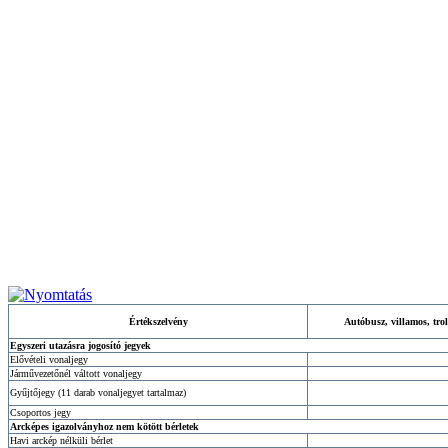
Értékszelvény
Autóbusz, villamos, tro
Egyszeri utazásra jogosító jegyek
Elővételi vonaljegy
Járművezetőnél váltott vonaljegy
Gyűjtőjegy (11 darab vonaljegyet tartalmaz)
Csoportos jegy
Arcképes igazolványhoz nem kötött bérletek
Havi arckép nélküli bérlet