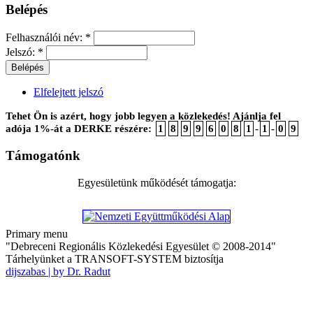
Belépés
Felhasználói név:
*
Jelszó:
*
Elfelejtett jelszó
Tehet Ön is azért, hogy jobb legyen a közlekedés! Ajánlja fel
adója 1%-át a DERKE részére:
1
8
9
9
6
0
8
1
-
1
-
0
9
Támogatónk
Egyesületünk működését támogatja:
Primary menu
"Debreceni Regionális Közlekedési Egyesület © 2008-2014"
Tárhelyünket a TRANSOFT-SYSTEM biztosítja
dijszabas | by Dr. Radut