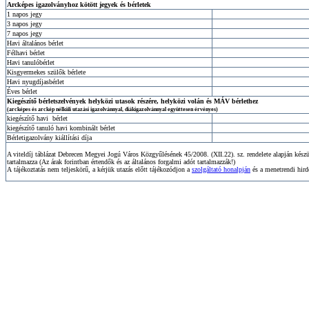
Arcképes igazolványhoz kötött jegyek és bérletek
1 napos jegy
3 napos jegy
7 napos jegy
Havi általános bérlet
Félhavi bérlet
Havi tanulóbérlet
Kisgyermekes szülők bérlete
Havi nyugdíjasbérlet
Éves bérlet
Kiegészítő bérletszelvények helyközi utasok részére, helyközi volán és MÁV bérlethez
(
arcképes és arckép nélküli utazási igazolvánnyal, diákigazolvánnyal együttesen érvényes)
kiegészítő havi bérlet
kiegészítő tanuló havi kombinált bérlet
Bérletigazolvány kiállítási díja
A viteldíj táblázat Debrecen Megyei Jogú Város Közgyűlésének 45/2008. (XII.22). sz. rendelete alapján kész
tartalmazza (Az árak forintban értendők és az általános forgalmi adót tartalmazzák!)
A tájékoztatás nem teljeskörű, a kérjük utazás előtt tájékozódjon a
szolgáltató honalpján
és a menetrendi hir