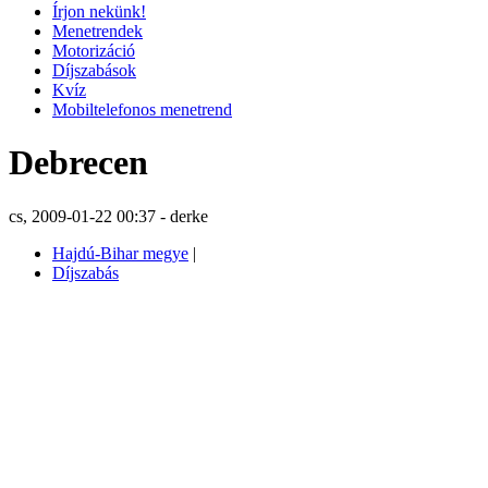
Írjon nekünk!
Menetrendek
Motorizáció
Díjszabások
Kvíz
Mobiltelefonos menetrend
Debrecen
cs, 2009-01-22 00:37 - derke
Hajdú-Bihar megye
|
Díjszabás