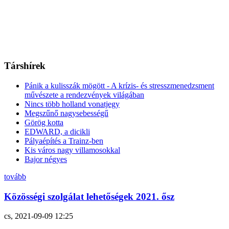
Társhírek
Pánik a kulisszák mögött - A krízis- és stresszmenedzsment
művészete a rendezvények világában
Nincs több holland vonatjegy
Megszűnő nagysebességű
Görög kotta
EDWARD, a dicikli
Pályaépítés a Trainz-ben
Kis város nagy villamosokkal
Bajor négyes
tovább
Közösségi szolgálat lehetőségek 2021. ősz
cs, 2021-09-09 12:25