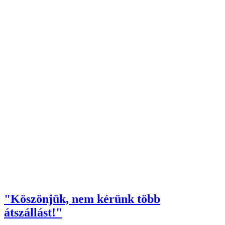
"Köszönjük, nem kérünk több
átszállást!"