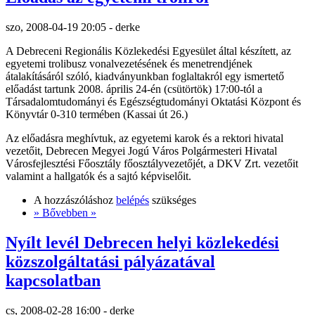
szo, 2008-04-19 20:05 - derke
A Debreceni Regionális Közlekedési Egyesület által készített, az
egyetemi trolibusz vonalvezetésének és menetrendjének
átalakításáról szóló, kiadványunkban foglaltakról egy ismertető
előadást tartunk 2008. április 24-én (csütörtök) 17:00-tól a
Társadalomtudományi és Egészségtudományi Oktatási Központ és
Könyvtár 0-310 termében (Kassai út 26.)
Az előadásra meghívtuk, az egyetemi karok és a rektori hivatal
vezetőit, Debrecen Megyei Jogú Város Polgármesteri Hivatal
Városfejlesztési Főosztály főosztályvezetőjét, a DKV Zrt. vezetőit
valamint a hallgatók és a sajtó képviselőit.
A hozzászóláshoz
belépés
szükséges
» Bővebben »
Nyílt levél Debrecen helyi közlekedési
közszolgáltatási pályázatával
kapcsolatban
cs, 2008-02-28 16:00 - derke