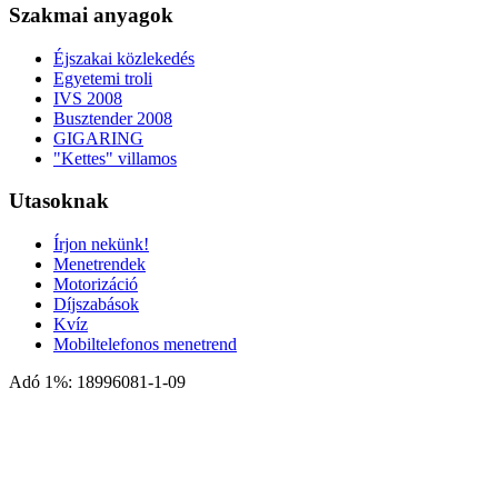
Szakmai anyagok
Éjszakai közlekedés
Egyetemi troli
IVS 2008
Busztender 2008
GIGARING
"Kettes" villamos
Utasoknak
Írjon nekünk!
Menetrendek
Motorizáció
Díjszabások
Kvíz
Mobiltelefonos menetrend
Adó 1%: 18996081-1-09