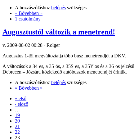
A hozzászóláshoz
belépés
szükséges
» Bővebben »
1 csatolmány
Augusztustól változik a menetrend!
v, 2009-08-02 00:28 - Rolger
Augusztus 1-től megváltoztatja több busz menetrendjét a DKV.
A változások a 34-es, a 35-ös, a 35S-es, a 35Y-os és a 36-os jelzésű
Debrecen – Józsára közlekedő autóbuszok menetrendjét érintik.
A hozzászóláshoz
belépés
szükséges
» Bővebben »
« első
‹ előző
…
19
20
21
22
23