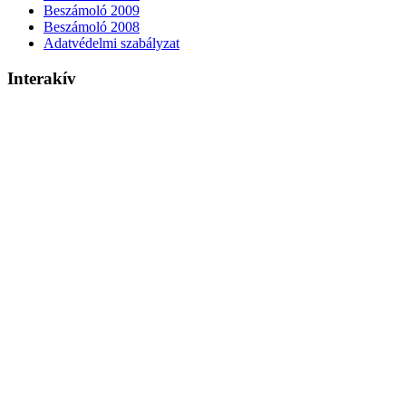
Beszámoló 2009
Beszámoló 2008
Adatvédelmi szabályzat
Interakív