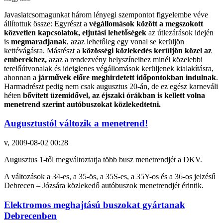
Javaslatcsomagunkat három lényegi szempontot figyelembe véve
állítottuk össze: Egyrészt a
végállomások között a megszokott
közvetlen kapcsolatok, eljutási lehetőségek
az útlezárások idején
is
megmaradjanak
, azaz lehetőleg egy vonal se kerüljön
kettévágásra. Másrészt a
közösségi közlekedés kerüljön közel az
emberekhez,
azaz a rendezvény helyszíneihez minél közelebbi
terelőútvonalak és ideiglenes végállomások kerüljenek kialakításra,
ahonnan a
járművek előre meghirdetett időpontokban indulnak
.
Harmadrészt pedig nem csak augusztus 20-án, de ez egész karneváli
héten
bővített üzemidővel, az éjszaki órákban is kellett volna
menetrend
szerint autóbuszokat közlekedtetni.
Augusztustól változik a menetrend!
v, 2009-08-02 00:28
Augusztus 1-től megváltoztatja több busz menetrendjét a DKV.
A változások a 34-es, a 35-ös, a 35S-es, a 35Y-os és a 36-os jelzésű
Debrecen – Józsára közlekedő autóbuszok menetrendjét érintik.
Elektromos meghajtású buszokat gyártanak
Debrecenben