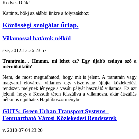
Kedves Diák!
Kattints, bökj az alábbi linkre a folytatáshoz:
Közösségi szolgálat űrlap.
Villamossal határok nélkül
sze, 2012-12-26 23:57
Tramtrain… Hmmm, mi lehet ez? Egy újabb csúnya szó a
mérnököktől?
Nem, de most megtudhatod, hogy mit is jelent. A tramtrain vagy
magyarul elővárosi villamos egy viszonylag újfajta közlekedési
rendszer, melynek lényege a vasúti pályát használó villamos. Ez azt
jelenti, hogy a Kossuth téren felszállva a villamosra, akár átszállás
nélkül is eljuthatsz Hajdúböszörménybe.
GUTS: Green Urban Transport Systems -
Fenntartható Városi Közlekedési Rendszerek
v, 2010-07-04 23:20