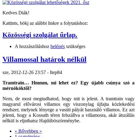
Kedves Diák!
Kattints, bökj az alábbi linkre a folytatáshoz:
Közösségi szolgálat űrlap.
A hozzászóláshoz
belépés
szükséges
Villamossal határok nélkül
sze, 2012-12-26 23:57 - Itep84
Tramtrain… Hmmm, mi lehet ez? Egy újabb csúnya szó a
mérnököktől?
Nem, de most megtudhatod, hogy mit is jelent. A tramtrain vagy
magyarul elővárosi villamos egy viszonylag újfajta közlekedési
rendszer, melynek lényege a vasúti pályát használó villamos. Ez azt
jelenti, hogy a Kossuth téren felszállva a villamosra, akár átszállás
nélkül is eljuthatsz Hajdúböszörménybe.
» Bővebben »
1 csatolmány