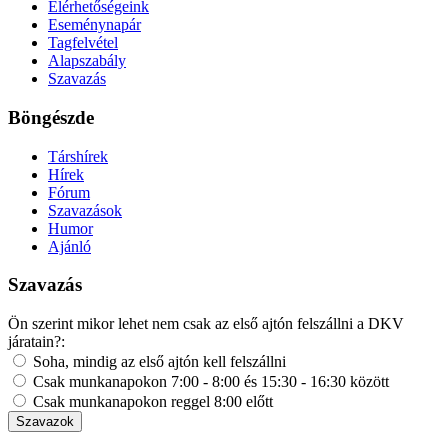
Elérhetőségeink
Eseménynapár
Tagfelvétel
Alapszabály
Szavazás
Böngészde
Társhírek
Hírek
Fórum
Szavazások
Humor
Ajánló
Szavazás
Ön szerint mikor lehet nem csak az első ajtón felszállni a DKV
járatain?:
Soha, mindig az első ajtón kell felszállni
Csak munkanapokon 7:00 - 8:00 és 15:30 - 16:30 között
Csak munkanapokon reggel 8:00 előtt