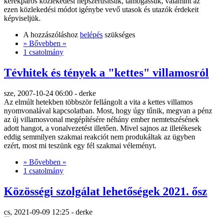
kerékpáros közlekedést népszerűsítsük, támogassuk, valamint az
ezen közlekedési módot igénybe vevő utasok és utazók érdekeit
képviseljük.
A hozzászóláshoz
belépés
szükséges
» Bővebben »
1 csatolmány
Tévhitek és tények a "kettes" villamosról
sze, 2007-10-24 06:00 - derke
Az elmúlt hetekben többször fellángolt a vita a kettes villamos
nyomvonalával kapcsolatban. Most, hogy úgy tűnik, megvan a pénz
az új villamosvonal megépítésére néhány ember nemtetszésének
adott hangot, a vonalvezetést illetően. Mivel sajnos az illetékesek
eddig semmilyen szakmai reakciót nem produkáltak az ügyben
ezért, most mi teszünk egy fél szakmai véleményt.
» Bővebben »
1 csatolmány
Közösségi szolgálat lehetőségek 2021. ősz
cs, 2021-09-09 12:25 - derke