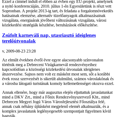
Ezzel a címmel indult el ebben az évben egy EU-projekt, amelynek
a nyitó konferenciáján, 2010. július 1-én Egyesületünk is részt vett
Sopronban. A projekt 2013-ig tart, és feladata a forgalomnövekedés
hatásainak elemzése, alternatív tüzelőanyagok alkalmazásainak
vizsgálata, energiaárak jövőbeni változásának vizsgálata, városi
közlekedési stratégiák készítése, beruházások előkészítése.
Zsúfolt karneváli nap, utasriasztó ideiglenes
terelőútvonalak
v, 2009-08-23 23:28
Az elmúlt években évről évre egyre alacsonyabb színvonalon
történik meg a Debreceni Virágkarnevál rendezvényeihez
kapcsolódóan a közösségi közlekedési útvonalak ideiglenes
átszervezése. Sajnos nem volt ez másként most sem, sőt a korábbi
évek rossz szervezését is sikerült alulmúlni, számos városlakónak és
a városba látogató turistának komoly kellemetlenséget okozva ezzel.
Annak ellenére, hogy már augusztus elején eljuttattuk javaslatunkat
mind a DKV Zrt., mind a Főnix Rendezvényszervező Kht., mind
Debrecen Megyei Jogú Város Városfejlesztési Főosztálya felé,
annak csak néhány újításként megjelenő elemét alkalmazták, és a
komplex javaslatunk leglényegesebb szempontjait figyelmen kívül
hagyták.