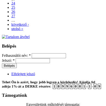
24
25
26
27
…
következő ›
utolsó »
Belépés
Felhasználói név:
*
Jelszó:
*
Elfelejtett jelszó
Tehet Ön is azért, hogy jobb legyen a közlekedés! Ajánlja fel
adója 1%-át a DERKE részére:
1
8
9
9
6
0
8
1
-
1
-
0
9
Támogatónk
Egyesületünk működését támogatja: