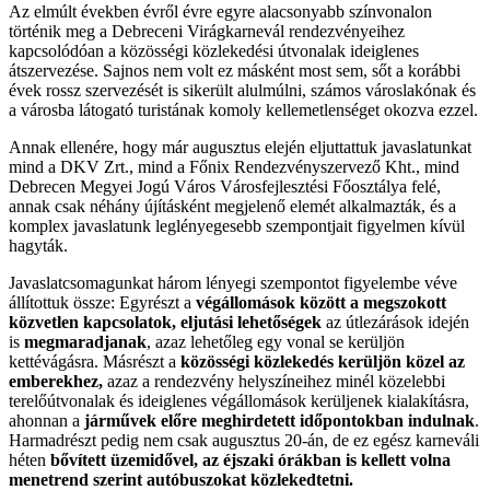
Az elmúlt években évről évre egyre alacsonyabb színvonalon
történik meg a Debreceni Virágkarnevál rendezvényeihez
kapcsolódóan a közösségi közlekedési útvonalak ideiglenes
átszervezése. Sajnos nem volt ez másként most sem, sőt a korábbi
évek rossz szervezését is sikerült alulmúlni, számos városlakónak és
a városba látogató turistának komoly kellemetlenséget okozva ezzel.
Annak ellenére, hogy már augusztus elején eljuttattuk javaslatunkat
mind a DKV Zrt., mind a Főnix Rendezvényszervező Kht., mind
Debrecen Megyei Jogú Város Városfejlesztési Főosztálya felé,
annak csak néhány újításként megjelenő elemét alkalmazták, és a
komplex javaslatunk leglényegesebb szempontjait figyelmen kívül
hagyták.
Javaslatcsomagunkat három lényegi szempontot figyelembe véve
állítottuk össze: Egyrészt a
végállomások között a megszokott
közvetlen kapcsolatok, eljutási lehetőségek
az útlezárások idején
is
megmaradjanak
, azaz lehetőleg egy vonal se kerüljön
kettévágásra. Másrészt a
közösségi közlekedés kerüljön közel az
emberekhez,
azaz a rendezvény helyszíneihez minél közelebbi
terelőútvonalak és ideiglenes végállomások kerüljenek kialakításra,
ahonnan a
járművek előre meghirdetett időpontokban indulnak
.
Harmadrészt pedig nem csak augusztus 20-án, de ez egész karneváli
héten
bővített üzemidővel, az éjszaki órákban is kellett volna
menetrend
szerint autóbuszokat közlekedtetni.