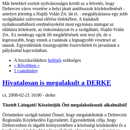
Már hetekkel ezelott nyilvánosságra került az a felvetés, hogy
Debrecen város vezetése a helyi járati autóbuszok közlekedtetését -
amelyet jelenleg a Hajdú Volán Zrt. lát el. - megpályáztassa egy jobb
szolgáltatási színvonal elérése érdekében. A kialakult
nyilatkozatháború eredményeként most egymásra mutogat az
ellátásra kötelezett, az önkormányzat és a szolgáltató, Hajdú-Volán
Zrt.. Ez nemhogy egyik fél megítélésének sem tesz jót, de a
legrosszabb, hogy ennek a csatának a legnagyobb vesztesei az
utasok. Egyesületünk összegyujtötte észrevételeit és javaslatait a
pályázattal kapcsolatban.
A hozzászóláshoz
belépés
szükséges
» Bővebben »
1 csatolmány
Hivatalosan is megalakult a DERKE
cs, 2008-02-21 16:00 - derke
Tisztelt Látogató! Köszöntjük Önt megalakulásunk alkalmából!
Örömünkre szolgál tudatni Önnel, hogy megalakítottuk a Debreceni
Regionális Közlekedési Egyesületet. Egyesületünk célja, hogy
Debrecenben és tágabb környezetében a közösségi közlekedést és a