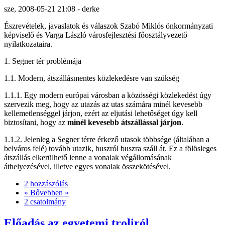
sze, 2008-05-21 21:08 - derke
Észrevételek, javaslatok és válaszok Szabó Miklós önkormányzati
képviselő és Varga László városfejlesztési főosztályvezető
nyilatkozataira.
1. Segner tér problémája
1.1. Modern, átszállásmentes közlekedésre van szükség
1.1.1. Egy modern európai városban a közösségi közlekedést úgy
szervezik meg, hogy az utazás az utas számára minél kevesebb
kellemetlenséggel járjon, ezért az eljutási lehetőséget úgy kell
biztosítani, hogy az
minél kevesebb átszállással járjon
.
1.1.2. Jelenleg a Segner térre érkező utasok többsége (általában a
belváros felé) tovább utazik, buszról buszra száll át. Ez a fölösleges
átszállás elkerülhető lenne a vonalak végállomásának
áthelyezésével, illetve egyes vonalak összekötésével.
2 hozzászólás
» Bővebben »
2 csatolmány
Előadás az egyetemi troliról