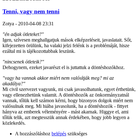
Tenni, vagy nem tenni
Zotya
-
2010-04-08 23:31
"én adjak ötleteket?"
Igen, szívesen meghallgatjuk mások elképzeléseit, javaslatait. Sőt,
kifejezetten örülünk, ha valaki jelzi felénk is a problémáját, hisze
ezáltal mi is tájékozottabbak leszünk.
"nincsenek ötleteik?"
Dehogynem, ezeket javarészt el is juttattuk a döntéshozókhoz.
"vagy ha vannak akkor miért nem valósítják meg? mi az
akadálya?"
Mi civil szervezet vagyunk, mi csak javasolhatunk, egyet érthetünk,
vagy ellenezhetünk valamit. A döntéshozók az önkormányzatnál
vannak, tőlük kell számon kérni, hogy bizonyos dolgok miért nem
valósulnak meg. Mi hiába javasolunk, ha a döntéshozók - fittyet
hányva az emberek véleményére - mást akarnak. Higgye el, ami
tőlük telik, azt megtesszük annak érdekében, hogy jobb legyen a
közlekedés.
A hozzászóláshoz
belépés
szükséges