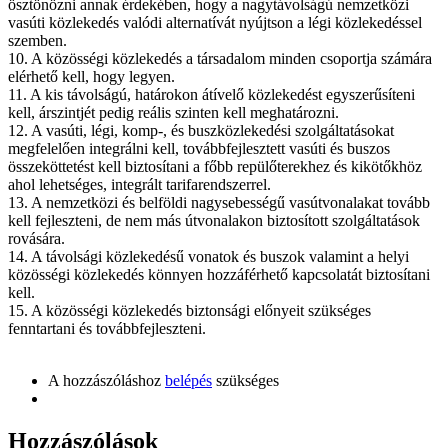
ösztönözni annak érdekében, hogy a nagytávolságú nemzetközi
vasúti közlekedés valódi alternatívát nyújtson a légi közlekedéssel
szemben.
10. A közösségi közlekedés a társadalom minden csoportja számára
elérhető kell, hogy legyen.
11. A kis távolságú, határokon átívelő közlekedést egyszerűsíteni
kell, árszintjét pedig reális szinten kell meghatározni.
12. A vasúti, légi, komp-, és buszközlekedési szolgáltatásokat
megfelelően integrálni kell, továbbfejlesztett vasúti és buszos
összeköttetést kell biztosítani a főbb repülőterekhez és kikötőkhöz
ahol lehetséges, integrált tarifarendszerrel.
13. A nemzetközi és belföldi nagysebességű vasútvonalakat tovább
kell fejleszteni, de nem más útvonalakon biztosított szolgáltatások
rovására.
14. A távolsági közlekedésű vonatok és buszok valamint a helyi
közösségi közlekedés könnyen hozzáférhető kapcsolatát biztosítani
kell.
15. A közösségi közlekedés biztonsági előnyeit szükséges
fenntartani és továbbfejleszteni.
A hozzászóláshoz
belépés
szükséges
Hozzászólások