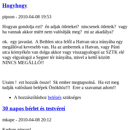
Hogyhogy
pipson
-
2010-04-08 19:53
Hogyan gondolja ezt? én adjak ötleteket? nincsenek ötleteik? vagy
ha vannak akkor miért nem valósítják meg? mi az akadálya?
ok. egy javaslat. A Bethlen utca felől a Hatvan utca irányába egy
megállóval kevesebb van. Ha az ambernek a Hatvan, vagy Pásti
utca környékén van dolga akkor vagy visszagyalogol az SZTK elé
vagy elgyalogol a Segner tér irányába, mivel a kettő között
NINCS MEGÁLLÓ!!
Uraim ! ezt hozzák össze! Sk ember megtapsolná. Ha ezt meg
tudják valósítani belépek Önökhöz!!! Erre a szavamat adom!!
A hozzászóláshoz
belépés
szükséges
30 napos bérlet és testvérei
mkape
-
2010-04-08 20:12
Kedves pipson!