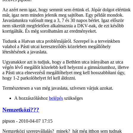
Az azért nem igaz, hogy semmit sem értünk el. Jópár dolgot elértünk
már, igaz nem minden jelenik meg sajtóban. Egy példát mondok.
Javaslatunkra valósult meg a 3, 7 és 30 napos bérlet. Igaz először
nem sikerült megfelelően alkalmaznia a DKV-nak, de ezt később
korrigálták. És még sorolhatnám az eredményeket.
Tudunk a Hatvan utca problémájáról. Szerepel is a terveinkben
valahol a Pásti utcai kereszteződés közeleben megállóhely
létesítésének a javaslata.
Ugyanakkor azt is tudjuk, hogy a Bethlen utca irányában az utca
végén lévő megállót közelebb kell helyezni a gimnáziumhoz, illetve
a Pásti utca elnevezésű megállóhelyet meg kell hosszabbítani úgy,
hogy 1-2 parkolóhelyet fel kell áldozni.
Természetesen a van még javaslata, szívesen várjuk azokat.
A hozzászóláshoz
belépés
szükséges
Nemzetközi???
pipson
-
2010-04-07 17:15
Nemzetközi szerepvállalás? minek? hát még itthon sem tudnak