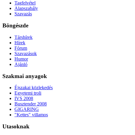
Tagfelvétel
Alapszabály
Szavazás
Böngészde
Társhírek
Hírek
Fórum
Szavazások
Humor
Ajánló
Szakmai anyagok
Éjszakai közlekedés
Egyetemi troli
IVS 2008
Busztender 2008
GIGARING
"Kettes" villamos
Utasoknak