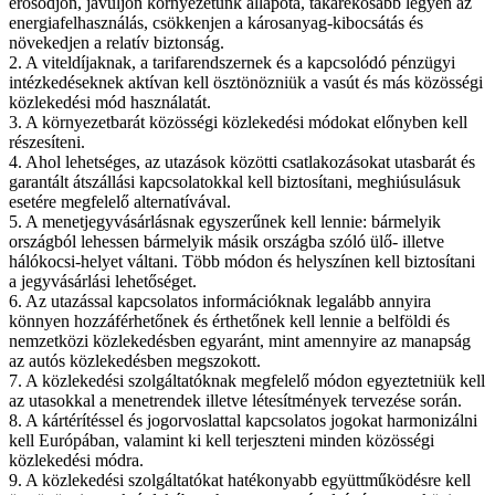
erősödjön, javuljon környezetünk állapota, takarékosabb legyen az
energiafelhasználás, csökkenjen a károsanyag-kibocsátás és
növekedjen a relatív biztonság.
2. A viteldíjaknak, a tarifarendszernek és a kapcsolódó pénzügyi
intézkedéseknek aktívan kell ösztönözniük a vasút és más közösségi
közlekedési mód használatát.
3. A környezetbarát közösségi közlekedési módokat előnyben kell
részesíteni.
4. Ahol lehetséges, az utazások közötti csatlakozásokat utasbarát és
garantált átszállási kapcsolatokkal kell biztosítani, meghiúsulásuk
esetére megfelelő alternatívával.
5. A menetjegyvásárlásnak egyszerűnek kell lennie: bármelyik
országból lehessen bármelyik másik országba szóló ülő- illetve
hálókocsi-helyet váltani. Több módon és helyszínen kell biztosítani
a jegyvásárlási lehetőséget.
6. Az utazással kapcsolatos információknak legalább annyira
könnyen hozzáférhetőnek és érthetőnek kell lennie a belföldi és
nemzetközi közlekedésben egyaránt, mint amennyire az manapság
az autós közlekedésben megszokott.
7. A közlekedési szolgáltatóknak megfelelő módon egyeztetniük kell
az utasokkal a menetrendek illetve létesítmények tervezése során.
8. A kártérítéssel és jogorvoslattal kapcsolatos jogokat harmonizálni
kell Európában, valamint ki kell terjeszteni minden közösségi
közlekedési módra.
9. A közlekedési szolgáltatókat hatékonyabb együttműködésre kell