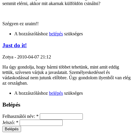
semmit elérni, akkor mit akarnak külföldön csinálni?
Szégyen ez uraim!!
A hozzászóláshoz
belépés
szükséges
Just do it!
Zotya
-
2010-04-07 21:12
Ha úgy gondolja, hogy bármi többet tehetünk, mint amit eddig
tettük, szívesen várjuk a javaslatait. Személyeskedéssel és
vádaskodással nem jutunk előbbre. Úgy gondolom ilyenből van elég
az országban.
A hozzászóláshoz
belépés
szükséges
Belépés
Felhasználói név:
*
Jelszó:
*