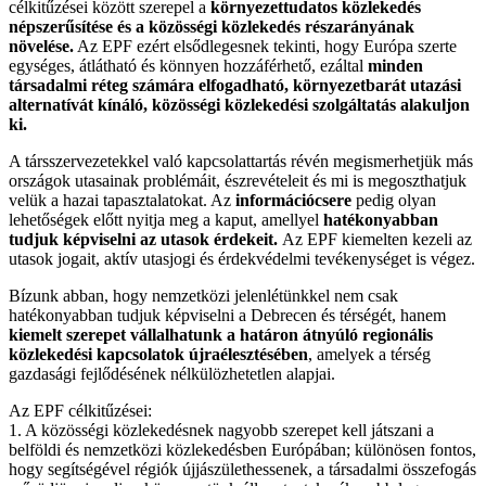
célkitűzései között szerepel a
környezettudatos közlekedés
népszerűsítése és a közösségi közlekedés részarányának
növelése.
Az EPF ezért elsődlegesnek tekinti, hogy Európa szerte
egységes, átlátható és könnyen hozzáférhető, ezáltal
minden
társadalmi réteg számára elfogadható, környezetbarát utazási
alternatívát kínáló, közösségi közlekedési szolgáltatás alakuljon
ki.
A társszervezetekkel való kapcsolattartás révén megismerhetjük más
országok utasainak problémáit, észrevételeit és mi is megoszthatjuk
velük a hazai tapasztalatokat. Az
információcsere
pedig olyan
lehetőségek előtt nyitja meg a kaput, amellyel
hatékonyabban
tudjuk képviselni az utasok érdekeit.
Az EPF kiemelten kezeli az
utasok jogait, aktív utasjogi és érdekvédelmi tevékenységet is végez.
Bízunk abban, hogy nemzetközi jelenlétünkkel nem csak
hatékonyabban tudjuk képviselni a Debrecen és térségét, hanem
kiemelt szerepet vállalhatunk a határon átnyúló regionális
közlekedési kapcsolatok újraélesztésében
, amelyek a térség
gazdasági fejlődésének nélkülözhetetlen alapjai.
Az EPF célkitűzései:
1. A közösségi közlekedésnek nagyobb szerepet kell játszani a
belföldi és nemzetközi közlekedésben Európában; különösen fontos,
hogy segítségével régiók újjászülethessenek, a társadalmi összefogás