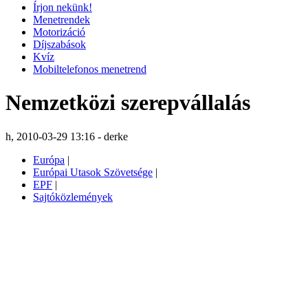
Írjon nekünk!
Menetrendek
Motorizáció
Díjszabások
Kvíz
Mobiltelefonos menetrend
Nemzetközi szerepvállalás
h, 2010-03-29 13:16 - derke
Európa
|
Európai Utasok Szövetsége
|
EPF
|
Sajtóközlemények