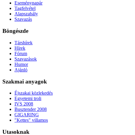
Eseménynapár
Tagfelvétel
Alapszabály
Szavazás
Böngészde
Társhírek
Hírek
Fórum
Szavazások
Humor
Ajánló
Szakmai anyagok
Éjszakai közlekedés
Egyetemi troli
IVS 2008
Busztender 2008
GIGARING
"Kettes" villamos
Utasoknak