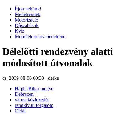
Írjon nekünk!
Menetrendek
Motorizáció
Díjszabások
Kvíz
Mobiltelefonos menetrend
Délelőtti rendezvény alatti
módosított útvonalak
cs, 2009-08-06 00:33 - derke
Hajdú-Bihar megye
|
Debrecen
|
városi közlekedés
|
rendkívüli forgalom
|
Oldal