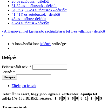
26-os autóbusz - délelőtt
31-32-es autóbuszok - délelőtt
34, 35Y, 36-os autóbuszok - délelőtt
41-41Y-os autóbuszok - délelőtt
43-as autóbusz délelőtt
45-ös autóbusz - délelőtt
‹ A Karneváli hét kiegészítő szolgáltatásai
fel
1-es villamos - délelőtt
›
A hozzászóláshoz
belépés
szükséges
Belépés
Felhasználói név:
*
Jelszó:
*
Elfelejtett jelszó
Tehet Ön is azért, hogy jobb legyen a közlekedés! Ajánlja fel
adója 1%-át a DERKE részére:
1
8
9
9
6
0
8
1
-
1
-
0
9
Támogatónk