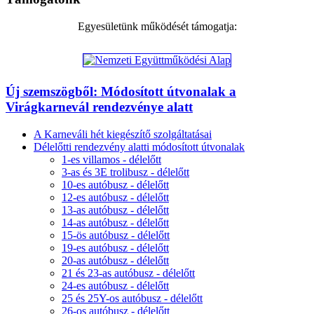
Egyesületünk működését támogatja:
Új szemszögből: Módosított útvonalak a
Virágkarnevál rendezvénye alatt
A Karneváli hét kiegészítő szolgáltatásai
Délelőtti rendezvény alatti módosított útvonalak
1-es villamos - délelőtt
3-as és 3E trolibusz - délelőtt
10-es autóbusz - délelőtt
12-es autóbusz - délelőtt
13-as autóbusz - délelőtt
14-as autóbusz - délelőtt
15-ös autóbusz - délelőtt
19-es autóbusz - délelőtt
20-as autóbusz - délelőtt
21 és 23-as autóbusz - délelőtt
24-es autóbusz - délelőtt
25 és 25Y-os autóbusz - délelőtt
26-os autóbusz - délelőtt