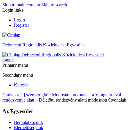
Skip to main content
Skip to search
Login links
Login
Register
Debreceni Regionális Közlekedési Egyesület
Debreceni Regionális Közlekedési Egyesület
toggle
Primary menu
Secondary menu
Keresés
Címlap
»
Új szemszögből: Módosított útvonalak a Virágkarnevál
rendezvénye alatt
» Délelőtti rendezvény alatti módosított útvonalak
Az Egyesület
Bemutatkozunk
Elérhetőségeink