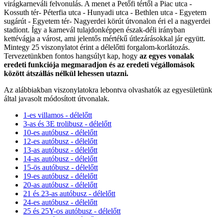
virágkarneváli felvonulás. A menet a Petőfi tértől a Piac utca -
Kossuth tér- Péterfia utca - Hunyadi utca - Bethlen utca - Egyetem
sugárút - Egyetem tér- Nagyerdei körút útvonalon éri el a nagyerdei
stadiont. Így a karnevál tulajdonképpen észak-déli irányban
kettévágja a várost, ami jelentős mértékű útlezárásokkal jár együtt.
Mintegy 25 viszonylatot érint a délelőtti forgalom-korlátozás.
Tervezetünkben fontos hangsúlyt kap, hogy
az egyes vonalak
eredeti funkciója megmaradjon és az eredeti végállomások
között átszállás nélkül lehessen utazni.
Az alábbiakban viszonylatokra lebontva olvashatók az egyesületünk
által javasolt módosított útvonalak.
1-es villamos - délelőtt
3-as és 3E trolibusz - délelőtt
10-es autóbusz - délelőtt
12-es autóbusz - délelőtt
13-as autóbusz - délelőtt
14-as autóbusz - délelőtt
15-ös autóbusz - délelőtt
19-es autóbusz - délelőtt
20-as autóbusz - délelőtt
21 és 23-as autóbusz - délelőtt
24-es autóbusz - délelőtt
25 és 25Y-os autóbusz - délelőtt