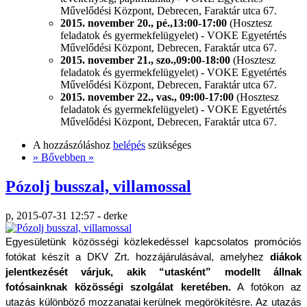
Művelődési Központ, Debrecen, Faraktár utca 67.
2015. november 20., pé.,13:00-17:00
(Hosztesz
feladatok és gyermekfelügyelet) - VOKE Egyetértés
Művelődési Központ, Debrecen, Faraktár utca 67.
2015. november 21., szo.,09:00-18:00
(Hosztesz
feladatok és gyermekfelügyelet) - VOKE Egyetértés
Művelődési Központ, Debrecen, Faraktár utca 67.
2015. november 22., vas., 09:00-17:00
(Hosztesz
feladatok és gyermekfelügyelet) - VOKE Egyetértés
Művelődési Központ, Debrecen, Faraktár utca 67.
A hozzászóláshoz
belépés
szükséges
» Bővebben »
Pózolj busszal, villamossal
p, 2015-07-31 12:57 - derke
Egyesületünk közösségi közlekedéssel kapcsolatos promóciós 
fotókat készít a DKV Zrt. hozzájárulásával, amelyhez 
diákok 
jelentkezését várjuk, akik “utasként” modellt állnak 
fotósainknak közösségi szolgálat keretében.
 A fotókon az 
utazás különböző mozzanatai kerülnek megörökítésre. Az utazás 