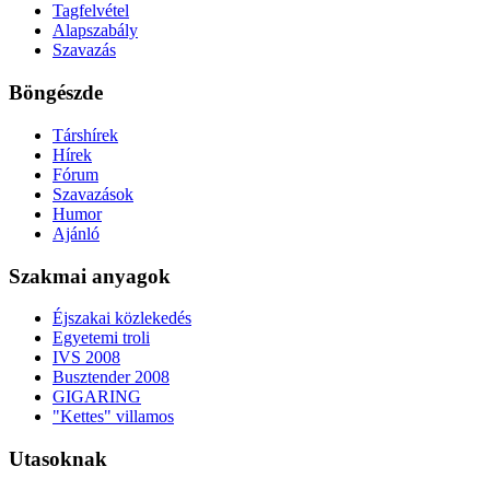
Tagfelvétel
Alapszabály
Szavazás
Böngészde
Társhírek
Hírek
Fórum
Szavazások
Humor
Ajánló
Szakmai anyagok
Éjszakai közlekedés
Egyetemi troli
IVS 2008
Busztender 2008
GIGARING
"Kettes" villamos
Utasoknak