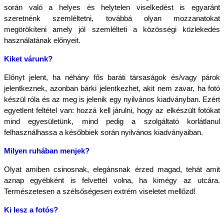
során való a helyes és helytelen viselkedést is egyaránt 
szeretnénk szemléltetni, továbbá olyan mozzanatokat 
megörökíteni amely jól szemlélteti a közösségi közlekedés 
használatának előnyeit.
Kiket várunk?
Előnyt jelent, ha néhány fős baráti társaságok és/vagy párok 
jelentkeznek, azonban bárki jelentkezhet, akit nem zavar, ha fotó 
készül róla és az meg is jelenik egy nyilvános kiadványban. Ezért 
egyetlent feltétel van: hozzá kell járulni, hogy az elkészült fotókat 
mind egyesületünk, mind pedig a szolgáltató korlátlanul 
felhasználhassa a későbbiek során nyilvános kiadványaiban. 
Milyen ruhában menjek?
Olyat amiben csinosnak, elegánsnak érzed magad, tehát amit 
aznap egyébként is felvettél volna, ha kimégy az utcára. 
Természetesen a szélsőségesen extrém viseletet mellőzd!
Ki lesz a fotós?