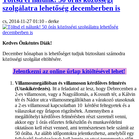
szolgálatra lehetőség decemberben is
cs, 2014-11-27 01:10 - derke
Kedves Önkéntes Diák!
December hónapban is lehetőséget tudjuk biztosítani számodra
közösségi szolgálat eltöltésére.
Jelentkezni az online űrlap kitöltésével lehet!
Villamosmegállóban és villamoson kérdőíves felmérés
(Utaskikérdezés)
. Itt a feladatod az lesz, hogy Debrecenben a
2-es villamoson, vagy a Nagyállomás, a Kossuth tér, a Kálvin
tér és Nádor utca villamosmegállókban a várakozó utasoknak
a 2-es villamossal kapcsolatban 10 kérdést feltegyetek és a
válaszokat egy űrlapon rögzítsétek. Amennyiben a
megállóhelyi kérdőíves felmérésben részt szeretnél venni,
akkor egy 1 órás előzetes felkészítőn és munkavédelmi
oktatáson kell részt venned, ami természetesen bele számít az
50 órába. Az alább időpontokra jelentkezhetsz, amelyből egy
felkészítő foglalozásnak kell lennie az utcai terepmunka előtt.