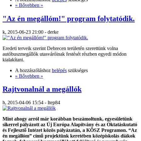
» Bővebben »
"Az én megállóm!" program folytatódik.
k, 2015-06-23 21:00 - derke
Eredeti terveik szerint Debrecen területén szerettünk volna
autóbuszmegállók utasváróinak festését részben egyedi módon
kialakítani.
A hozzászóláshoz
belépés
szükséges
» Bővebben »
Rajtvonalnál a megállók
h, 2015-04-06 15:54 - Itep84
Mint ahogy arról már korábban beszámoltunk, egyesületünk
sikerrel pályázott az Új Európa Alapítvány és az Oktatáskutató
és Fejlesztő Intézet közös pályázatán, a KÖSZ Programon. “Az
én megállóm” című projektünk keretében középiskolás diákok