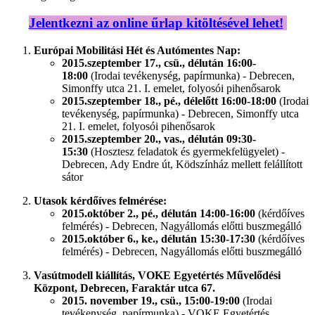
Jelentkezni az online űrlap kitöltésével lehet!
Európai Mobilitási Hét és Autómentes Nap:
2015.szeptember 17., csü., délután 16:00-
18:00
(Irodai tevékenység, papírmunka) - Debrecen,
Simonffy utca 21. I. emelet, folyosói pihenősarok
2015.
szeptember 1
8., pé., délelőtt 16:00-18:00
(Irodai
tevékenység, papírmunka) - Debrecen, Simonffy utca
21. I. emelet, folyosói pihenősarok
2015.
szeptember 20
., vas., délután 09:30-
15:30
(Hosztesz feladatok és gyermekfelügyelet) -
Debrecen, Ady Endre út, Ködszínház mellett felállított
sátor
Utasok kérdőíves felmérése:
2015.október 2., pé., délután 14:00-16:00
(kérdőíves
felmérés) - Debrecen, Nagyállomás előtti buszmegálló
2015.
október 6
., ke., délután 15:30-17:30
(kérdőíves
felmérés) - Debrecen, Nagyállomás előtti buszmegálló
Vasútmodell kiállítás, VOKE Egyetértés Művelődési
Központ, Debrecen, Faraktár utca 67.
2015. november 19., csü., 15:00-19:00
(Irodai
tevékenység, papírmunka) - VOKE Egyetértés