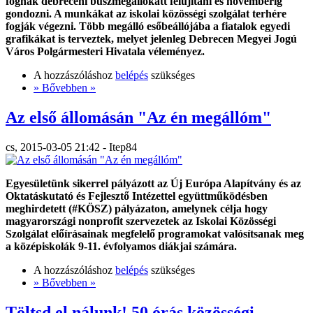
fognak debreceni buszmegállókatt felújítani és novemberig
gondozni. A munkákat az iskolai közösségi szolgálat terhére
fogják végezni. Több megálló esőbeállójába a fiatalok egyedi
grafikákat is terveztek, melyet jelenleg Debrecen Megyei Jogú
Város Polgármesteri Hivatala véleményez.
A hozzászóláshoz
belépés
szükséges
» Bővebben »
Az első állomásán "Az én megállóm"
cs, 2015-03-05 21:42 - Itep84
Egyesületünk sikerrel pályázott az Új Európa Alapítvány és az
Oktatáskutató és Fejlesztő Intézettel együttműködésben
meghirdetett (#KÖSZ) pályázaton, amelynek célja hogy
magyarországi nonprofit szervezetek az Iskolai Közösségi
Szolgálat előírásainak megfelelő programokat valósítsanak meg
a középiskolák 9-11. évfolyamos diákjai számára.
A hozzászóláshoz
belépés
szükséges
» Bővebben »
Töltsd el nálunk! 50 órás közösségi