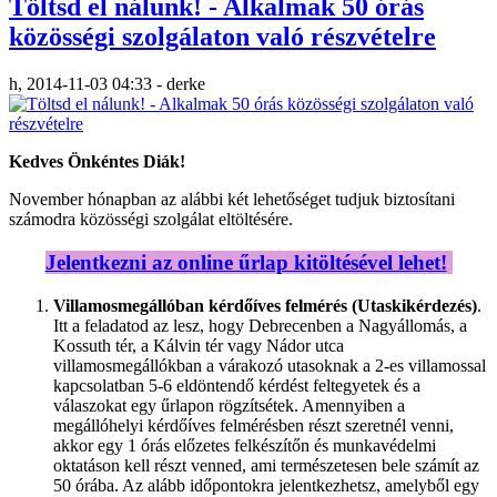
Töltsd el nálunk! - Alkalmak 50 órás
közösségi szolgálaton való részvételre
h, 2014-11-03 04:33 - derke
Kedves Önkéntes Diák!
November hónapban az alábbi két lehetőséget tudjuk biztosítani
számodra közösségi szolgálat eltöltésére.
Jelentkezni az online űrlap kitöltésével lehet!
Villamosmegállóban kérdőíves felmérés (Utaskikérdezés)
.
Itt a feladatod az lesz, hogy Debrecenben a Nagyállomás, a
Kossuth tér, a Kálvin tér vagy Nádor utca
villamosmegállókban a várakozó utasoknak a 2-es villamossal
kapcsolatban 5-6 eldöntendő kérdést feltegyetek és a
válaszokat egy űrlapon rögzítsétek. Amennyiben a
megállóhelyi kérdőíves felmérésben részt szeretnél venni,
akkor egy 1 órás előzetes felkészítőn és munkavédelmi
oktatáson kell részt venned, ami természetesen bele számít az
50 órába. Az alább időpontokra jelentkezhetsz, amelyből egy