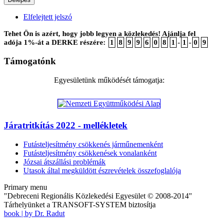
Elfelejtett jelszó
Tehet Ön is azért, hogy jobb legyen a közlekedés! Ajánlja fel
adója 1%-át a DERKE részére:
1
8
9
9
6
0
8
1
-
1
-
0
9
Támogatónk
Egyesületünk működését támogatja:
Járatritkítás 2022 - mellékletek
Futásteljesítmény csökkenés járműnemenként
Futásteljesítmény csökkenések vonalanként
Józsai átszállási problémák
Utasok által megküldött észrevételek összefoglalója
Primary menu
"Debreceni Regionális Közlekedési Egyesület © 2008-2014"
Tárhelyünket a TRANSOFT-SYSTEM biztosítja
book | by Dr. Radut