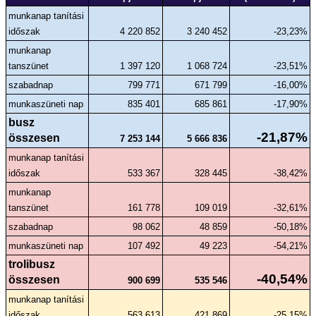
munkanap tanítási 
időszak
4 220 852
3 240 452
-23,23%
munkanap 
tanszünet
1 397 120
1 068 724
-23,51%
szabadnap
799 771
671 799
-16,00%
munkaszüneti nap
835 401
685 861
-17,90%
busz 
-21,87%
összesen
7 253 144
5 666 836
munkanap tanítási 
időszak
533 367
328 445
-38,42%
munkanap 
tanszünet
161 778
109 019
-32,61%
szabadnap
98 062
48 859
-50,18%
munkaszüneti nap
107 492
49 223
-54,21%
trolibusz 
-40,54%
összesen
900 699
535 546
munkanap tanítási 
időszak
563 613
421 869
-25,15%