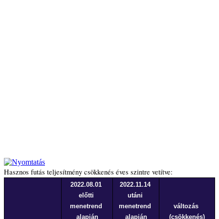
Hasznos futás teljesítmény csökkenés éves szintre vetítve:
2022.08.01 
2022.11.14 
előtti 
utáni 
menetrend 
menetrend 
változás 
alapján
alapján
(csökkenés)