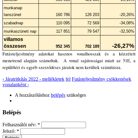
munkanap 
tanszünet
160 786
128 203
-20,26%
szabadnap
110 095
72 569
-34,08%
munkaszüneti nap
117 851
79 547
-32,50%
villamos 
-26,27%
összesen
952 345
702 189
Futásteljesítmény adatokat hasznos vonalhosszak és a közzétett 
menetrend alapján számoltuk.  A vonal sajátosságai miatt az 51E, a 
repülőtéri és egyéb szerződéses járatok nem kerültek számításra.
‹ Járatritkítás 2022 - mellékletek
fel
Futásteljesítmény csökkenések
vonalanként ›
A hozzászóláshoz
belépés
szükséges
Belépés
Felhasználói név:
*
Jelszó:
*