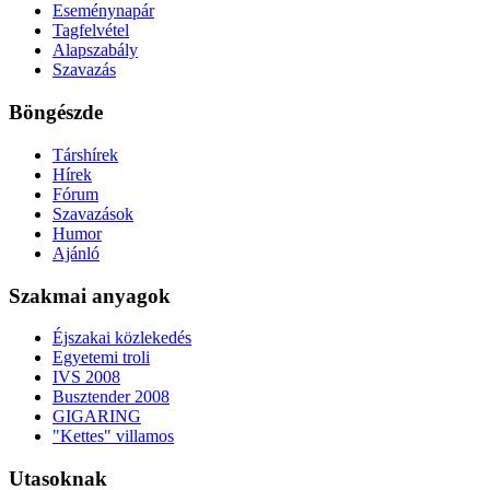
Eseménynapár
Tagfelvétel
Alapszabály
Szavazás
Böngészde
Társhírek
Hírek
Fórum
Szavazások
Humor
Ajánló
Szakmai anyagok
Éjszakai közlekedés
Egyetemi troli
IVS 2008
Busztender 2008
GIGARING
"Kettes" villamos
Utasoknak