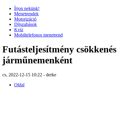
Írjon nekünk!
Menetrendek
Motorizáció
Díjszabások
Kvíz
Mobiltelefonos menetrend
Futásteljesítmény csökkenés
járműnemenként
cs, 2022-12-15 10:22 - derke
Oldal