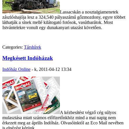
Lassacskán a nosztalgiamenetek
zászlóshajója lesz a 324,540 pályaszámú gőzmozdony, egyre többet
láthatják a sínek mellé kilátogató fotósok, vasútbarátok. Most
Istvántelekre vonult egy dunakanyari utazást követően.
Categories:
Társhírek
Megkésett Indóházak
Indóház Online
-
k, 2011-04-12 13:34
A kézbesítést végző cég súlyos
mulasztása miatt számos előfizetőnkhöz mind a mai napig nem
érkezett meg az április Indóház. Olvasóinktól az Eco Mail nevében
is elnézést kérünk.