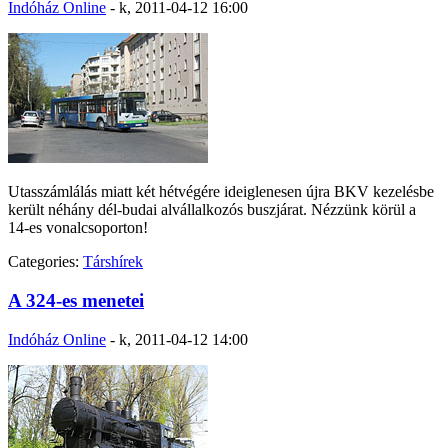
Indóház Online
-
k, 2011-04-12 16:00
Utasszámlálás miatt két hétvégére ideiglenesen újra BKV kezelésbe
került néhány dél-budai alvállalkozós buszjárat. Nézzünk körül a
14-es vonalcsoporton!
Categories:
Társhírek
A 324-es menetei
Indóház Online
-
k, 2011-04-12 14:00