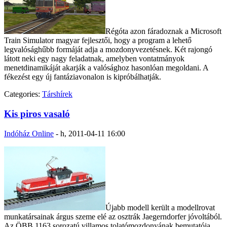
Régóta azon fáradoznak a Microsoft
Train Simulator magyar fejlesztői, hogy a program a lehető
legvalósághűbb formáját adja a mozdonyvezetésnek. Két rajongó
látott neki egy nagy feladatnak, amelyben vontatmányok
menetdinamikáját akarják a valósághoz hasonlóan megoldani. A
fékezést egy új fantáziavonalon is kipróbálhatják.
Categories:
Társhírek
Kis piros vasaló
Indóház Online
-
h, 2011-04-11 16:00
Újabb modell került a modellrovat
munkatársainak árgus szeme elé az osztrák Jaegerndorfer jóvoltából.
Az ÖBB 1163 sorozatú villamos tolatómozdonyának bemutatója