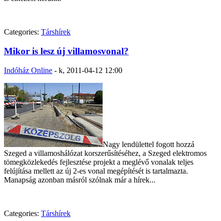
Categories:
Társhírek
Mikor is lesz új villamosvonal?
Indóház Online
-
k, 2011-04-12 12:00
Nagy lendülettel fogott hozzá
Szeged a villamoshálózat korszerűsítéséhez, a Szeged elektromos
tömegközlekedés fejlesztése projekt a meglévő vonalak teljes
felújítása mellett az új 2-es vonal megépítését is tartalmazta.
Manapság azonban másról szólnak már a hírek...
Categories:
Társhírek