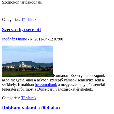
Szolnokon tartózkodnak.
Categories:
Társhírek
Szerva itt, csere ott
Indóház Online
-
k, 2011-04-12 07:00
Komárom-Esztergom országunk
azon megyéje, ahol a névben szereplő városok semelyike sem a
székhely. Korábban
beszámoltunk
a megyeszékhely példaértékű
fejlesztéseiről, most a Duna-parti változásokat értékeljük.
Categories:
Társhírek
Robbant valami a föld alatt