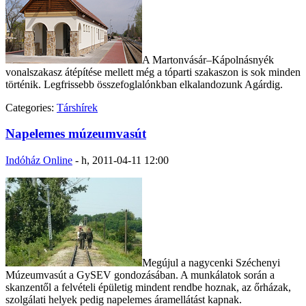
A Martonvásár–Kápolnásnyék
vonalszakasz átépítése mellett még a tóparti szakaszon is sok minden
történik. Legfrissebb összefoglalónkban elkalandozunk Agárdig.
Categories:
Társhírek
Napelemes múzeumvasút
Indóház Online
-
h, 2011-04-11 12:00
Megújul a nagycenki Széchenyi
Múzeumvasút a GySEV gondozásában. A munkálatok során a
skanzentől a felvételi épületig mindent rendbe hoznak, az őrházak,
szolgálati helyek pedig napelemes áramellátást kapnak.