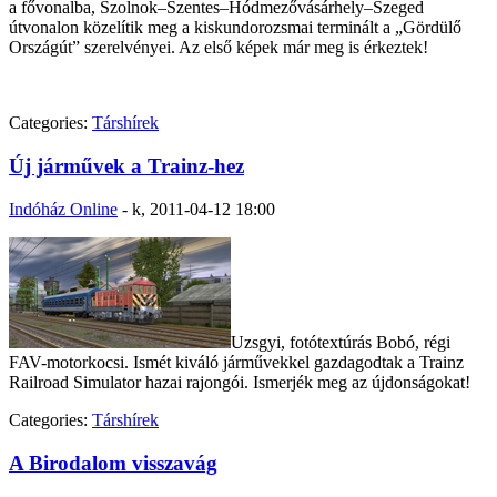
a fővonalba, Szolnok–Szentes–Hódmezővásárhely–Szeged
útvonalon közelítik meg a kiskundorozsmai terminált a „Gördülő
Országút” szerelvényei. Az első képek már meg is érkeztek!
Categories:
Társhírek
Új járművek a Trainz-hez
Indóház Online
-
k, 2011-04-12 18:00
Uzsgyi, fotótextúrás Bobó, régi
FAV-motorkocsi. Ismét kiváló járművekkel gazdagodtak a Trainz
Railroad Simulator hazai rajongói. Ismerjék meg az újdonságokat!
Categories:
Társhírek
A Birodalom visszavág