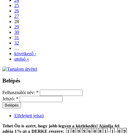
24
25
26
27
28
29
30
31
32
…
következő ›
utolsó »
Belépés
Felhasználói név:
*
Jelszó:
*
Elfelejtett jelszó
Tehet Ön is azért, hogy jobb legyen a közlekedés! Ajánlja fel
adója 1%-át a DERKE részére:
1
8
9
9
6
0
8
1
-
1
-
0
9