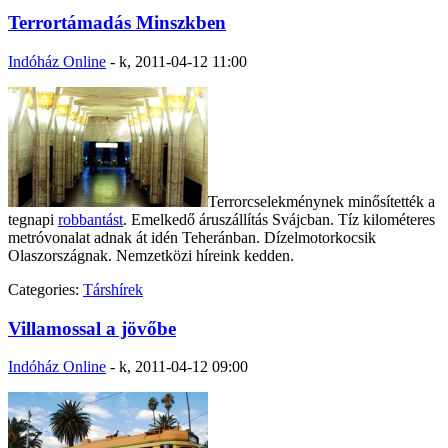
Terrortámadás Minszkben
Indóház Online
-
k, 2011-04-12 11:00
Terrorcselekménynek minősítették a
tegnapi
robbantást
. Emelkedő áruszállítás Svájcban. Tíz kilométeres
metróvonalat adnak át idén Teheránban. Dízelmotorkocsik
Olaszországnak. Nemzetközi híreink kedden.
Categories:
Társhírek
Villamossal a jövőbe
Indóház Online
-
k, 2011-04-12 09:00