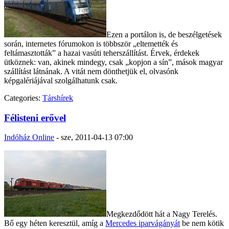
Ezen a portálon is, de beszélgetések
során, internetes fórumokon is többször „eltemették és
feltámasztották” a hazai vasúti teherszállítást. Érvek, érdekek
ütköznek: van, akinek mindegy, csak „kopjon a sín”, mások magyar
szállítást látnának. A vitát nem dönthetjük el, olvasónk
képgalériájával szolgálhatunk csak.
Categories:
Társhírek
Félisteni erővel
Indóház Online
-
sze, 2011-04-13 07:00
Megkezdődött hát a Nagy Terelés.
Bő egy héten keresztül, amíg a
Mercedes iparvágányát
be nem kötik