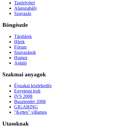
Tagfelvétel
Alapszabály
Szavazás
Böngészde
Társhírek
Hírek
Fórum
Szavazások
Humor
Ajánló
Szakmai anyagok
Éjszakai közlekedés
Egyetemi troli
IVS 2008
Busztender 2008
GIGARING
"Kettes" villamos
Utasoknak