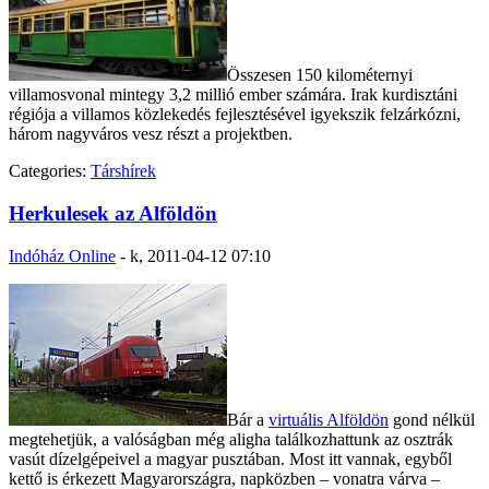
Összesen 150 kilométernyi
villamosvonal mintegy 3,2 millió ember számára. Irak kurdisztáni
régiója a villamos közlekedés fejlesztésével igyekszik felzárkózni,
három nagyváros vesz részt a projektben.
Categories:
Társhírek
Herkulesek az Alföldön
Indóház Online
-
k, 2011-04-12 07:10
Bár a
virtuális Alföldön
gond nélkül
megtehetjük, a valóságban még aligha találkozhattunk az osztrák
vasút dízelgépeivel a magyar pusztában. Most itt vannak, egyből
kettő is érkezett Magyarországra, napközben – vonatra várva –