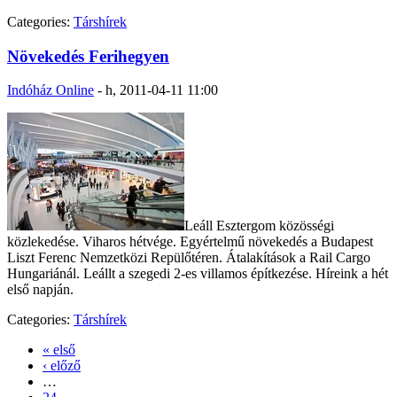
Categories:
Társhírek
Növekedés Ferihegyen
Indóház Online
-
h, 2011-04-11 11:00
Leáll Esztergom közösségi
közlekedése. Viharos hétvége. Egyértelmű növekedés a Budapest
Liszt Ferenc Nemzetközi Repülőtéren. Átalakítások a Rail Cargo
Hungariánál. Leállt a szegedi 2-es villamos építkezése. Híreink a hét
első napján.
Categories:
Társhírek
« első
‹ előző
…