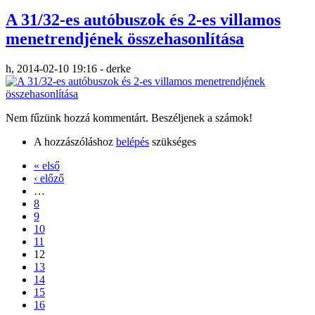
A 31/32-es autóbuszok és 2-es villamos
menetrendjének összehasonlítása
h, 2014-02-10 19:16 - derke
Nem fűzünk hozzá kommentárt. Beszéljenek a számok!
A hozzászóláshoz
belépés
szükséges
« első
‹ előző
…
8
9
10
11
12
13
14
15
16