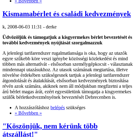
» Bővebben »
Kismamabérlet és családi kedvezmények
k, 2008-06-03 11:31 - derke
Üdvözöljük és támogatjuk a kisgyermekes bérlet bevezetését és
további kedvezmények nyújtását szorgalmazzuk
A jelenlegi tarifarendszer rugalmatlansága is oka, hogy az utazók
egyre szűkebb köre veszi igénybe közösségi közlekedést és mind
többen más alternatívát - elsősorban személygépkocsit - választanak
mindennapi utazásukhoz. Az utasok számának megtartása, illetve
növelése érdekében szükségesnek tartjuk a jelenlegi tarifarendszer
átgondolását és átalakítását, elsősorban kedvezmények biztosítása
révén azok számára, akiknek nem áll módjukban megfizetni a teljes
árú bérlet magas árát, ezért egyesületünk támogatja a kisgyermekes
szülők bérletkedvezményének bevezetését Debrecenben is.
A hozzászóláshoz
belépés
szükséges
» Bővebben »
"Köszönjük, nem kérünk több
átszállást!"