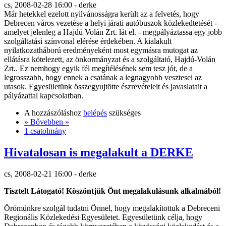
cs, 2008-02-28 16:00 - derke
Már hetekkel ezelott nyilvánosságra került az a felvetés, hogy
Debrecen város vezetése a helyi járati autóbuszok közlekedtetését -
amelyet jelenleg a Hajdú Volán Zrt. lát el. - megpályáztassa egy jobb
szolgáltatási színvonal elérése érdekében. A kialakult
nyilatkozatháború eredményeként most egymásra mutogat az
ellátásra kötelezett, az önkormányzat és a szolgáltató, Hajdú-Volán
Zrt.. Ez nemhogy egyik fél megítélésének sem tesz jót, de a
legrosszabb, hogy ennek a csatának a legnagyobb vesztesei az
utasok. Egyesületünk összegyujtötte észrevételeit és javaslatait a
pályázattal kapcsolatban.
A hozzászóláshoz
belépés
szükséges
» Bővebben »
1 csatolmány
Hivatalosan is megalakult a DERKE
cs, 2008-02-21 16:00 - derke
Tisztelt Látogató! Köszöntjük Önt megalakulásunk alkalmából!
Örömünkre szolgál tudatni Önnel, hogy megalakítottuk a Debreceni
Regionális Közlekedési Egyesületet. Egyesületünk célja, hogy