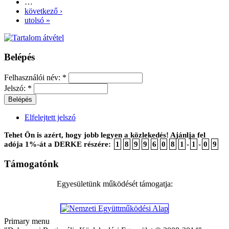
…
következő ›
utolsó »
Belépés
Felhasználói név:
*
Jelszó:
*
Elfelejtett jelszó
Tehet Ön is azért, hogy jobb legyen a közlekedés! Ajánlja fel
adója 1%-át a DERKE részére:
1
8
9
9
6
0
8
1
-
1
-
0
9
Támogatónk
Egyesületünk működését támogatja:
Primary menu