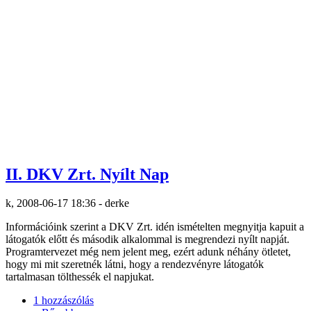
II. DKV Zrt. Nyílt Nap
k, 2008-06-17 18:36 - derke
Információink szerint a DKV Zrt. idén ismételten megnyitja kapuit a
látogatók előtt és második alkalommal is megrendezi nyílt napját.
Programtervezet még nem jelent meg, ezért adunk néhány ötletet,
hogy mi mit szeretnék látni, hogy a rendezvényre látogatók
tartalmasan tölthessék el napjukat.
1 hozzászólás